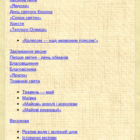
«Явдохи»
День святого Конона
«Сорок святих»
Хрестя
«Теплого Олекси»
«Колесом — над червоним поясом!»
Закликання весни
Перше квітня - день обманів
Благовіщення
Благовісника
«Ярило»
Травневі свята
Травень — май
Маївка
«Майові» королі і королеви
«Майові рекреації»
Веснянки
Розлив води і зелений шум
Історичні мотиви