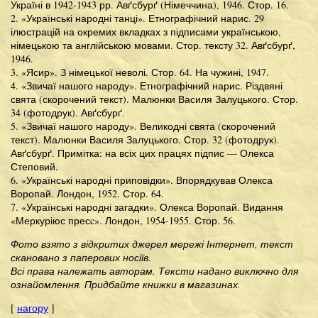
Україні в 1942-1943 рр. Авґсбурґ (Німеччина), 1946. Стор. 16.
2. «Українські народні танці». Етнографічний нарис. 29
ілюстрацій на окремих вкладках з підписами українською,
німецькою та англійською мовами. Стор. тексту 32. Авґсбурґ,
1946.
3. «Ясир». З німецької неволі. Стор. 64. На чужині, 1947.
4. «Звичаї нашого народу». Етнографічний нарис. Різдвяні
свята (скорочений текст). Малюнки Василя Залуцького. Стор.
34 (фотодрук). Авґсбурґ.
5. «Звичаї нашого народу». Великодні свята (скорочений
текст). Малюнки Василя Залуцького. Стор. 32 (фотодрук).
Авґсбурґ. Примітка: на всіх цих працях підпис — Олекса
Степовий.
6. «Українські народні приповідки». Впорядкував Олекса
Воропай. Лондон, 1952. Стор. 64.
7. «Українські народні загадки». Олекса Воропай. Видання
«Меркуріюс пресc». Лондон, 1954-1955. Стор. 56.
Фото взято з відкритих джерел мережі Інтернет, текст
скановано з паперових носіїв.
Всі права належать авторам. Тексти надано виключно для
ознайомлення. Придбайте книжки в магазинах.
[
нагору
]