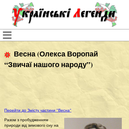
Весна (Олекса Воропай
“Звичаї нашого народу”)
Перейти до Змісту частини "Весна"
Разом з пробудженням
природи від зимового сну на