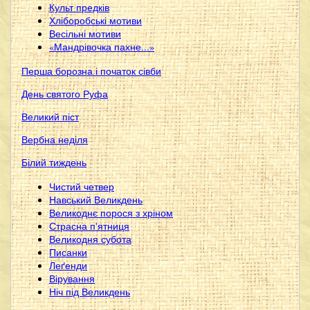
Культ предків
Хліборобські мотиви
Весільні мотиви
«Мандрівочка пахне...»
Перша борозна і початок сівби
День святого Руфа
Великий піст
Вербна неділя
Білий тиждень
Чистий четвер
Навський Великдень
Великоднє порося з хріном
Страсна п'ятниця
Великодня субота
Писанки
Леґенди
Вірування
Ніч під Великдень