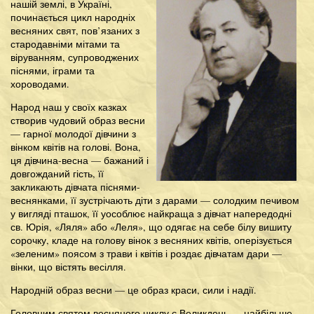
нашій землі, в Україні,
починається цикл народніх
весняних свят, пов’язаних з
стародавніми мітами та
віруванням, супроводжених
піснями, іграми та
хороводами.
Народ наш у своїх казках
створив чудовий образ весни
— гарної молодої дівчини з
вінком квітів на голові. Вона,
ця дівчина-весна — бажаний і
довгожданий гість, її
закликають дівчата піснями-
веснянками, її зустрічають діти з дарами — солодким печивом
у вигляді пташок, її уособлює найкраща з дівчат напередодні
св. Юрія, «Ляля» або «Леля», що одягає на себе білу вишиту
сорочку, кладе на голову вінок з весняних квітів, оперізується
«зеленим» поясом з трави і квітів і роздає дівчатам дари —
вінки, що вістять весілля.
Народній образ весни — це образ краси, сили і надії.
Головним святом весняного циклу є Великдень — найбільше