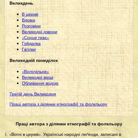
Великдень
В церкві
Вдома
Розговіни
Великодні дзвони
«Сонце грає»
Гойдалка
Гагілки
Великодній понеділок
«Волочільне»
Великодні вірші
Обливання водою
Третій день Великодня
Праці автора з ділянки етнографії та фолкльору
Праці автора з ділянки етнографії та фолкльору
1. «Вогні в церкві». Українські народні леґенди, записані в