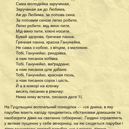
Сама молодейка зарученая,
Зарученая аж до Любима,
Аж до Любима, за попова сина.
За поповим сином легко робити,
Легко робити, мід-вино пити,
Мід-вино пити, ключі носити.
Бувай здорова, ґречная панна,
Ґречная панна, красна Ганунейка,
Не сама з собою, з вітцем, з матінкою.
Тобі, Ганунейко, риндзівка,
а нам писанок кобівка.
Тобі, Ганунейко, виґрадзанє,
а нам писанок ціле дзбане.
Тобі, Ганунейко, красная піснь,
а нам писанок сорок і шість.
Й а в коморі на кілочку
висять писанки в ріжочку:
Нема кому встати, писанок дати 31.
На Гуцульщині волочільний понеділок — «се днина, в яку
парубки мають нагоду придивитись обстановам домашнім та
наобзорити дівки на сватаннє (обзорини). Ґаздині справляють
у велике пущеннє у себе вечорниці, на які сходяться парубки і
дівки танцювати; кождий парубок, що з якоюсь дівкою