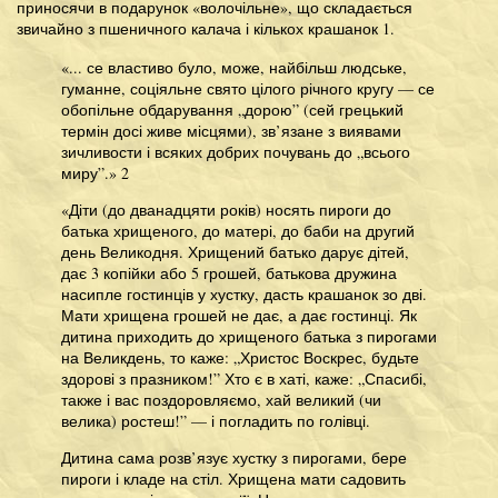
приносячи в подарунок «волочільне», що складається
звичайно з пшеничного калача і кількох крашанок 1.
«... се властиво було, може, найбільш людське,
гуманне, соціяльне свято цілого річного кругу — се
обопільне обдарування „дорою” (сей грецький
термін досі живе місцями), зв’язане з виявами
зичливости і всяких добрих почувань до „всього
миру”.» 2
«Діти (до дванадцяти років) носять пироги до
батька хрищеного, до матері, до баби на другий
день Великодня. Хрищений батько дарує дітей,
дає 3 копійки або 5 грошей, батькова дружина
насипле гостинців у хустку, дасть крашанок зо дві.
Мати хрищена грошей не дає, а дає гостинці. Як
дитина приходить до хрищеного батька з пирогами
на Великдень, то каже: „Христос Воскрес, будьте
здорові з празником!” Хто є в хаті, каже: „Спасибі,
также і вас поздоровляємо, хай великий (чи
велика) ростеш!” — і погладить по голівці.
Дитина сама розв’язує хустку з пирогами, бере
пироги і кладе на стіл. Хрищена мати садовить