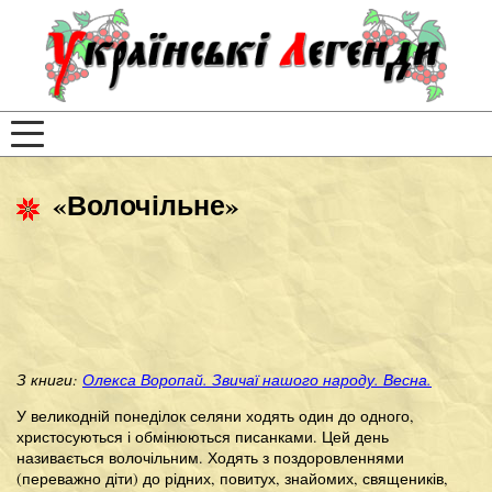
«Волочільне»
З книги:
Олекса Воропай. Звичаї нашого народу. Весна.
У великодній понеділок селяни ходять один до одного,
христосуються і обмінюються писанками. Цей день
називається волочільним. Ходять з поздоровленнями
(переважно діти) до рідних, повитух, знайомих, священиків,