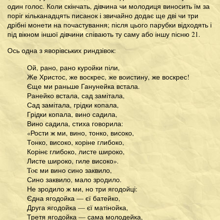
один голос. Коли скінчать, дівчина чи молодиця виносить їм за
поріг кільканадцять писанок і звичайно додає ще дві чи три
дрібні монети на почастування; після цього парубки відходять і
під вікном іншої дівчини співають ту саму або іншу пісню 21.
Ось одна з яворівських риндзівок:
Ой, рано, рано куройки піли,
Же Христос, же воскрес, же воистину, же воскрес!
Єще ми раньше Ганунейка встала.
Ранейко встала, сад замітала,
Сад замітала, грідки копала,
Грідки копала, вино садила,
Вино садила, стиха говорила:
«Рости ж ми, вино, тонко, високо,
Тонко, високо, коріне глибоко,
Корінє глибоко, листе широко,
Листе широко, гиле високо».
Toє ми вино сино заквило,
Сино заквило, мало зродило.
Не зродило ж ми, но три ягодойці:
Єдна ягодойка — єї батейко,
Друга ягодойка — єї матінойка,
Третя ягодойка — сама молодейка,