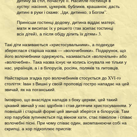
дитину за стіл, почастує її. Насипле гостинця в
хустку: насіння, цукерків, бубликів, крашанок; дасть
дитині в руки і скаже: „Іди, дитинко, з Богом”.
Принісши гостинці додому, дитина віддає матері,
мати ж висипає їх у решето (так зсипає гостинці
всіх дітей), а після обіду ділить їх дітям» 3.
Такі діти називаються «христосувальники», а подекуди
збереглася старіша назва — «волочебники». Подарунок, що
його волочебники одержують, називається «волочільне» або
«волочебне». Така назва існує чи колись існувала не тільки у
нас, українців, а і в білорусів, росіян, поляків та литовців.
Найстаріша згадка про волочебників стосується до XVI-гo
століття: Іван з Вишні у своїй проповіді гостро нападає на цей
звичай, як на поганський.
Імовірно, що внаслідок нападів з боку церкви, цей такий
цікавий звичай у нас здрібнів і став дитячим христосуванням. У
повнішій і старішій формі цей звичай зберігся в білорусів. Там
хор парубків зупиняється під вікном хати, стає півколом і співає
волочебні пісні. При чому співає один, акомпанюючи собі на
скрипці, а хор підхоплює приспів: