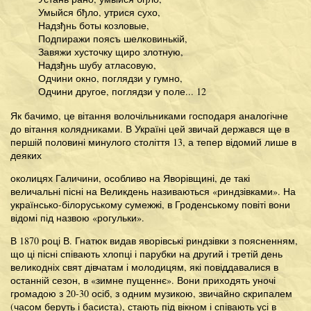
Умыйся бђло, утрися сухо,
Надзђнь боты козловые,
Подпиражи поясъ шелковинькій,
Завяжи хусточку щиро злотную,
Надзђнь шубу атласовую,
Одчини окно, поглядзи у гумно,
Одчини другое, поглядзи у поле... 12
Як бачимо, це вітання волочільниками господаря аналогічне
до вітання колядниками. В Україні цей звичай держався ще в
першій половині минулого століття 13, а тепер відомий лише в
деяких
околицях Галичини, особливо на Яворівщині, де такі
величальні пісні на Великдень називаються «риндзівками». На
українсько-білоруському сумежжі, в Гроденському повіті вони
відомі під назвою «рогульки».
В 1870 році В. Гнатюк видав яворівські риндзівки з поясненням,
що ці пісні співають хлопці і парубки на другий і третій день
великодніх свят дівчатам і молодицям, які повіддавалися в
останній сезон, в «зимне пущеннє». Вони приходять уночі
громадою з 20-30 осіб, з одним музикою, звичайно скрипалем
(часом беруть і басиста), стають під вікном і співають усі в