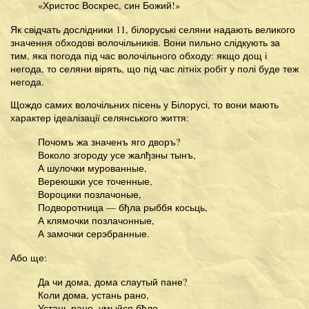
«Христос Воскрес, син Божий!»
Як свідчать дослідники 11, білоруські селяни надають великого
значення обходові волочільників. Вони пильно слідкують за
тим, яка погода під час волочільного обходу: якщо дощ і
негода, то селяни вірять, що під час літніх робіт у полі буде теж
негода.
Щождо самих волочільних пісень у Білорусі, то вони мають
характер ідеалізації селянського життя:
Почомъ жа значенъ яго дворъ?
Воколо згороду усе жалђзны тынъ,
А шулочки мурованные,
Вереюшки усе точенные,
Вороцики позлачоные,
Подворотница — бђла рыббя косьць,
А клямочки позлачонные,
А замочки серэбранные.
Або ще:
Да чи дома, дома слаутый пане?
Коли дома, устань рано,
Устань рано, умыйся бђло,