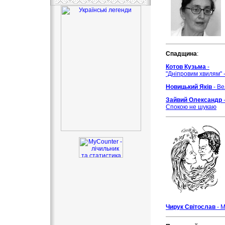
Спадщина
:
Котов Кузьма
-
"Дніпровим хвилям" 
Новицький Яків
- Ве
Зайвий Олександр
Спокою не шукаю
Чирук Світослав
- 