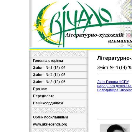
Літературно-
Головна сторінка
Зміст № 4 (14) '0
Зміст
- № 1 (15) '06
Зміст
- № 4 (14) '05
Зміст
- № 3 (13) '05
Лист Голови НСПУ,
народного депутата
Про нас
Володимира Яворівс
Передплата
Наші координати
Обмін посиланнями
www.ukrlegenda.org