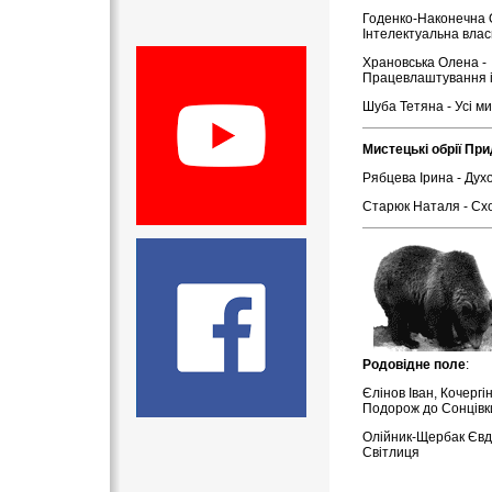
Годенко-Наконечна 
Інтелектуальна власн
Храновська Олена -
Працевлаштування і
Шуба Тетяна - Усі м
Мистецькі обрії При
Рябцева Ірина - Духо
Старюк Наталя - Сх
Родовідне поле
:
Єлінов Іван, Кочергін 
Подорож до Сонцівк
Олійник-Щербак Євдо
Світлиця