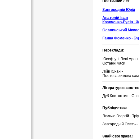
Поетичний лет
:
Завгородній Юрій
Анатолій-Іван
Кравченко-Русів
- Ж
Славинський Мико
Ганна Фоменко
- Бу
Переклади
:
Юсеф-улі Леві Арон 
Останні часи
Лійв Юхан -
Поетова зимова сам
Літературознавство
Дуб Костянтин - Сло
Публіцистика
:
Люлько Георгій - Тр
Завгородній Олесь -
Знай свої права!