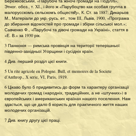
Бережковський, «Парубочі та жіночі громади на Поділлі»,
Этног. обоз., т. XI., і його ж «Парубоцтво как особая группа в
малорусскомъ сельскомъ обществђ», К. Ст. за 1887; Дикарьов
М., Матеріали до укр.-русь. ет., том III, Львів, 1900, «Програма
до збирання відомостей про громади і збірки сільської мол.»;
Савченко Ф., «Парубочі та дівочі громади на Україні», стаття в
«Е. В.» за 1930 рік.
3 Паннонія — римська провінція на території теперішньої
південно-західньої Угорщини і сусідніх країн.
4 Див. перший розділ цієї книги.
5 Un rite agricole en Pologne. Bull, et memoires de la Societe
d’Anthrop., X serie, VI, Paris, 1919.
6 Цікаво було б придивитись до форм та характеру організації
молодечих громад (народніх, традиційних, а не «штучних») в
європейських і американських країнах нашого поселення. Нам
здасться, що це дало б користь для практичного життя наших
молодечих організацій.
7 Див. книгу другу цієї праці.