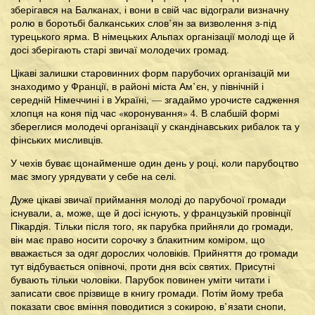
зберігався на Балканах, і вони в свій час відограли визначну
ролю в боротьбі балканських слов’ян за визволення з-під
турецького ярма. В німецьких Альпах організації молоді ще й
досі зберігають старі звичаї молодечих громад.
Цікаві залишки старовинних форм парубочих організацій ми
знаходимо у Франції, в районі міста Ам’єн, у північній і
середній Німеччині і в Україні, — згадаймо урочисте садження
хлопця на коня під час «коронування» 4. В слабшій формі
збереглися молодечі організації у скандінавських рибалок та у
фінських мисливців.
У чехів буває щонайменше один день у році, коли парубоцтво
має змогу урядувати у себе на селі.
Дуже цікаві звичаї приймання молоді до парубочої громади
існували, а, може, ще й досі існують, у французькій провінції
Пікардія. Тільки після того, як парубка прийняли до громади,
він має право носити сорочку з блакитним коміром, що
вважається за одяг дорослих чоловіків. Прийняття до громади
тут відбувається опівночі, проти дня всіх святих. Присутні
бувають тільки чоловіки. Парубок повинен уміти читати і
записати своє прізвище в книгу громади. Потім йому треба
показати своє вміння поводитися з сокирою, в’язати снопи,