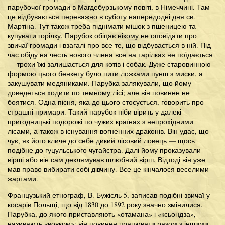
парубочої громади в Магдебурзькому повіті, в Німеччині. Там
це відбувається переважно в суботу напередодні дня св.
Мартіна. Тут також треба піднімати мішок з пшеницею та
купувати горілку. Парубок обіцяє нікому не оповідати про
звичаї громади і взагалі про все те, що відбувається в ній. Під
час обіду на честь нового члена все на тарілках не поїдається
— трохи їжі залишається для котів і собак. Дуже старовинною
формою цього бенкету було пити ложками пунш з миски, а
закушувати медяниками. Парубка залякували, що йому
доведеться ходити по темному лісі; але він повинен не
боятися. Одна пісня, яка до цього стосується, говорить про
страшні примари. Такий парубок ніби вірить у далекі
пригодницькі подорожі по чужих країнах з непрохідними
лісами, а також в існування вогненних драконів. Він удає, що
чує, як його кличе до себе дикий лісовий ловець — щось
подібне до гуцульського чугайстра. Далі йому проказували
вірші або він сам деклямував шлюбний вірш. Відтоді він уже
мав право вибирати собі дівчину. Все це кінчалося веселими
жартами.
Французький етнограф, В. Бужієль 5, записав подібні звичаї у
косарів Польщі, що від 1830 до 1892 року значно змінилися.
Парубка, до якого приставляють «отамана» і «ксьондза»,
називають «вовком»; він повинен працювати разом з іншими