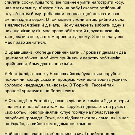
спиляти сосну. Крім того, він повинен уміти нагострити косу,
нав’язати хмизу, в’язати сітку на рибу і скласти розібраний
плуг. А потім йому треба сісти на осла, щоб показати своє
вміння їздити верхи. В той момент, коли він зістрибне з осла,
з’являються жінки й дівчата, і йому належить вибрати одну з
них; цю дівчину він має право обіймати й цілувати всю ніч,
танцювати з нею, а потім провести додому. З цього часу він
має право женитися.
В Бравншвайзі хлопець повинен мати 17 років і піднімати два
центнери збіжжя, щоб його прийняли у верству робітників;
прийнявши, йому дають нове ім’я.
У Вестфалії, а також у Бравншвайзі відбуваються парубочі
походи чи, краще сказати, процесії, коли вони водять укритих
соломою «ведмедя» та «вовка». В Тюрінгії і Гессені такі
процесії уряджують на Зелені свята.
У Фінляндії та Естонії відзнакою зрілости є вміння їздити верхи
і піднімати певної ваги камінь. Парубка піднімають на руках і
«вихають». Новоприйнятий купує горілку на почастування
парубочої громади. Отже, все відбувається так само, як і в нас
на Україні, за вийнятком піднімання каменя.
Найповніше, здається, збереглися звичаї приймання до