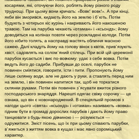
косарями, які, оточуючи його, роблять йому різного роду
труднощі. При цьому вони кричать: «Вовк! вовк!». А при кінці,
якби він зморився, кидають його на землю і б’ють. Потім
будують з чотирьох кіс курінь і накривають його накошеною
травою. Там на парубка чекають «отаман» і «ксьондз»; йому
доводиться на колінах повзти через розкладені колоди. Потім
його нібито голять, а насправді мастять обличчя масною
сажею. Далі кладуть йому на голову вінок з квітів, прив’язують
хвіст, садовлять на солом’яний стілець. При всій цій церемонії
парубок кусається і виє по-вовчому: удає з себе вовка. Потім
ведуть його до садиби. Прибувши до оселі, парубок не
повинен сміятися, говорити, їсти і пити. Пропонують йому
лише склянку води, але не дають у руки, а ставлять перед ним
на землю, і він повинен напитися так, щоб не торкатися
склянки руками. Потім він повинен з’ясувати вжиток різного
господарського знаряддя. Нарешті одягає свіжу сорочку — це
ознака, що він є новонароджений. В спеціяльній промові з
нагоди цього «свята» «ксьондз» і «отаман» називають «вовка»
гідним бути в громаді дорослих парубків і дають йому право
танцювати з будь-якою дівчиною і — розуміється —
одружитися. Зміст пісень, що їх при цьому співають парубки,
в’яжеться з життям вовка в кущах і має явно сороміцький
характер.