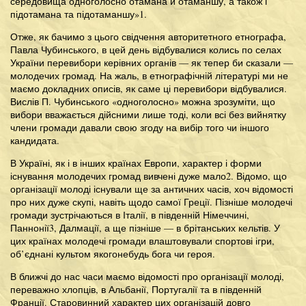
середовища одноголосно отамана й отаманшу, а також і
підотамана та підотаманшу»1.
Отже, як бачимо з цього свідчення авторитетного етнографа,
Павла Чубинського, в цей день відбувалися колись по селах
України перевибори керівних органів — як тепер би сказали —
молодечих громад. На жаль, в етнографічній літературі ми не
маємо докладних описів, як саме ці перевибори відбувалися.
Вислів П. Чубинського «одноголосно» можна зрозуміти, що
вибори вважається дійсними лише тоді, коли всі без вийнятку
члени громади давали свою згоду на вибір того чи іншого
кандидата.
В Україні, як і в інших країнах Европи, характер і форми
існування молодечих громад вивчені дуже мало2. Відомо, що
організації молоді існували ще за античних часів, хоч відомості
про них дуже скупі, навіть щодо самої Греції. Пізніше молодечі
громади зустрічаються в Італії, в південній Німеччині,
Паннонії3, Далмації, а ще пізніше — в брітанських кельтів. У
цих країнах молодечі громади влаштовували спортові ігри,
об’єднані культом якогонебудь бога чи героя.
В ближчі до нас часи маємо відомості про організації молоді,
переважно хлопців, в Альбанії, Португалії та в південній
Франції. Старовинний характер цих організацій довго