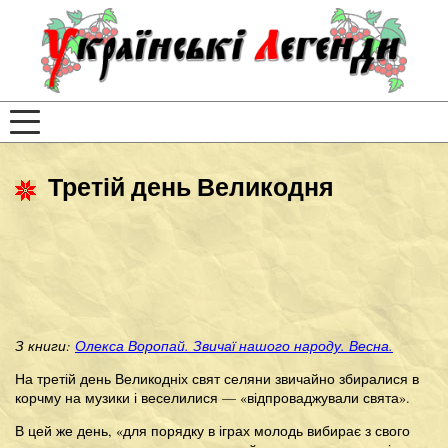
Третій день Великодня
З книги:
Олекса Воропай. Звичаї нашого народу. Весна.
На третій день Великодніх свят селяни звичайно збиралися в
корчму на музики і веселилися — «відпроваджували свята».
В цей же день, «для порядку в іграх молодь вибирає з свого