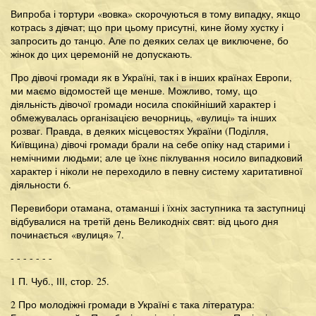
Випроба і тортури «вовка» скорочуються в тому випадку, якщо
котрась з дівчат; що при цьому присутні, кине йому хустку і
запросить до танцю. Але по деяких селах це виключене, бо
жінок до цих церемоній не допускають.
Про дівочі громади як в Україні, так і в інших країнах Европи,
ми маємо відомостей ще менше. Можливо, тому, що
діяльність дівочої громади носила спокійніший характер і
обмежувалась організацією вечорниць, «вулиці» та інших
розваг. Правда, в деяких місцевостях України (Поділля,
Київщина) дівочі громади брали на себе опіку над старими і
немічними людьми; але це їхнє піклування носило випадковий
характер і ніколи не переходило в певну систему харитативної
діяльности 6.
Перевибори отамана, отаманші і їхніх заступника та заступниці
відбувалися на третій день Великодніх свят: від цього дня
починається «вулиця» 7.
- - - - - - -
1 П. Чуб., ІІІ, стор. 25.
2 Про молодіжні громади в Україні є така література: