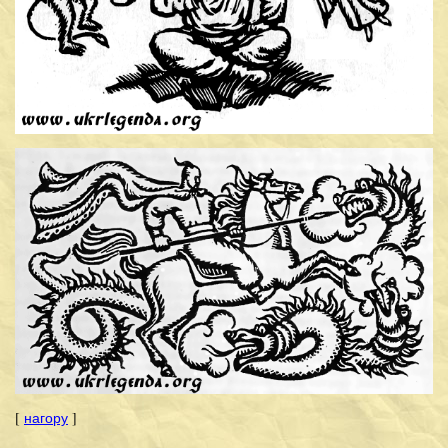
[
нагору
]