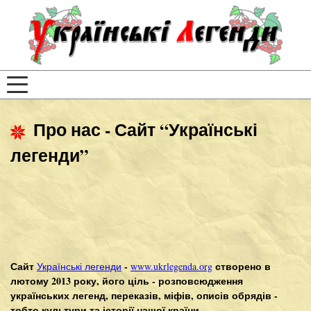
Про нас - Сайт “Українські
легенди”
Сайт
-
створено в
Українські легенди
www.ukrlegenda.org
лютому 2013 року, його ціль - розповсюдження
українських легенд, переказів, міфів, описів обрядів -
тобто культури та історії нашої країни.