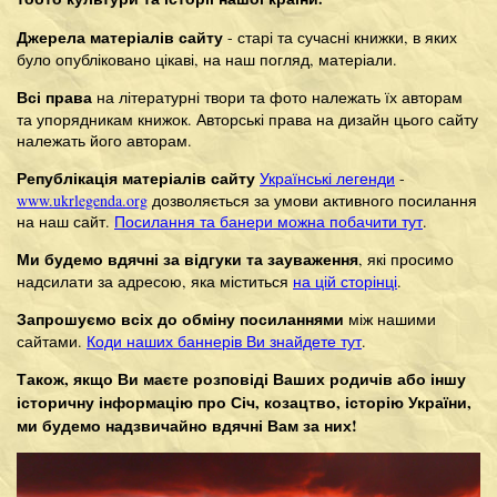
Джерела матеріалів сайту
- старі та сучасні книжки, в яких
було опубліковано цікаві, на наш погляд, матеріали.
Всі права
на літературні твори та фото належать їх авторам
та упорядникам книжок. Авторські права на дизайн цього сайту
належать його авторам.
Републікація матеріалів сайту
Українські легенди
-
www.ukrlegenda.org
дозволяється за умови активного посилання
на наш сайт.
Посилання та банери можна побачити тут
.
Ми будемо вдячні за відгуки та зауваження
, які просимо
надсилати за адресою, яка міститься
на цій сторінці
.
Запрошуємо всіх до обміну посиланнями
між нашими
сайтами.
Коди наших баннерів Ви знайдете тут
.
Також, якщо Ви маєте розповіді Ваших родичів або іншу
історичну інформацію про Січ, козацтво, історію України,
ми будемо надзвичайно вдячні Вам за них!