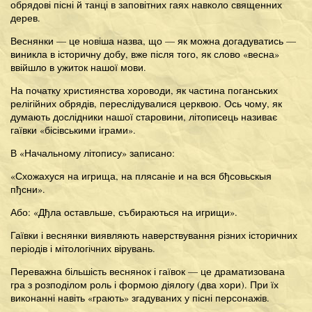
обрядові пісні й танці в заповітних гаях навколо священних
дерев.
Веснянки — це новіша назва, що — як можна догадуватись —
виникла в історичну добу, вже після того, як слово «весна»
ввійшло в ужиток нашої мови.
На початку християнства хороводи, як частина поганських
релігійних обрядів, переслідувалися церквою. Ось чому, як
думають дослідники нашої старовини, літописець називає
гаївки «бісівськими іграми».
В «Начальному літопису» записано:
«Схожахуся на игрища, на плясаніе и на вся бђсовьскыя
пђсни».
Або: «Дђла оставльше, събираються на игрищи».
Гаївки і веснянки виявляють наверствування різних історичних
періодів і мітологічних вірувань.
Переважна більшість веснянок і гаївок — це драматизована
гра з розподілом роль і формою діялогу (два хори). При їх
виконанні навіть «грають» згадуваних у пісні персонажів.