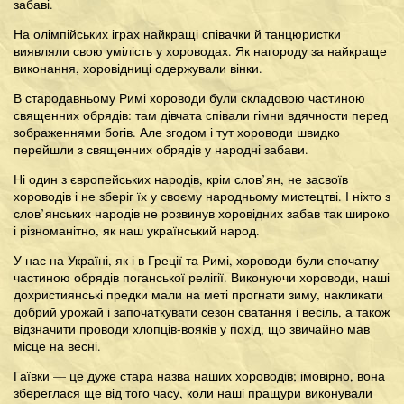
забаві.
На олімпійських іграх найкращі співачки й танцюристки
виявляли свою умілість у хороводах. Як нагороду за найкраще
виконання, хоровідниці одержували вінки.
В стародавньому Римі хороводи були складовою частиною
священних обрядів: там дівчата співали гімни вдячности перед
зображеннями богів. Але згодом і тут хороводи швидко
перейшли з священних обрядів у народні забави.
Ні один з європейських народів, крім слов’ян, не засвоїв
хороводів і не зберіг їх у своєму народньому мистецтві. І ніхто з
слов’янських народів не розвинув хоровідних забав так широко
і різноманітно, як наш український народ.
У нас на Україні, як і в Греції та Римі, хороводи були спочатку
частиною обрядів поганської релігії. Виконуючи хороводи, наші
дохристиянські предки мали на меті прогнати зиму, накликати
добрий урожай і започаткувати сезон сватання і весіль, а також
відзначити проводи хлопців-вояків у похід, що звичайно мав
місце на весні.
Гаївки — це дуже стара назва наших хороводів; імовірно, вона
збереглася ще від того часу, коли наші пращури виконували