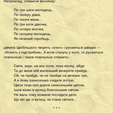
Наприклад, співаючи веснянку:
По три шаги молодець,
По таляру дівка,
По тисячі жінка...
По три копи дівочка,
По чотири кісочка,
По грошику молодець,
Як печений горобець.
дівчата здебільшого творять «ключ» і рухаються швидко —
«бігають з підстрибом». А коли стануть у коло, то рухаються
повільніше і також повільніше співають:
Світи, зоре, на все поле, поки місяці, зійде
Та до мене мій миленький вечеряти прийде.
Ой, чи прийде, чи не прийде на вечерю тую,
А я йому ранесенько снідати зготую.
Цвіли лози при дорозі синесеньким цвітом,
Ішов козак із вулиці білесеньким світом.
Не жаль тому козакові поснідати дати,
Що він іде із вулиці, як стане світати...
* * *