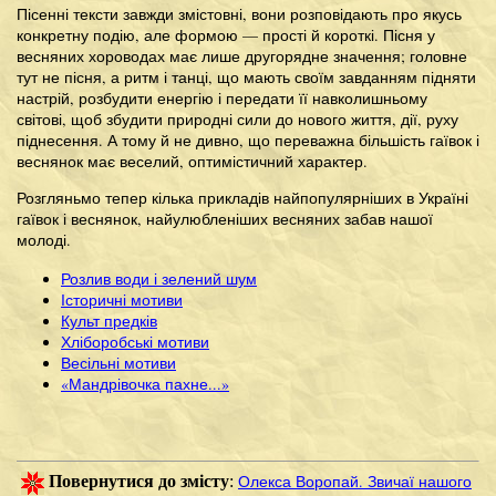
Пісенні тексти завжди змістовні, вони розповідають про якусь
конкретну подію, але формою — прості й короткі. Пісня у
весняних хороводах має лише другорядне значення; головне
тут не пісня, а ритм і танці, що мають своїм завданням підняти
настрій, розбудити енергію і передати її навколишньому
світові, щоб збудити природні сили до нового життя, дії, руху
піднесення. А тому й не дивно, що переважна більшість гаївок і
веснянок має веселий, оптимістичний характер.
Розгляньмо тепер кілька прикладів найпопулярніших в Україні
гаївок і веснянок, найулюбленіших весняних забав нашої
молоді.
Розлив води і зелений шум
Історичні мотиви
Культ предків
Хліборобські мотиви
Весільні мотиви
«Мандрівочка пахне...»
Олекса Воропай. Звичаї нашого
Повернутися до змісту
: