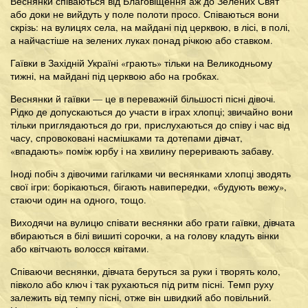
Веснянки співаються від Благовіщення аж до Зелених Свят
або доки не вийдуть у поле полоти просо. Співаються вони
скрізь: на вулицях села, на майдані під церквою, в лісі, в полі,
а найчастіше на зелених луках понад річкою або ставком.
Гаївки в Західній Україні «грають» тільки на Великодньому
тижні, на майдані під церквою або на гробках.
Веснянки й гаївки — це в переважній більшості пісні дівочі.
Рідко де допускаються до участи в іграх хлопці; звичайно вони
тільки приглядаються до гри, прислухаються до співу і час від
часу, спровоковані насмішками та дотепами дівчат,
«впадають» поміж юрбу і на хвилину переривають забаву.
Іноді побіч з дівочими гагілками чи веснянками хлопці зводять
свої ігри: борікаються, бігають навипередки, «будують вежу»,
стаючи один на одного, тощо.
Виходячи на вулицю співати веснянки або грати гаївки, дівчата
вбираються в білі вишиті сорочки, а на голову кладуть вінки
або квітчають волосся квітами.
Співаючи веснянки, дівчата беруться за руки і творять коло,
півколо або ключ і так рухаються під ритм пісні. Темп руху
залежить від темпу пісні, отже він швидкий або повільний.