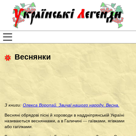
Веснянки
З книги:
Олекса Воропай. Звичаї нашого народу. Весна.
Весняні обрядові пісні й хороводи в наддніпрянській Україні
називаються веснянками, а в Галичині — гаївками, ягівками
або гагілками.