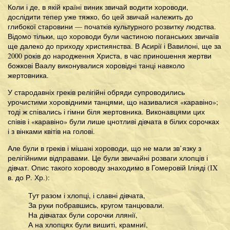
Коли і де, в якій країні виник звичай водити хороводи,
дослідити тепер уже тяжко, бо цей звичай належить до
глибокої старовини — початків культурного розвитку людства.
Відомо тільки, що хороводи були частиною поганських звичаїв
ще далеко до приходу християнства. В Асирії і Вавилоні, ще за
2000 років до народження Христа, в час приношення жертви
божкові Ваалу виконувалися хоровідні танці навколо
жертовника.
У стародавніх греків релігійні обряди супроводились
урочистими хоровідними танцями, що називалися «каравіно»;
тоді ж співались і гімни біля жертовника. Виконавцями цих
співів і «каравіно» були лише цнотливі дівчата в білих сорочках
і з вінками квітів на голові.
Але були в греків і мішані хороводи, що не мали зв’язку з
релігійними відправами. Це були звичайні розваги хлопців і
дівчат. Опис такого хороводу знаходимо в Гомеровій Іліяді (IX
в. до Р. Хр.):
Тут разом і хлопці, і славні дівчата,
За руки побравшись, кругом танцювали.
На дівчатах були сорочки ллянії,
А на хлопцях були вишиті, крамниї,