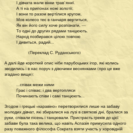
І дівчата мали вінки трав’яниї.
А ті на припонах ножі золотії;
І вони то разом вертілися кругом,
Мов колесо теє в ганчаря вертиться,
Як він його силу хоче розпізнати, —
То одні до других рядами танцюють.
Народ позбирався цілою товпою
І дивиться, радий...
(Переклад С. Руданського)
А далі йде короткий опис ніби парубоцьких ігор, які колись
зводились і в нас поруч з дівочими веснянками (про це вже
згадано вище):
...співак межи ними
Грає і співає; і два вертопляси
Починають співи і самі танцюють...
Згодом і грецькі «каравіно» перетворилися лише на забаву
молодих дівчат, які збиралися на лузі в святкові дні, бралися за
руки, співали пісень і танцювали. Пристрасть греків до цієї
забави була така велика, що навіть Аспазія примусила одного
разу поважного філософа Сократа взяти участь у хоровідній