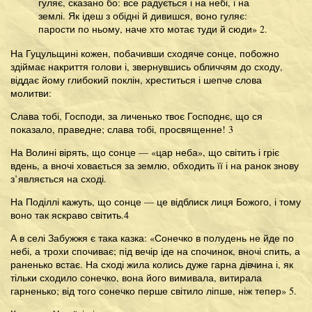
гуляє, сказано бо: все радується і на небі, і на
землі. Як ідеш з обідні й дивишся, воно гуляє:
парости по ньому, наче хто мотає туди й сюди» 2.
На Гуцульщині кожен, побачивши сходяче сонце, побожно
здіймає накриття голови і, звернувшись обличчям до сходу,
віддає йому глибокий поклін, хреститься і шепче слова
молитви:
Слава тобі, Господи, за личенько твоє Господнє, що ся
показало, праведне; слава тобі, просвященне! 3
На Волині вірять, що сонце — «цар неба», що світить і гріє
вдень, а вночі ховається за землю, обходить її і на ранок знову
з’являється на сході.
На Поділлі кажуть, що сонце — це відблиск лиця Божого, і тому
воно так яскраво світить.4
А в селі Забужжя є така казка: «Сонечко в полудень не йде по
небі, а трохи спочиває; під вечір іде на спочинок, вночі спить, а
раненько встає. На сході жила колись дуже гарна дівчина і, як
тільки сходило сонечко, вона його вимивала, витирала
гарненько; від того сонечко перше світило ліпше, ніж тепер» 5.