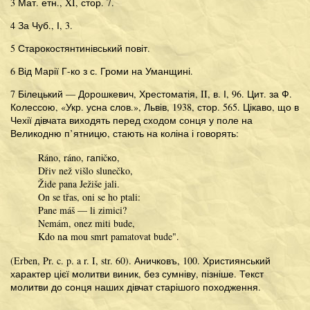
3 Мат. етн., XI, стор. 7.
4 За Чуб., І, 3.
5 Старокостянтинівський повіт.
6 Від Марії Г-ко з с. Громи на Уманщині.
7 Білецький — Дорошкевич, Хрестоматія, II, в. І, 96. Цит. за Ф.
Колессою, «Укр. усна слов.», Львів, 1938, стор. 565. Цікаво, що в
Чехії дівчата виходять перед сходом сонця у поле на
Великодню п’ятницю, стають на коліна і говорять:
Ráno, ráno, гапіčко,
Dřiv než višlo slunečko,
Žide pana Ježiše jali.
On se třas, oni se ho ptali:
Pane máš — li zimici?
Nemám, onez miti bude,
Kdo nа mou smrt pamatovat bude".
(Erben, Pr. c. p. a r. I, str. 60). Аничковъ, 100. Християнський
характер цієї молитви виник, без сумніву, пізніше. Текст
молитви до сонця наших дівчат старішого походження.