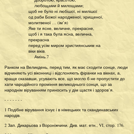
любощами й милощами;
щоб не було ні любішої, ні милішої
од раби Божої народженої, хрищеної,
молитвеної … (ім’я)
Яке ти ясне, величне, прекрасне,
щоб і я така була ясна, велична,
прекрасна
перед усім миром християнським на
віки віків.
Амінь.7
Ранком на Великдень, перед тим, як має сходити сонце, люди
відчиняють усі віконниці і відслоняють фіранки на вікнах, а,
краще сказавши, усувають все, що могло б не пропустити до
хати чародійного проміння великоднього сонця, що за
народнім віруванням приносить у дім щастя і здоров’я.
- - - - - - -
1 Подібне вірування існує і в німецьких та скандинавських
народів.
2 Зап. Дикарьова з Вороніжчини. Див. мат. етн., VI, стор. 176.