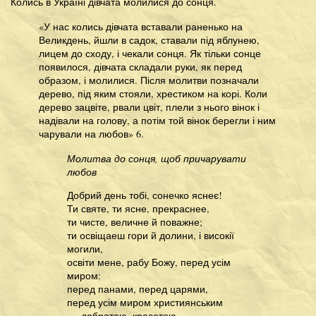
Колись в Україні дівчата молилися до сонця.
«У нас колись дівчата вставали раненько на
Великдень, йшли в садок, ставали під яблунею,
лицем до сходу, і чекали сонця. Як тільки сонце
появилося, дівчата складали руки, як перед
образом, і молилися. Після молитви позначали
дерево, під яким стояли, хрестиком на корі. Коли
дерево зацвіте, рвали цвіт, плели з нього вінок і
надівали на голову, а потім той вінок берегли і ним
чарували на любов» 6.
Молитва до сонця, щоб причарувати
любов
Добрий день тобі, сонечко яснеє!
Ти святе, ти ясне, прекраснее,
ти чисте, величне й поважне;
ти освіщаеш гори й долини, і високії
могили,
освіти мене, рабу Божу, перед усім
миром:
перед панами, перед царями,
перед усім миром християнським
добротою, красотою,