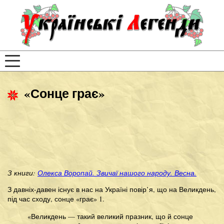
«Сонце грає»
З книги:
Олекса Воропай. Звичаї нашого народу. Весна.
З давніх-давен існує в нас на Україні повір’я, що на Великдень,
під час сходу, сонце «грає» 1.
«Великдень — такий великий празник, що й сонце