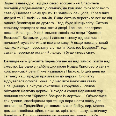
Згідно з легендою, від дня свого воскресіння Спаситель
посадив у підземелля(під скалою, де був його гріб) головного
сатану і наказав йому гризти 12 залізних ланцюгів, 12 залізних
дверей та 12 залізних замків, Якщо сатана перегризе все це від
одного Великодня до другого – тоді буде кінець світу. Сатана
спочатку перегриз замки, потім двері, і ось-ось перегризе
останній ланцюг. У цей момент заспівали люди “Христос
Воскрес!”. Всі замки, двері і ланцюги знову відновилися, і
нечистий мусів починати все спочатку. А якщо настане такий
час, коли люди перестануть співати “Христос Воскрес!”, тоді
сатана перегризе останній ланцюг і буде кінець світу.
Великдень
– цілковита перемога весни над зимою, життя над
смертю. Це одне з найбільших після Різдва Христового свят у
християнській релігії, яке називають Паскою. В цей день на
світанку наші предки прямували до церкви. Спочатку
відбувалася служба Божа, під час якої виносили святу
Плащаницю. Присутні християни з хоругвами і співом
обходили навколо церкви. Зі сходом сонця церковний хор
починав співати “Христос Воскрес із мертвих...” Обзивалися
три дзвони, сповіщаючи про те, що пора нести паску для
освячення. Традиційно до кошика клали бабку, сир, масло,
домашні ковбаси, яйця, писанки, хрін, сіль, паску, заквітчану
барвінком. Після освячення великоднього кошика сім’я