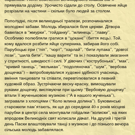
прямувала додому. Урочисто сідали до столу. Освячене яйце
розрізали на частини – скільки було людей за столом.
Пополудні, після великодньої трапези, розпочиналися
молодіжні забави. Молодь збиралася біля церкви. Дітвора
бавилася в “жмурки”, “гойданку”, “млинець”, “лавку”.
Особливо полюбляли гратися в “цоканє” (биття яєць). Той,
кому вдалося розбити яйце суперника, забирав його собі.
Парубоцькі ігри (“піп”, “чорт”, “харлай”, “бити лупака”, “довгої
лози”, “шила бити”, “кашу варити” та ін.) показували змагання
у спритності, швидкості і силі. У дівочих (“кострубонька”, “мак”,
“кривий танець”, “жельман”, “подоляночка”, “шум”, “вербова
дощечка”) – випробовувалися художні здібності учасниць,
вміння танцювати та співати, перевтілюватися в певний
художній образ. Зустрічаючи весну-красну, вимощували
руками дощечку, виспівуючи при цьому “Вербовую дощечку”
вітали її жученьковою музикою (“А в нашого жученька”),
загравали з хлопцями (“Коло млина долина”). Буковинські
старожили пам’ятають, як ще до середини 40-х років місцеві
парубки в центрі села монтували гойдалки-“колиски”, на яких
впродовж Великодніх свят колисали дівчат. На другий і третій
день Паски влаштовували танці з музикою і до пізнього вечора
сільська молодь забавлялася.