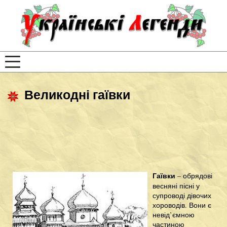
Великодні гаївки
Гаївки
– обрядові
весняні пісні у
супроводі дівочих
хороводів. Вони є
невід’ємною
частиною