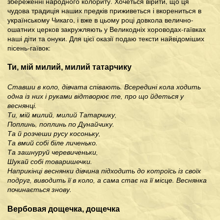
збереженні народного колориту. Хочеться вірити, що ця
чудова традиція наших предків приживеться і вкорениться в
українському Чикаго, і вже в цьому році довкола велично-
ошатних церков закружляють у Великодніх хороводах-гаївках
наші діти та онуки. Для цієї оказії подаю тексти найвідоміших
пісень-гаївок:
Ти, мій милий, милий татарчику
Ставши в коло, дівчата співають. Всередині кола ходить
одна із них і руками відтворює те, про що йдеться у
веснянці.
Ти, мій милий, милий Татарчику,
Поплинь, поплинь по Дунайчику.
Та й розчеши русу косоньку,
Та вмий собі біле личенько.
Та зашнуруй черевиченьки,
Шукай собі товаришечки.
Наприкінці веснянки дівчина підходить до котроїсь із своїх
подруг, виводить її в коло, а сама стає на її місце. Веснянка
починається знову.
Вербовая дощечка, дощечка