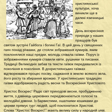
християнської
культури, хоча
виникли ще в
далекі язичницькі
часи.
День воскресіння
природи у наших
пращурів був
святом зустрічі Гайбога і богині Гаї. В цей день у священних
гаях понад річками, де стояли зображення кумирів, яким
поклонялися наші предки, молодь співала гаївки. Поруч із
зображеннями кумирів ставили квіти, рушники та писанки.
Традиції Великодніх забав та тексти гаївок передавалися із
покоління в покоління. В дохристиянських гаївках
відтворювався процес посіву, саджання в землю всякого зела,
його росту та збирання врожаю. У християнських традиціях
гаївки відображають радість весни та Воскресіння Христового.
Христос Воскрес! Радіє світ приходові весни, пробудженню
життя, з дзвіниць церковних передзвонюються голосні та
мелодійні дзвони. Із барвистими, ошатними кошиками до
церкви прямує гурт людей, щоб поклонитися Христові.
Слова “Христос Воскрес!” мають велику силу у народній уяві.