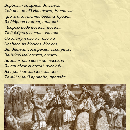
Вербовая дощечка, дощечка,
Ходить по ній Настечка, Настечка,
· Де ж ти, Настю, бувала, бувала,
Як діброва палала, палала?
· Відром воду носила, носила,
Та й діброву гасила, гасила.
Ой займу я овечки, овечки,
Наздогоню дівочки, дівочки.
Ви, дівочки, сестрички, сестрички,
Займіть мої овечки, овечки.
Бо мій милий високий, високий,
Як припічок високий, високий.
Як припічок западе, западе,
То мій милий пропаде, пропаде.