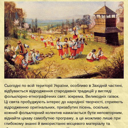
Сьогодні по всій території України, особливо в Західній частині,
відбувається відродження стародавніх традицій у вигляді
фольклорно-етнографічних свят, зокрема, Великодніх гаївок.
Ці свята пробуджують інтерес до народної творчості, сприяють
відродженню оригінальних, призабутих пісень, оскільки,
кожний фольклорний колектив намагається бути неповторним,
віднайти цікаву самобутню програму, а це можливо лише при
глибокому знанні й використанні місцевого матеріалу та