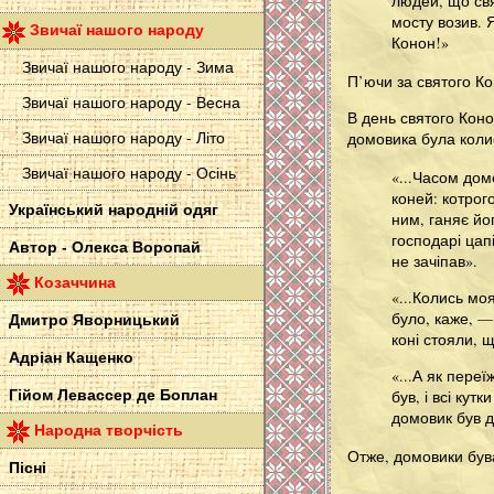
людей, що свя
мосту возив. 
Звичаї нашого народу
Конон!»
Звичаї нашого народу - Зима
П’ючи за святого Ко
Звичаї нашого народу - Весна
В день святого Коно
Звичаї нашого народу - Літо
домовика була колис
Звичаї нашого народу - Осінь
«...Часом домо
коней: котрог
Український народній одяг
ним, ганяє йо
господарі цап
Автор - Олекса Воропай
не зачіпав».
Козаччина
«...Колись мо
було, каже, —
Дмитро Яворницький
коні стояли, 
Адріан Кащенко
«...А як пере
Гійом Левассер де Боплан
був, і всі кут
домовик був 
Народна творчість
Отже, домовики бували
Пісні
-------