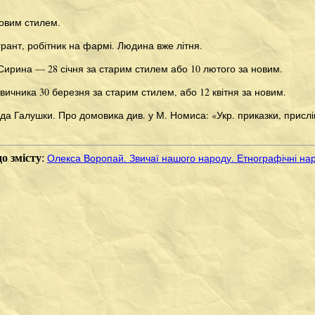
новим стилем.
ігрант, робітник на фармі. Людина вже літня.
ирина — 28 січня за старим стилем або 10 лютого за новим.
твичника 30 березня за старим стилем, або 12 квітня за новим.
да Галушки. Про домовика див. у М. Номиса: «Укр. приказки, прислів
Олекса Воропай. Звичаї нашого народу. Етнографічні нар
о змісту
: