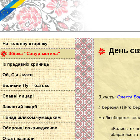
На головну сторінку
День св
Збірка "Савур-могила"
Із прадавніх криниць
Ой, Січ - мати
Великий Луг - батько
Славні лицарі
З книги:
Олекса Вор
Заклятий скарб
5 березня (18-го бе
Понад шляхом чумацьким
На Лівобережжі сел
Оборонці покривджених
«Колись, як щ
збиралися та 
Отак і назвали