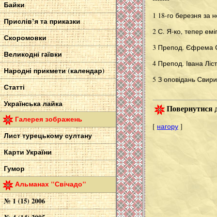
Байки
1 18-го березня за 
Прислів’я та приказки
2 С. Я-ко, тепер ем
Скоромовки
3 Препод. Єфрема С
Великодні гаївки
4 Препод. Івана Ліс
Народні прикмети (календар)
5 З оповідань Свири
Статті
Українська лайка
Повернутися д
Галерея зображень
[
нагору
]
Лист турецькому султану
Карти України
Гумор
Альманах "Свічадо"
№ 1 (15) 2006