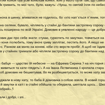
тий Конон був усім конюхам конюх: коні у нього були такі, що самог
Як гримить, то мої тато, було, кажуть: «Чуєш, то святий Ілля по небе
нона в шинку, впиватися не годилось, бо «хто нап’ється п’яним, то
на селяни, бувало, чіпляють у стайні до бантини застрілену сороку
ь поширена по всій Україні. Домовик в уявленні народу — це добрий
вик дає про себе знати: стукає, гуркотить по закутках, товчеться на
о коня полюбить, тому вночі гриву заплітає, пестить його. А якщо не
го. Ранком аж мило на коневі, ніби сто верств пробіг. А щоб не їзди
ів у стайнях тримали або чіпляли застрілену сороку до бантини над к
я бабця — царство їй небесне — на Єфрема Сирина 3 на ніч горня 
 живиться та хати глядить!» А на Івана Ліствичника 4 кропила стар
щоб домовик не бешкетував, бо як розбешкетується, то може хату за
їжджали в нову хату, то баба й домовика з собою взяла. В новий гор
ки й закутки в хаті і в стайні обійшла та обкурила, шептала щось... 
добрий».5
 і добрі, і злі...