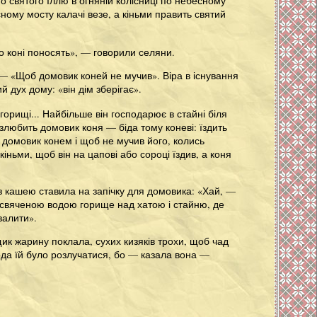
о святого Іллю в огняній колісниці по небесному
сному мосту калачі везе, а кіньми править святий
го коні поносять», — говорили селяни.
 — «Щоб домовик коней не мучив». Віра в існування
 дух дому: «він дім зберігає».
 горищі... Найбільше він господарює в стайні біля
 злюбить домовик коня — біда тому коневі: їздить
в домовик конем і щоб не мучив його, колись
іньми, щоб він на цапові або сороці їздив, а коня
з кашею ставила на запічку для домовика: «Хай, —
а свяченою водою горище над хатою і стайню, де
валити».
щик жарину поклала, сухих кизяків трохи, щоб чад
Шкода їй було розлучатися, бо — казала вона —