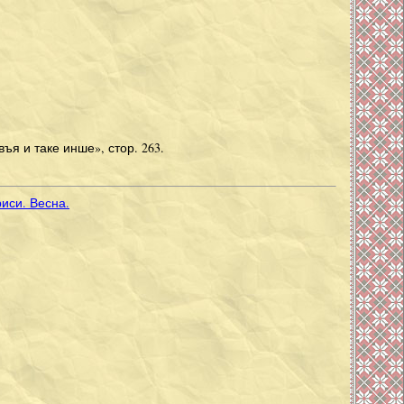
ъя и таке инше», стор. 263.
иси. Весна.