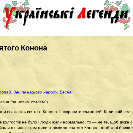
ятого Конона
опай. Звичаї нашого народу. Весна.
резня "за новим стилем")
яни вважають святого Конона 1 покровителем коней. Колишній селян
е колгоспів не було і люди жили нормально, то — не те, щоб дуже свя
йшли в шинок і там пили горілку за святого Конона, щоб коні брикали.