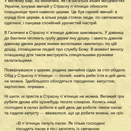
У містечку Бар, на Вінничині, як і в багатьох інших місцевостях
України, існував звичай у Страсну п’ятницю обносити
плащаницю тричі навколо церкви. Це був гарний звичай: в
ограді біля церкви, в кілька рядів стояли люди, по-святковому
одягнені, і панував спокійний урочистий настрій.
В Галичині в Страсну п’ятницю дзвони замовкають. У дзвіниці
до бантини чіпляють грубу дерев’яну дошку, і замість дзвонів
дзвонар двома дерев’яними молотками «виклепує» по цій
дошці, сповіщаючи людей про службу Божу. В момент виносу
плащаниці діти також вистукують спеціяльними ручними
калатальцями.
Повернувшися з церкви, родина звичайно сідає за стіл обідати.
Обід у Страсну п’ятницю — пісний, навіть риби їсти в цей день
не можна. Здебільшого обходяться городиною: капустою,
картоплею, огірками...
Ні шити, ні прясти в Страсну п’ятницю не можна. Великий гріх
рубати дрова або щонебудь тесати сокирою. Колись наші
господині в селах робили в цей день дві роботи: пекли паски
та садили капусту — вважалося, що це робити можна, не гріх.
«В п’ятницю печуть паски. Як тільки господині
посадять паски в піч і загнітять їх свяченою