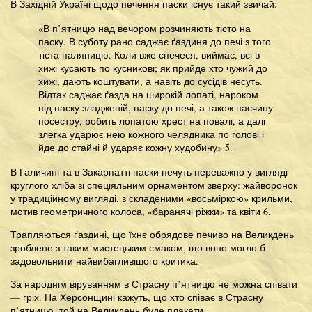
В Західній Україні щодо печення паски існує такий звичай:
«В п’ятницю над вечором розчиняють тісто на
паску. В суботу рано саджає ґаздиня до печі з того
тіста паляницю. Коли вже спечеся, виймає, всі в
хижі кусають по кусникові; як прийде хто чужий до
хижі, дають коштувати, а навіть до сусідів несуть.
Відтак саджає ґазда на широкій лопаті, нароком
під паску зладженій, паску до печі, а також пасчину
посестру, робить лопатою хрест на повалі, а далі
злегка ударює нею кожного челядника по голові і
йде до стайні й ударяє кожну худобину» 5.
В Галичині та в Закарпатті паски печуть переважно у вигляді
круглого хліба зі спеціяльним орнаментом зверху: жайворонок
у традиційному вигляді, з складеними «восьміркою» крильми,
мотив геометричного колоса, «баранячі ріжки» та квіти 6.
Трапляються ґаздині, що їхнє обрядове печиво на Великдень
зроблене з таким мистецьким смаком, що воно могло б
задовольнити найвибагливішого критика.
За народнім віруванням в Страсну п’ятницю не можна співати
— гріх. На Херсонщині кажуть, що хто співає в Страсну
п’ятницю, той на Великдень буде плакати.