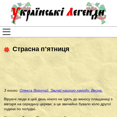
Страсна п’ятниця
З книги:
Олекса Воропай. Звичаї нашого народу. Весна.
Віруючі люди в цей день нічого не їдять до виносу плащаниці з
вівтаря на середину церкви; а це звичайно бувало коло другої
години по полудні.