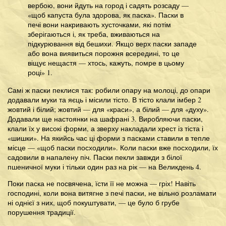
вербою, вони йдуть на город і садять розсаду —
«щоб капуста була здорова, як паска». Паски в
печі вони накривають хусточками, які потім
зберігаються і, як треба, вживаються на
підкурювання від бешихи. Якщо верх паски западе
або вона виявиться порожня всередині, то це
віщує нещастя — хтось, кажуть, помре в цьому
році» 1.
Самі ж паски пеклися так: робили опару на молоці, до опари
додавали муки та яєць і місили тісто. В тісто клали імбер 2
жовтий і білий; жовтий — для «краси», а білий — для «духу».
Додавали ще настоянки на шафрані 3. Виробляючи паски,
клали їх у високі форми, а зверху накладали хрест із тіста і
«шишки». На якийсь час ці форми з пасками ставили в тепле
місце — «щоб паски посходили». Коли паски вже посходили, їх
садовили в напалену піч. Паски пекли завжди з білої
пшеничної муки і тільки один раз на рік — на Великдень 4.
Поки паска не посвячена, їсти її не можна — гріх! Навіть
господині, коли вона витягне з печі паски, не вільно розламати
ні однієї з них, щоб покуштувати, — це було б грубе
порушення традиції.