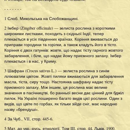
- - - - - - -
1 Слоб. Микольська на Слобожанщині.
2 Імбер (Zingiber officinale) — зелиста рослина з короткими
широкими листками, походить з східньої Індії, тепер
плекається в усіх південних країнах. Коріння вживається до
приправи городини та горілки, а також кладуть його в тісто.
Коріння є двох гатунків: жовте, що надає тісту гарного жовтого
забарвлення, і біле, що надає йому приємного запаху. Імбер
плекається і в нас, у Криму.
3 Шафран (Crocus sativus L.) — зелиста рослина з синім
ліліюватим цвітом. Жовті пиляки вживаються для забарвлення
масла, тіста, сиру тощо. Настоянка шафрану надає тісту
приємного запаху. Між іншим, ця рослина має велике
значення в пасічництві, бо ранньої весни дає цінний для бджіл
пилок. На Україні поширено багато видів цієї рослини. Один з
видів, що цвіте по горбах, як тільки зійде сніг, має народню
назву «брендуші».
4 За Чуб., VII, стор. 445-6.
5 Мат. до укр.-русь. етнології. Том III, стор. 44. Львів, 1900.