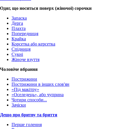
Одяг, що носиться поверх (жіночої) сорочки
Запаска
Дерга
Плахта
Попередниця
Крайка
Корсетка або керсетка
Спідниця
Сукні
Жіноче взуття
Чоловіче вбрання
Пострижини
Пострижини в інших слов'ян
«Під макітру»
«Оселедець», або чуприна
Чотири способи...
Зачіски
Дещо про бритву та бриття
Перше голення