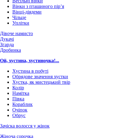
Весільні вінки
Вінки з пташиного пір’я
Вінці-діядеми
Чільце
Уплітки
Дівоче намисто
Дукачі
Згарда
Дробинка
Ой, хустина, хустиночка!...
Хустина в побуті
Обрядове значення хустки
Хустка, як мистецький твір
Колір
Намітка
Півка
Кораблик
Очіпок
Обрус
Зачіска волосся у жінок
Жіноча сорочка