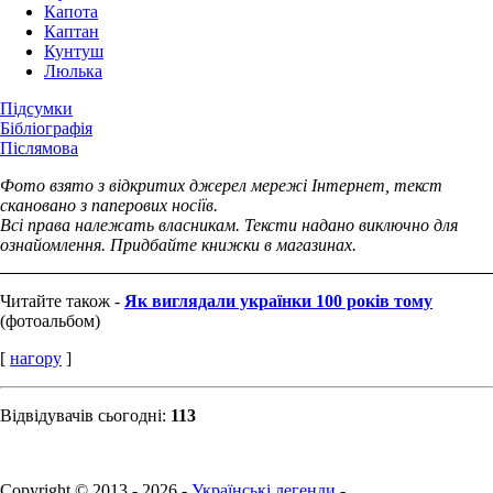
Капота
Каптан
Кунтуш
Люлька
Підсумки
Бібліографія
Післямова
Фото взято з відкритих джерел мережі Інтернет, текст
скановано з паперових носіїв.
Всі права належать власникам. Тексти надано виключно для
ознайомлення. Придбайте книжки в магазинах.
Читайте також -
Як виглядали українки 100 років тому
(фотоальбом)
[
нагору
]
Відвідувачів сьогодні:
113
Copyright © 2013 - 2026 -
Українські легенди
-