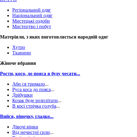
Регіональний одяг
Національний одяг
Мистецькі оздоби
Мистецтво і побут
Матеріяли, з яких виготовляється народній одяг
Хутро
Тканини
Жіноче вбрання
Рости, косо, до пояса я буду чесати...
Аби ся тримало
...
Руса коса до пояса
...
Дрібушки
Козак буде розплітати
...
В косі стрічка голуба
...
Вийся, віночку, гладко...
Дівочі вінки
Від нечистої сили
...