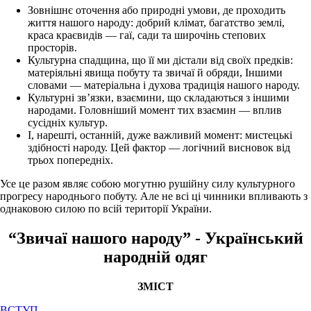
Зовнішнє оточення або природні умови, де проходить
життя нашого народу: добрий клімат, багатство землі,
краса краєвидів — гаї, сади та широчінь степових
просторів.
Культурна спадщина, що її ми дістали від своїх предків:
матеріяльні явища побуту та звичаї й обряди, Іншими
словами — матеріальна і духова традиція нашого народу.
Культурні зв’язки, взаємини, що складаються з іншими
народами. Головніший момент тих взаємин — вплив
сусідніх культур.
І, нарешті, останній, дуже важливий момент: мистецькі
здібності народу. Цей фактор — логічний висновок від
трьох попередніх.
Усе це разом являє собою могутню рушійну силу культурного
прогресу народнього побуту. Але не всі ці чинники впливають з
однаковою силою по всій території України.
“Звичаї нашого народу” - Український
народній одяг
ЗМІСТ
ВСТУП