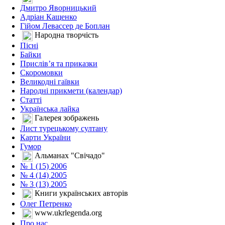
Дмитро Яворницький
Адріан Кащенко
Гійом Левассер де Боплан
Народна творчість
Пісні
Байки
Прислів’я та приказки
Скоромовки
Великодні гаївки
Народні прикмети (календар)
Статті
Українська лайка
Галерея зображень
Лист турецькому султану
Карти України
Гумор
Альманах "Свічадо"
№ 1 (15) 2006
№ 4 (14) 2005
№ 3 (13) 2005
Книги українських авторів
Олег Петренко
www.ukrlegenda.org
Про нас