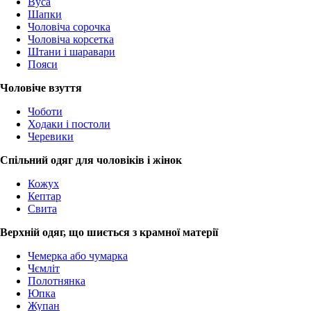
Вуса
Шапки
Чоловіча сорочка
Чоловіча корсетка
Штани і шаравари
Пояси
Чоловіче взуття
Чоботи
Ходаки і постоли
Черевики
Спільний одяг для чоловіків і жінок
Кожух
Кептар
Свита
Верхній одяг, що шиється з крамної матерії
Чемерка або чумарка
Чємліт
Полотнянка
Юпка
Жупан