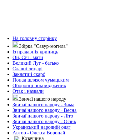
На головну сторінку
Збірка "Савур-могила"
Із прадавніх криниць
Ой, Січ - мати
Великий Луг - батько
Славні лицарі
Заклятий скарб
Понад шляхом чумацьким
Оборонці покривджених
Отак і назвали
Звичаї нашого народу
Звичаї нашого народу - Зима
Звичаї нашого народу - Весна
Звичаї нашого народу - Літо
Звичаї нашого народу - Осінь
Український народній одяг
Автор - Олекса Воропай
Козаччина