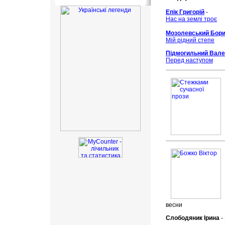
Епік Григорій
-
Нас на землі троє
Мозолевський Бор
Мій рідний степе
Підмогильний Вале
Перед наступом
весни
Слободяник Ірина
-