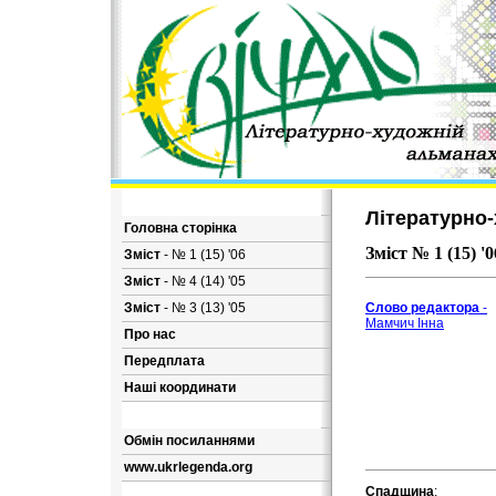
Літературно-
Головна сторінка
Зміст № 1 (15) '0
Зміст
- № 1 (15) '06
Зміст
- № 4 (14) '05
Зміст
- № 3 (13) '05
Слово редактора
-
Мамчич Інна
Про нас
Передплата
Наші координати
Обмін посиланнями
www.ukrlegenda.org
Спадщина
: