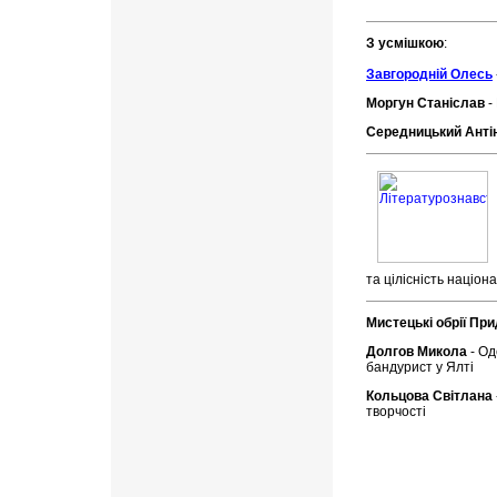
З усмішкою
:
Завгородній Олесь
Моргун Станіслав
-
Середницький Анті
та цілісність націон
Мистецькі обрії При
Долгов Микола
- Од
бандурист у Ялті
Кольцова Світлана
творчості