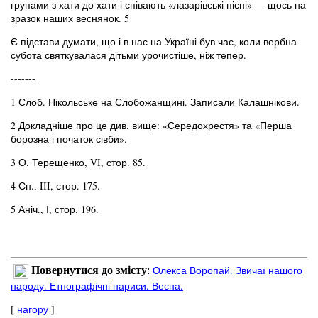
групами з хати до хати і співають «лазарівські пісні» — щось на
зразок наших веснянок. 5
Є підстави думати, що і в нас на Україні був час, коли вербна
субота святкувалася дітьми урочистіше, ніж тепер.
-------
1 Слоб. Нікольське на Слобожанщині. Записали Калашнікови.
2 Докладніше про це див. вище: «Середохрестя» та «Перша
борозна і початок сівби».
3 О. Терещенко, VI, стор. 85.
4 Сн., III, стор. 175.
5 Аніч., І, стор. 196.
Олекса Воропай. Звичаї нашого
Повернутися до змісту
:
народу. Етнографічні нариси. Весна.
[
нагору
]