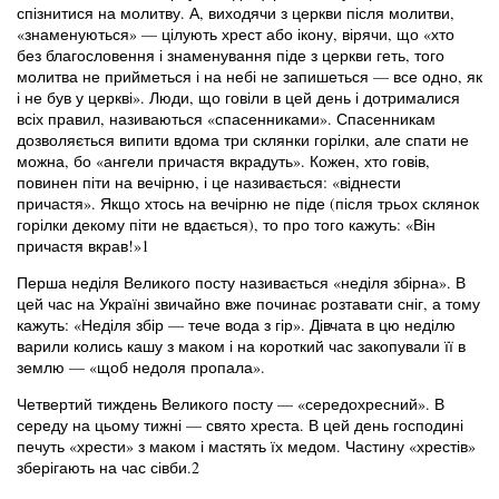
спізнитися на молитву. А, виходячи з церкви після молитви,
«знаменуються» — цілують хрест або ікону, вірячи, що «хто
без благословення і знаменування піде з церкви геть, того
молитва не прийметься і на небі не запишеться — все одно, як
і не був у церкві». Люди, що говіли в цей день і дотрималися
всіх правил, називаються «спасенниками». Спасенникам
дозволяється випити вдома три склянки горілки, але спати не
можна, бо «ангели причастя вкрадуть». Кожен, хто говів,
повинен піти на вечірню, і це називається: «віднести
причастя». Якщо хтось на вечірню не піде (після трьох склянок
горілки декому піти не вдається), то про того кажуть: «Він
причастя вкрав!»1
Перша неділя Великого посту називається «неділя збірна». В
цей час на Україні звичайно вже починає розтавати сніг, а тому
кажуть: «Неділя збір — тече вода з гір». Дівчата в цю неділю
варили колись кашу з маком і на короткий час закопували її в
землю — «щоб недоля пропала».
Четвертий тиждень Великого посту — «середохресний». В
середу на цьому тижні — свято хреста. В цей день господині
печуть «хрести» з маком і мастять їх медом. Частину «хрестів»
зберігають на час сівби.2