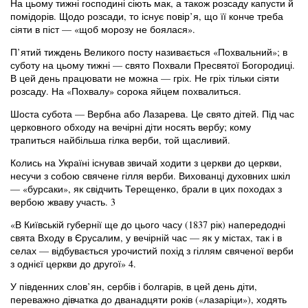
На цьому тижні господині сіють мак, а також розсаду капусти й
помідорів. Щодо розсади, то існує повір’я, що її конче треба
сіяти в піст — «щоб морозу не боялася».
П’ятий тиждень Великого посту називається «Похвальний»; в
суботу на цьому тижні — свято Похвали Пресвятої Богородиці.
В цей день працювати не можна — гріх. Не гріх тільки сіяти
розсаду. На «Похвалу» сорока яйцем похвалиться.
Шоста субота — Вербна або Лазарева. Це свято дітей. Під час
церковного обходу на вечірні діти носять вербу; кому
трапиться найбільша гілка верби, той щасливий.
Колись на Україні існував звичай ходити з церкви до церкви,
несучи з собою свячене гілля верби. Вихованці духовних шкіл
— «бурсаки», як свідчить Терещенко, брали в цих походах з
вербою жваву участь. 3
«В Київській губернії ще до цього часу (1837 рік) напередодні
свята Входу в Єрусалим, у вечірній час — як у містах, так і в
селах — відбувається урочистий похід з гіллям свяченої верби
з однієї церкви до другої» 4.
У південних слов’ян, сербів і болгарів, в цей день діти,
переважно дівчатка до дванадцяти років («лазаріци»), ходять