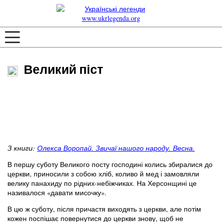
Великий піст
З книги:
Олекса Воропай. Звичаї нашого народу. Весна.
В першу суботу Великого посту господині колись збиралися до
церкви, приносили з собою хліб, коливо й мед і замовляли
велику панахиду по рідних-небіжчиках. На Херсонщині це
називалося «давати мисочку».
В цю ж суботу, після причастя виходять з церкви, але потім
кожен поспішає повернутися до церкви знову, щоб не