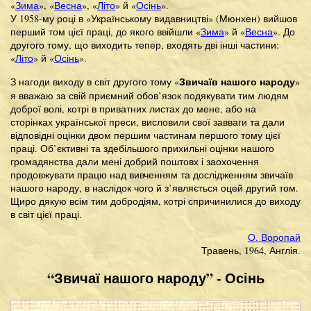
«
Зима
», «
Весна
», «
Літо
» й «
Осінь
».
У 1958-му році в «Українському видавництві» (Мюнхен) вийшов
перший том цієї праці, до якого ввійшли «
Зима
» й «
Весна
». До
другого тому, що виходить тепер, входять дві інші частини:
«
Літо
» й «
Осінь
».
Звичаїв нашого народу
З нагоди виходу в світ другого тому «
»
я вважаю за свій приємний обов’язок подякувати тим людям
доброї волі, котрі в приватних листах до мене, або на
сторінках української преси, висловили свої завваги та дали
відповідні оцінки двом першим частинам першого тому цієї
праці. Об’єктивні та здебільшого прихильні оцінки нашого
громадянства дали мені добрий поштовх і заохочення
продовжувати працю над вивченням та дослідженням звичаїв
нашого народу, в наслідок чого й з’являється оцей другий том.
Щиро дякую всім тим добродіям, котрі спричинилися до виходу
в світ цієї праці.
О. Воропай
Травень, 1964, Англія.
“Звичаї нашого народу” - Осінь