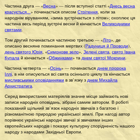
Частина друга — «
Весна
» — після вступної статті «
Днесь весна
красується...
» починається описом
Стрітення
, коли за
народнім віруванням, «зима зустрічається з літом»; охоплює ця
частина весь період зустрічі весни й кінчається
Великодними
святами
.
Том другий починається частиною третьою — «
Літо
», де
описано весняне поминання мертвих (
Радуниця й Проводи
),
день святого Юрія
, «
Симонове зело
»,
Зелені свята
,
свято Івана
Купала
й кінчається «
Обжинками
» та
днем святої Мокрини
.
Частина четверта — «
Осінь
» — починається
днем пророка
Іллі
, в нім описуються всі свята осіннього циклу та кінчається
мисливськими оповіданнями
в зв’язку з
днем Михайла
Архистратига
.
Серед використаних матеріялів значне місце займають нові
записи народніх оповідань, зібрані самим автором. В роботі
показаний щільний зв’язок народніх звичаїв з багатою і
різноманітною природою української землі. При нагоді автор
порівнює українські народні звичаї зі звичаями інших
європейських народів і показує культурну спорідненість нашого
народу з народами Західньої Европи.