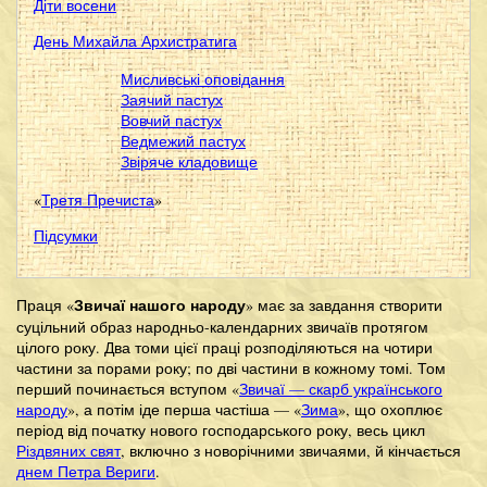
Діти восени
День Михайла Архистратига
Мисливські оповідання
Заячий пастух
Вовчий пастух
Ведмежий пастух
Звіряче кладовище
«
Третя Пречиста
»
Підсумки
Звичаї нашого народу
Праця «
» має за завдання створити
суцільний образ народньо-календарних звичаїв протягом
цілого року. Два томи цієї праці розподіляються на чотири
частини за порами року; по дві частини в кожному томі. Том
перший починається вступом «
Звичаї — скарб українського
народу
», а потім іде перша частіша — «
Зима
», що охоплює
період від початку нового господарського року, весь цикл
Різдвяних свят
, включно з новорічними звичаями, й кінчається
днем Петра Вериги
.