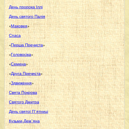
День пророка Іллі
День святого Палія
«
Маковея
»
Спаса
«
Перша Пречиста
»
«
Головосіка
»
«
Семена
»
«
Друга Пречиста
»
«
Здвиження
»
Свята Покрова
Святого Дмитра
День святої П’ятниці
Кузьми-Дем’яна