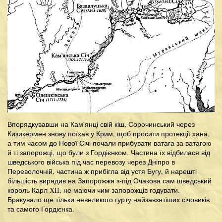
Впорядкувавши на Кам'янці свій кіш, Сорочинський через
Кизикермен знову поїхав у Крим, щоб просити протекції хана,
а тим часом до Нової Січі почали прибувати ватага за ватагою
й ті запорожці, що були з Гордієнком. Частина їх відбилася від
шведського війська під час перевозу через Дніпро в
Переволочній, частина ж прибігла від устя Бугу, й нарешті
більшість вирядив на Запорожжя з-під Очакова сам шведський
король Карл XII, не маючи чим запорожців годувати.
Бракувало ще тільки невеликого гурту найзавзятіших січовиків
та самого Гордієнка.