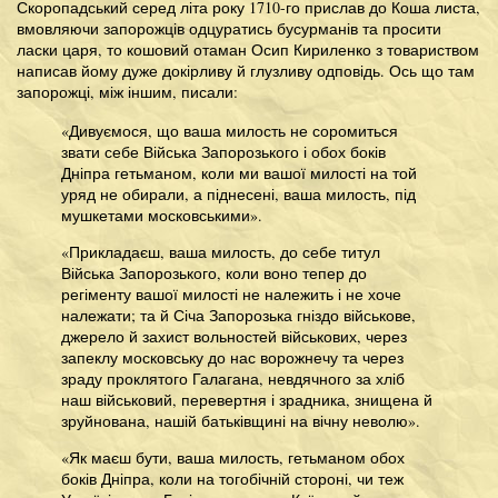
Скоропадський серед літа року 1710-го прислав до Коша листа,
вмовляючи запорожців одцуратись бусурманів та просити
ласки царя, то кошовий отаман Осип Кириленко з товариством
написав йому дуже докірливу й глузливу одповідь. Ось що там
запорожці, між іншим, писали:
«Дивуємося, що ваша милость не соромиться
звати себе Війська Запорозького і обох боків
Дніпра гетьманом, коли ми вашої милості на той
уряд не обирали, а піднесені, ваша милость, під
мушкетами московськими».
«Прикладаєш, ваша милость, до себе титул
Війська Запорозького, коли воно тепер до
регіменту вашої милості не належить і не хоче
належати; та й Січа Запорозька гніздо військове,
джерело й захист вольностей військових, через
запеклу московську до нас ворожнечу та через
зраду проклятого Галагана, невдячного за хліб
наш військовий, перевертня і зрадника, знищена й
зруйнована, нашій батьківщині на вічну неволю».
«Як маєш бути, ваша милость, гетьманом обох
боків Дніпра, коли на тогобічній стороні, чи теж