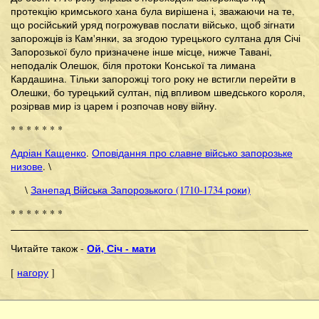
протекцію кримського хана була вирішена і, зважаючи на те,
що російський уряд погрожував послати військо, щоб зігнати
запорожців із Кам'янки, за згодою турецького султана для Січі
Запорозької було призначене інше місце, нижче Тавані,
неподалік Олешок, біля протоки Конської та лимана
Кардашина. Тільки запорожці того року не встигли перейти в
Олешки, бо турецький султан, під впливом шведського короля,
розірвав мир із царем і розпочав нову війну.
* * * * * * *
Адріан Кащенко
.
Оповідання про славне військо запорозьке
низове
. \
\
Занепад Війська Запорозького (1710-1734 роки)
* * * * * * *
Ой, Січ - мати
Читайте також -
[
нагору
]