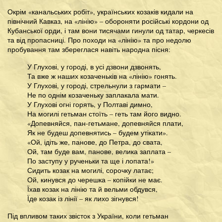
Окрім «канальських робіт», українських козаків кидали на
північний Кавказ, на «лінію» – обороняти російські кордони од
Кубанської орди, і там вони тисячами гинули од татар, черкесів
та від пропасниці. Про походи на «лінію» та про недолю
пробування там збереглася навіть народна пісня:
У Глухові, у городі, в усі дзвони дзвонять,
Та вже ж наших козаченьків на «лінію» гонять.
У Глухові, у городі, стрельнули з гармати –
Не по однім козаченьку заплакала мати.
У Глухові огні горять, у Полтаві димно,
На могилі гетьман стоїть – геть там його видно.
«Допевняйся, пан-гетьмане, допевняйся плати,
Як не будеш допевнятись – будем утікати».
«Ой, ідіть же, панове, до Петра, до свата,
Ой, там буде вам, панове, велика заплата –
По заступу у рученьки та ще і лопата!»
Сидить козак на могилі, сорочку латає;
Ой, кинувся до черешка – копійки не має.
Їхав козак на лінію та й вельми обдувся,
Їде козак із лінії – як лихо зігнувся!
Під впливом таких звісток з України, коли гетьман