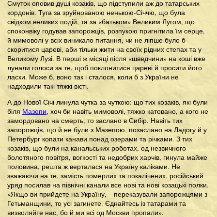
Смуток оповив душі козаків, що підступили аж до татарських
кордонів. Туга за зруйнованою ненькою-Січчю, що була
свідком великих подій, та за «батьком» Великим Лугом, що
споконвіку годував запорожців, розпукою пригнітила їм серце,
й мимоволі у всіх виникало питання, чи не ліпше було б
скоритися цареві, аби тільки жити на своїх рідних степах та у
Великому Лузі. В перші ж місяці після «шведчини» на коші вже
лунали голоси за те, щоб поклонитися цареві й просити його
ласки. Може б, воно так і сталося, коли б з України не
надходили такі тяжкі вісті.
А до Нової Січі линула чутка за чуткою: що тих козаків, які були
біля
Мазепи
, хоч би навіть мимоволі, тяжко катовано, а кого не
замордовано на смерть, то заслано в Сибір. Навіть тих
запорожців, що й не були з Мазепою, позаслано на Ладогу й у
Петербург копати канави понад озерами та річками. З тих
козаків, що були на канальських роботах, од незвичного
болотяного повітря, вогкості та недобрих харчів, гинула майже
половина, решта ж верталася на Україну каліками. Не
зважаючи на те, замість померлих та покалічених, російський
уряд посилав на північні канали все нові та нові козацькі полки.
«Якщо ви прийдете на Україну, – переказували запорожцями з
Гетьманщини, то усі загинете. Єднайтесь із татарами та
визволяйте нас, бо й ми всі од Москви пропали».