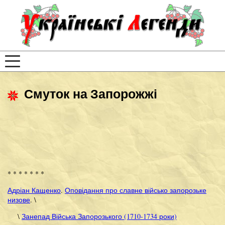
Смуток на Запорожжі
* * * * * * *
Адріан Кащенко
.
Оповідання про славне військо запорозьке
низове
. \
\
Занепад Війська Запорозького (1710-1734 роки)