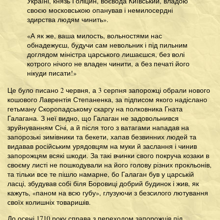
Україні, князь Голіцин, воєвода Київський, владою
своєю московською опанував і немилосердні
здирства людям чинить».
«А як же, ваша милость, вольностями нас
обнадежуєш, будучи сам невольник і під пильним
доглядом міністра царського лишаєшся, без волі
котрого нічого не владен чинити, а без печаті його
нікуди писати!»
Це було писано 2 червня, а 3 серпня запорожці обрали нового
кошового Лаврентія Степаненка, за підписом якого надіслано
гетьману Скоропадському скаргу на полковника Гната
Галагана. З неї видно, що Галаган не задовольнився
зруйнуванням Січі, а й після того з ватагами нападав на
запорозькі зимівники та бекети, хапав безвинних людей та
видавав російським урядовцям на муки й заслання і чинив
запорожцям всякі шкоди. За такі вчинки свого покруча козаки в
своєму листі не пошкодували на його голову різних прокльонів,
та тільки все те пішло намарне, бо Галаган був у царській
ласці, збудував собі біля Боровиці добрий будинок і жив, як
кажуть, «паном на всю губу», глузуючи з безсилого лютування
своїх колишніх товаришів.
До осені 1710 року справа з переходом запорожців під