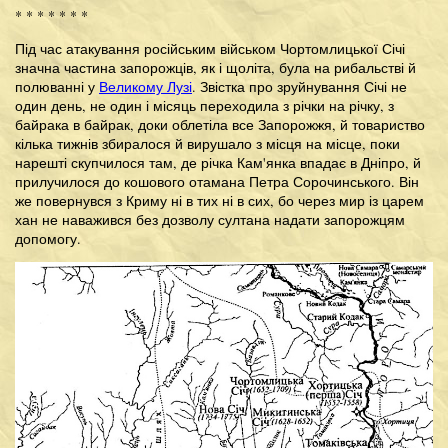
* * * * * * *
Під час атакування російським військом Чортомлицької Січі
значна частина запорожців, як і щоліта, була на рибальстві й
полюванні у
Великому Лузі
. Звістка про зруйнування Січі не
один день, не один і місяць переходила з річки на річку, з
байрака в байрак, доки облетіла все Запорожжя, й товариство
кілька тижнів збиралося й вирушало з місця на місце, поки
нарешті скупчилося там, де річка Кам'янка впадає в Дніпро, й
прилучилося до кошового отамана Петра Сорочинського. Він
же повернувся з Криму ні в тих ні в сих, бо через мир із царем
хан не наважився без дозволу султана надати запорожцям
допомогу.