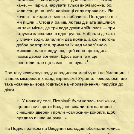
каже, — чари, а чарувати тільки вночі можна, бо,
коли сонце на небі, чарівниці силу втрачають. Як
хочеш, то ходім зо мною, побачиш». Погодився я, і
ми пішли... Отоді я бачив, як там дівчата зійшлися
на таке місце, де три води докупи зійшлися — три
струмки зливалися в одне русло. Набрали дівчата
у глечик води, запалили два поліна, а коли вогонь
добре розгорівся, тримали їх над череп’яною
мискою і лляли воду так, щоб вона проходила
поміж двома вогнями. Щось вони там ще
1
шепотіли, але що саме — не чув...»
Про таку «свячену» воду доводилося мені чути і на Уманщині, і
в інших місцевостях наддніпрянської України. Говорилося, що
така «свячена» вода годиться на «привернення» парубка до
дівки.
2
«...У нашому селі, Псярівці
були колись такі жінки,
що опівночі проти Введіння сідали голі на порозі
сінешних дверей і пряли «самосійні» коноплі, щоб
прядиво пішло на руку...»
На Поділлі ранком на Введіння молодиці обсипали колись
3