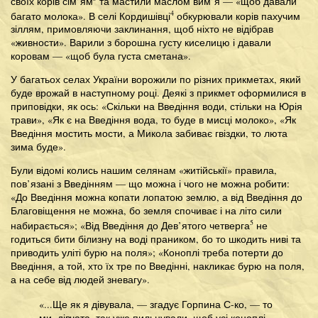
своїх корів сім’ям
та мастили маслом вим’я — «щоб давали
4
багато молока». В селі Кордишівці
обкурювали корів пахучим
зіллям, примовляючи заклинання, щоб ніхто не відібрав
«живности». Варили з борошна густу киселицю і давали
коровам — «щоб була густа сметана».
У багатьох селах України ворожили по різних прикметах, який
буде врожай в наступному році. Деякі з прикмет оформилися в
приповідки, як ось: «Скільки на Введіння води, стільки на Юрія
трави», «Як є на Введіння вода, то буде в мисці молоко», «Як
Введіння мостить мости, а Микола забиває гвіздки, то люта
зима буде».
Були відомі колись нашим селянам «житійськії» правила,
пов’язані з Введінням — що можна і чого не можна робити:
«До Введіння можна копати лопатою землю, а від Введіння до
Благовіщення не можна, бо земля спочиває і на літо сили
5
набирається»; «Від Введіння до Дев’ятого четверга
не
годиться бити білизну на воді праником, бо то шкодить ниві та
приводить уліті бурю на поля»; «Коноплі треба потерти до
Введіння, а той, хто їх тре по Введінні, накликає бурю на поля,
а на себе від людей зневагу».
«...Ще як я дівувала, — згадує Горпина С-ко, — то
ми, дівчата, так уже пильнували, щоб усі коноплі