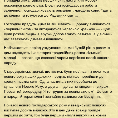
Прийшла зима. Випав перший сніг, наступили морози і
покрилися кригою ріки. В селі всі господарські роботи
закінчено. Господарі ховають реманент, лагодять сани, їздять
до млина та готуються до Різдвяних свят...
Господині прядуть. Дівчата вишивають і щоранку вмиваються
«першим снігом» та витираються червоною крайкою — «щоб
були рожеві лиця». Парубки допомагають батькам, а у вільний
час заважають дівчатам вишивати.
Наближається період угадування на майбутній рік, а разом із
цим надходить і час старих традиційних розваг сільської
молоді — розваг, що сповнені чаром первісної поезії нашого
народу.
Староукраїнські звичаї, що колись були пов’язані з початком
нового року наших далеких предків, пізніше перейшли до
християнських свят. Одна частина з них перейшла до
сучасного Нового Року, а друга — до свята введення в храм
Пресвятої Богородиці (4-го грудня за новим стилем). Це свято
в народній термінології звичайно називається Введіння.
Початок нового господарського року у введінських повір’ях
виступає досить виразно. Хто в цей день вранці прийде
першим до хати, той буде першим «полазником» на новий