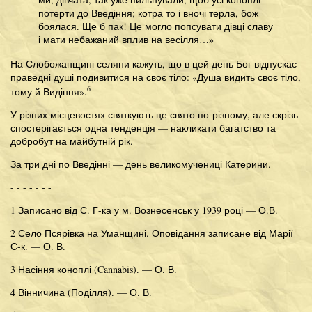
потерти до Введіння; котра то і вночі терла, бож
боялася. Ще б пак! Це могло попсувати дівці славу
і мати небажаний вплив на весілля…»
На Слобожанщині селяни кажуть, що в цей день Бог відпускає
праведні душі подивитися на своє тіло: «Душа видить своє тіло,
6
тому й Видіння».
У різних місцевостях святкують це свято по-різному, але скрізь
спостерігається одна тенденція — накликати багатство та
добробут на майбутній рік.
За три дні по Введінні — день великомучениці Катерини.
- - - - - - -
1 Записано від С. Г-ка у м. Вознесенськ у 1939 році — О.В.
2 Село Псярівка на Уманщині. Оповідання записане від Марії
С-к. — О. В.
3 Насіння коноплі (Cannabis). — О. В.
4 Вінничина (Поділля). — О. В.