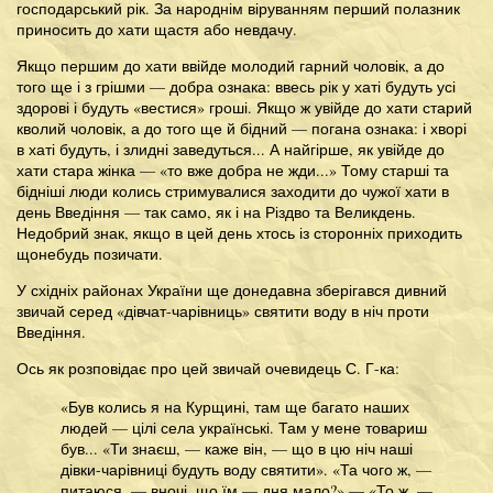
господарський рік. За народнім віруванням перший полазник
приносить до хати щастя або невдачу.
Якщо першим до хати ввійде молодий гарний чоловік, а до
того ще і з грішми — добра ознака: ввесь рік у хаті будуть усі
здорові і будуть «вестися» гроші. Якщо ж увійде до хати старий
кволий чоловік, а до того ще й бідний — погана ознака: і хворі
в хаті будуть, і злидні заведуться... А найгірше, як увійде до
хати стара жінка — «то вже добра не жди...» Тому старші та
бідніші люди колись стримувалися заходити до чужої хати в
день Введіння — так само, як і на Різдво та Великдень.
Недобрий знак, якщо в цей день хтось із сторонніх приходить
щонебудь позичати.
У східніх районах України ще донедавна зберігався дивний
звичай серед «дівчат-чарівниць» святити воду в ніч проти
Введіння.
Ось як розповідає про цей звичай очевидець С. Г-ка:
«Був колись я на Курщині, там ще багато наших
людей — цілі села українські. Там у мене товариш
був... «Ти знаєш, — каже він, — що в цю ніч наші
дівки-чарівниці будуть воду святити». «Та чого ж, —
питаюся, — вночі, що їм — дня мало?» — «То ж, —