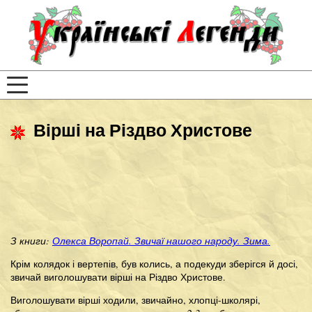
Вірші на Різдво Христове
З книги:
Олекса Воропай. Звичаї нашого народу. Зима.
Крім колядок і вертепів, був колись, а подекуди зберігся й досі,
звичай виголошувати вірші на Різдво Христове.
Виголошувати вірші ходили, звичайно, хлопці-школярі,