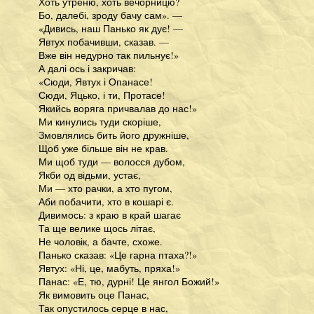
Хоть утреню, хоть вечорницю?
Бо, далебі, зроду бачу сам». —
«Дивись, наш Панько як дує! —
Явтух побачивши, сказав. —
Вже він недурно так пильнує!»
А далі ось і закричав:
«Сюди, Явтух і Опанасе!
Сюди, Яцько, і ти, Протасе!
Якийсь воряга причвалав до нас!»
Ми кинулись туди скоріше,
Змовлялись бить його дружніше,
Щоб уже більше він не крав.
Ми щоб туди — волосся дубом,
Якби од відьми, устає,
Ми — хто рачки, а хто пугом,
Аби побачити, хто в кошарі є.
Дивимось: з краю в край шагає
Та ще велике щось літає,
Не чоловік, а бачте, схоже.
Панько сказав: «Це гарна птаха?!»
Явтух: «Ні, це, мабуть, пряха!»
Панас: «Е, тю, дурні! Це янгол Божий!»
Як вимовить оце Панас,
Так опустилось серце в нас,