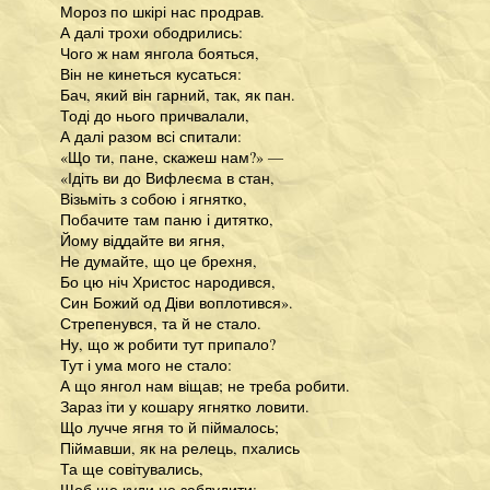
Мороз по шкірі нас продрав.
А далі трохи ободрились:
Чого ж нам янгола бояться,
Він не кинеться кусаться:
Бач, який він гарний, так, як пан.
Тоді до нього причвалали,
А далі разом всі спитали:
«Що ти, пане, скажеш нам?» —
«Ідіть ви до Вифлеєма в стан,
Візьміть з собою і ягнятко,
Побачите там паню і дитятко,
Йому віддайте ви ягня,
Не думайте, що це брехня,
Бо цю ніч Христос народився,
Син Божий од Діви воплотився».
Стрепенувся, та й не стало.
Ну, що ж робити тут припало?
Тут і ума мого не стало:
А що янгол нам віщав; не треба робити.
Зараз іти у кошару ягнятко ловити.
Що лучче ягня то й піймалось;
Піймавши, як на релець, пхались
Та ще совітувались,
Щоб ще куди не заблудити: