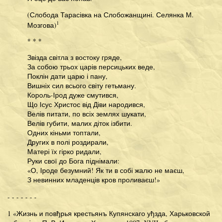
(Слобода Тарасівка на Слобожанщині. Селянка М.
1
Мозгова)
* * *
Звізда світла з востоку гряде,
За собою трьох царів персицьких веде,
Поклін дати царю і пану,
Вишніх сил всього світу гетьману.
Король-Ірод дуже смутився,
Що Ісус Христос від Діви народився,
Велів питати, по всіх землях шукати,
Велів губити, малих діток ізбити.
Одних кіньми топтали,
Других в полі роздирали,
Матері їх гірко ридали,
Руки свої до Бога піднімали:
«О, Іроде безумний! Як ти в собі жалю не маєш,
З невинних младенців кров проливаєш!»
- - - - - - -
1 «Жизнь и повђрья крестьянъ Купянскаго уђзда, Харьковской