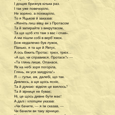
І дощик бризнув кілька раз.
І так уже повечоріло,
Не зоряно, а похмаріло,
То я Яцькові й заказав:
«Женіть лиш вівці ви з Протасом
Та й запирайте з викрутасом,
Та ще щоб хто там з вас і спав».
А ми пішли собі в верб’яжок,
Бож недалечко був лужок,
Панько, я та ще й Явтух,
А ось біжить Протас: трюх, трюх...
«А що, чи справився, Протасе?» —
«Та глянь лише, Опанасе,
Як на небі зоря погоріла,
Глянь, як уся заядріла!»
Я — гульк, аж, далебі, що так.
Дивлюсь, а ще щось ясніє,
Та й думаю: відкіля це взялось?
Та й зірниця не буває;
Ні, це щось дивне бути має!
А далі і хлопцям указав:
«Чи бачите, — я їм сказав, —
Чи бачили ви таку зірницю.