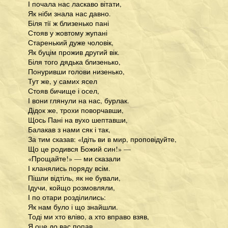
І почала нас ласкаво вітати,
Як ніби знала нас давно.
Біля тії ж близенько пані
Стояв у жовтому жупані
Старенький дуже чоловік,
Як буцім прожив другий вік.
Біля того дядька близенько,
Понуривши голови низенько,
Тут же, у самих ясел
Стояв бичище і осел,
І вони глянули на нас, бурлак.
Дідок же, трохи поворчавши,
Щось Пані на вухо шептавши,
Балакав з нами сяк і так,
За тим сказав: «Ідіть ви в мир, проповідуйте,
Що це родився Божий син!» —
«Прощайте!» — ми сказали
І кланялись поряду всім.
Пішли відтіль, як не бували,
Ідучи, койщо розмовляли,
І по отари розділились:
Як нам було і що знайшли.
Тоді ми хто вліво, а хто вправо взяв,
Я оце до вас попав.