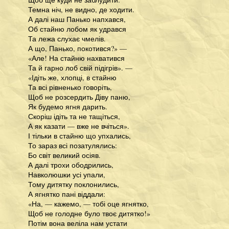
Темна ніч, не видно, де ходити.
А далі наш Панько напхався,
Об стайню лобом як удрався
Та лежа слухає чмелів.
А що, Панько, покотився?» —
«Але! На стайню нахватився
Та й гарно лоб свій підігрів». —
«Ідіть же, хлопці, в стайню
Та всі рівненько говоріть,
Щоб не розсердить Діву паню,
Як будемо ягня дарить.
Скоріш ідіть та не тащіться,
А як казати — вже не вчіться».
І тільки в стайню що упхались,
То зараз всі позатулялись:
Бо світ великий осіяв.
А далі трохи ободрились,
Навколюшки усі упали,
Тому дитятку поклонились,
А ягнятко пані віддали:
«На, — кажемо, — тобі оце ягнятко,
Щоб не голодне було твоє дитятко!»
Потім вона веліла нам устати