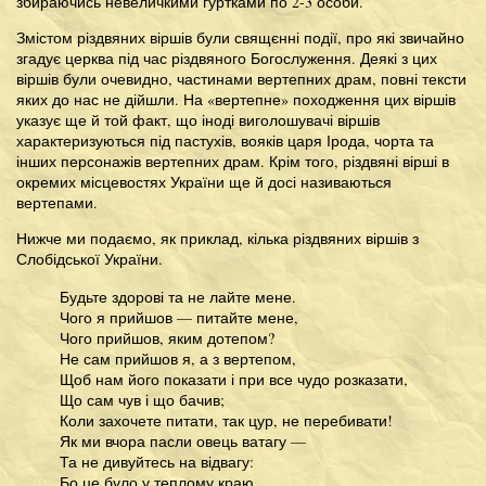
збираючись невеличкими гуртками по 2-3 особи.
Змістом різдвяних віршів були свящєнні події, про які звичайно
згадує церква під час різдвяного Богослуження. Деякі з цих
віршів були очевидно, частинами вертепних драм, повні тексти
яких до нас не дійшли. На «вертепне» походження цих віршів
указує ще й той факт, що іноді виголошувачі віршів
характеризуються під пастухів, вояків царя Ірода, чорта та
інших персонажів вертепних драм. Крім того, різдвяні вірші в
окремих місцевостях України ще й досі називаються
вертепами.
Нижче ми подаємо, як приклад, кілька різдвяних віршів з
Слобідської України.
Будьте здорові та не лайте мене.
Чого я прийшов — питайте мене,
Чого прийшов, яким дотепом?
Не сам прийшов я, а з вертепом,
Щоб нам його показати і при все чудо розказати,
Що сам чув і що бачив;
Коли захочете питати, так цур, не перебивати!
Як ми вчора пасли овець ватагу —
Та не дивуйтесь на відвагу:
Бо це було у теплому краю.