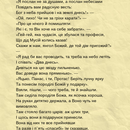
«Я послан не за душами, а послан небесами
Повідать вам радісную весть:
Бог з неба прийшов і на землі днесь!» —
«Ой, лихо! Чи не за гріхи карати?» —
«Про це нічого й помишляти:
Які і є, то Він хоче на себе забрати». —
«Гей-гей, яка чудасія, це збулася та професія,
Що дід Мусій колись казав!
Скажи ж нам, янгол Божий, де той дім пригожий?»
—
«Я рад би вас проводить, та треба на небо летіть
І співать: «Діва днесь».
Дивіться на цю звізду пильненько,
Вас доведе вона пряменько». —
«Яцько, Панас, і ти, Протас! Беріть луччу ярку
Та понесім породілі Божій у подарку».
Взяли, пішли, — чого треба, те й знайшли.
Там сиділа породіля Божа, як ясочка хороша,
На руках дитятко держала, а Воно чуть не
вимовляло.
Там стояло багато царів: аж цілих три,
І щось вони в подарунок принесли.
Вона від них те все прийнявши
Та разів і п’ять «спасибі» їм сказавши,