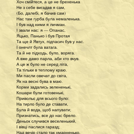
Хоч смійтеся, а це не брехенька
Не з себе вигадав я сам,
(Бо, далебі, я бачив сам)
Нас там гурба була немаленька.
І був над ними я личман.
І звали нас: я — Опанас,
Яцько, Панько і був Протая
Та ще й Явтух, підпасич був у нас.
І онечлт була ватага.
Та й не підходь, було, воряга.
А вже дамо парла, аби хто вчув.
А це ж було не серед літа,
Та тільки в теплому краю.
Ми пасли овечат до світа,
Як на весні бува в маю.
Корми задались зелененькі,
Кошари були готовенькі,
Привольє для всього було:
На тирло було де ставати,
Була й вода, щоб напувати;
Признатись, все до нас брело.
Деньок случився веселенький,
І вівці паслися гаразд;
Над вечір стало так хмарненько,