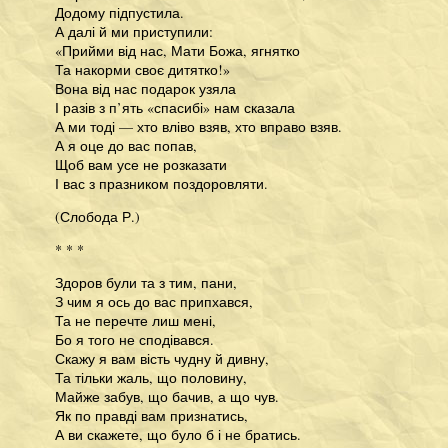
Додому підпустила.
А далі й ми приступили:
«Прийми від нас, Мати Божа, ягнятко
Та накорми своє дитятко!»
Вона від нас подарок узяла
І разів з п’ять «спасибі» нам сказала
А ми тоді — хто вліво взяв, хто вправо взяв.
А я оце до вас попав,
Щоб вам усе не розказати
І вас з празником поздоровляти.
(Слобода Р.)
* * *
Здоров були та з тим, пани,
З чим я ось до вас припхався,
Та не перечте лиш мені,
Бо я того не сподівався.
Скажу я вам вість чудну й дивну,
Та тільки жаль, що половину,
Майже забув, що бачив, а що чув.
Як по правді вам признатись,
А ви скажете, що було б і не братись.