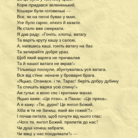
Корм придався зелененький,
Кошари були готовенькі —
Все, як на песні буває у маю,
Усе було гарно, нічого й казати.
Як стало вже смеркати,
Я дав раду: «Гоніть, хлопці, ватагу
Та варіть круту кашу з салом,
А, наївшись каші, гоніть ватагу на баз
Та запирайте добре ураз,
Щоб який варяга не причвалав
Та й нашої ватаги не вкрав!»
ТІлькищо поснули, збунтувалась уся ватага,
Вся від стіни: неначе у броварні брага.
«Яцько, Опанасе, і ти, Тарас! беріть добру дубину
Та спишіть варязі усю спину!»
Аж гульк: а воно сяє і крилами махає.
Яцько каже: «Це птах», а Панас: «Це пряха».
А я кажу: «Тю, дурні! Це янгол Божий,
Хіба ж ти не бачиш, який він гожий?!»
І почав питати, щоб почути від нього глас:
«Чого ти, янгол Божий, прилетів до нас?
Чи душі хочеш забрати,
Чи вівці у нас пооднімати?» —