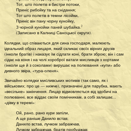
Тот, што полетів в бистри потоки,
Приніс рибойку та на снідання;
Тот што полетів в темни лісойки,
Приніс він пану чорну кунойку,
2
З чорной кунойки паней шубайка.
(Записано в Калниці Саноцької округи).
Колядки, що співаються для сина господаря, малюють
ідеальний образ лицаря, який скликає своїх вірних друзів
(інколи братів) і наказує їм сідлати коні, брати зброю; він і сам
сідає на коня і на чолі хороброї ватаги мисливців з хортами
(інколи ще й з соколами) вирушає на полювання «купи» або
дивного звіра, «тура-оленя».
Звичайно колядки мисливських мотивів (так само, як і
військових; про це — нижче), призначені для парубка, мають
«весільне» закінчення. Лицар відмовляється від здобичі на
полюванні, все віддає своїм помічникам, а собі залишає...
«дівку в теремі»:
Ой, рано, рано кури запіли,
А ще раніше Данило встав;
Данило встав, лучком забражчав,
Лучком забражчав, братів пробуджав: