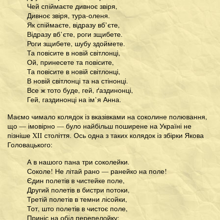
Чей спіймаєте дивноє звіря,
Дивноє звіря, тура-оленя.
Як спіймаєте, відразу вб’єте,
Відразу вб’єте, роги зщибете.
Роги зщибете, шубу здоймете.
Та повісите в новій світлонці,
Ой, принесете та повісите,
Та повісите в новій світлонці,
В новій світлонці та на стінонці.
Все ж тото буде, гей, ґаздинонці,
Гей, газдинонці на ім’я Анна.
Маємо чимало колядок із вказівками на соколине полювання,
що — імовірно — було найбільш поширене на Україні не
пізніше XII століття. Ось одна з таких колядок із збірки Якова
Головацького:
А в нашого пана три соколейки.
Соколе! Не літай рано — ранейко на поле!
Єдин полетів в чистейке поле,
Другий полетів в бистри потоки,
Третій полетів в темни лісойки,
Тот, што полетів в чистоє поле,
Приніс на обід перепелойку;