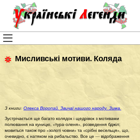
Мисливські мотиви. Коляда
З книги:
Олекса Воропай. Звичаї нашого народу. Зима.
Зустрічається ще багато колядок і щедрівок з мотивами
полювання на куницю, «тура-оленя», розведення бджіл;
мовиться також про «золоті човни» та «срібні весельця», що,
очевидно, є натяком на рибальство. Все це — відображення