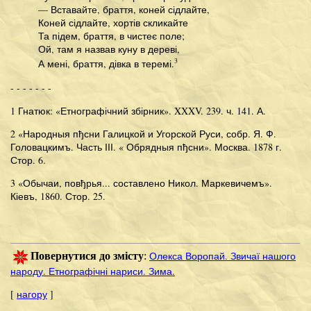
— Вставайте, браття, коней сідлайте,
Коней сідлайте, хортів скликайте
Та підем, браття, в чистеє поле;
Ой, там я назвав куну в дереві,
3
А мені, браття, дівка в теремі.
- - - - - - -
1 Гнатюк: «Етнографічний збірник». XXXV. 239. ч. 141. А.
2 «Народныя пђсни Галицкой и Угорской Руси, собр. Я. Ф.
Головацкимъ. Часть ІІІ. « Обрядныя пђсни». Москва. 1878 г.
Стор. 6.
3 «Обычаи, повђрья... составлено Никол. Маркевичемъ».
Кіевъ, 1860. Стор. 25.
Олекса Воропай. Звичаї нашого
Повернутися до змісту
:
народу. Етнографічні нариси. Зима.
[
нагору
]