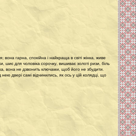
 вона гарна, спокійна і найкраща в світі жінка, живе
ки, шиє для чоловіка сорочку, вишиває золоті ризи, біль
іка, вона не дзвонить ключами, щоб його не збудити.
нею двері самі відчинились, як ось у цій колядці, що