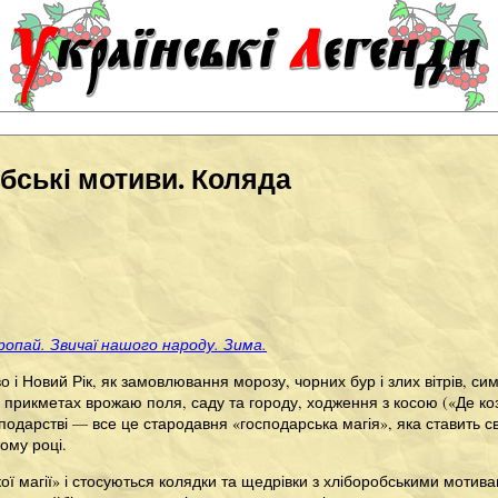
бські мотиви. Коляда
опай. Звичаї нашого народу. Зима.
во і Новий Рік, як замовлювання морозу, чорних бур і злих вітрів, 
 прикметах врожаю поля, саду та городу, ходження з косою («Де коз
подарстві — все це стародавня «господарська магія», яка ставить 
ому році.
кої магії» і стосуються колядки та щедрівки з хліборобськими мотива