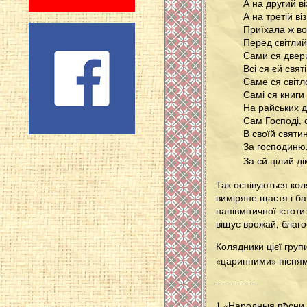
А на другий в
А на третій ві
Приїхала ж во
Перед світлий
Сами ся двери
Всі ся єй свят
Саме ся світл
Самі ся книги
На райських д
Сам Господі, 
В своїй святи
За господиню,
За єй цілий ді
Так оспівуються кол
виміряне щастя і ба
напівмітичної істот
віщує врожай, благо
Колядники цієї груп
«царинними» пісня
- - - - - - -
1 «Народныя пђсни 