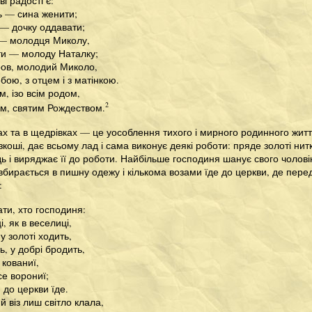
ві радості є:
ь — сина женити;
 — дочку оддавати;
— молодця Миколу,
ти — молоду Наталку;
ров, молодий Миколо,
бою, з отцем і з матінкою.
м, ізо всім родом,
2
ом, святим Рождеством.
х та в щедрівках — це уособлення тихого і мирного родинного життя;
зкоші, дає всьому лад і сама виконує деякі роботи: пряде золоті нит
дь і виряджає її до роботи. Найбільше господиня шанує свого чолов
бирається в пишну одежу і кількома возами їде до церкви, де перед 
:
ати, хто господиня:
і, як в веселиці,
у золоті ходить,
ь, у добрі бродить,
 кованиї,
се ворониї;
 до церкви їде.
й віз лиш світло клала,