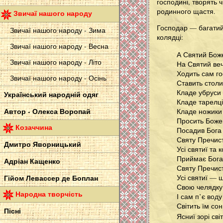
господині, творять 
родинного щастя.
Звичаї нашого народу
Господар — багатий
Звичаї нашого народу - Зима
колядці:
Звичаї нашого народу - Весна
А Святий Бож
Звичаї нашого народу - Літо
На Святий веч
Ходить сам го
Звичаї нашого народу - Осінь
Ставить столи
Кладе убруси 
Український народній одяг
Кладе тарелці
Автор - Олекса Воропай
Кладе ножики 
Просить Боже
Козаччина
Посадив Бога
Святу Пречист
Дмитро Яворницький
Усі святиї та к
Приймає Бога
Адріан Кащенко
Святу Пречис
Усі святиї — 
Гійом Левассер де Боплан
Свою челядку
Народна творчість
І сам п’є воду
Світить їм сон
Пісні
Ясниї зорі сві