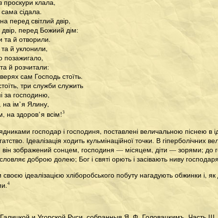
із проскури клала,
з сама сідала.
на перед світлий двір,
 двір, перед Божиий дім:
 та й отворили.
і та й уклонили,
о позажигало,
 та й розчитали:
верях сам Господь стоїть.
стоїть, три служби служить
ні за господиню,
 на ім’я Ялину,
3
м, на здоров’я всім!
ядниками господар і господиня, поставлені величальною піснею в і
гатство. Ідеалізація ходить кульмінаційної точки. В гіперболічних 
и: він зображений сонцем, господиня — місяцем, діти — зорями; до 
словляє доброю долею; Бог і святі орють і засівають ниву господар
и своєю ідеалізацією хліборобського побуту нагадують обжинки і, як
4
ми.
Галицкой и Угорской Руси, собранныя Я. Ф. Головацкимъ. Часть Ш.