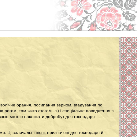
символічне орання, посипання зерном, вгадування по
а рогом, там жито стогом...») і спеціяльне поводження з
своєю метою накликати добробут для господаря-
ми. Ці величальні пісні, призначені для господаря й