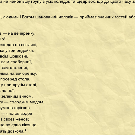
чи не найбільшу групу з усіх колядок та щедрівок, що до цього часу
, людьми і Богом шанований чоловік — приймає значних гостей або 
е — на вечерейку,
ір!
сподар по світлиці,
ки у три рядойки,
всім шовковиї,
 всім среберниї,
всім сталениї,
нька на вечорейку.
 посеред стола,
у при другім столі,
оло неї;
 зеленим вином,
ту — солодким медом,
шумнов горівков,
 — чистов водов
 з своєв женов;
це во єдно віконце,
1
тять довкола.