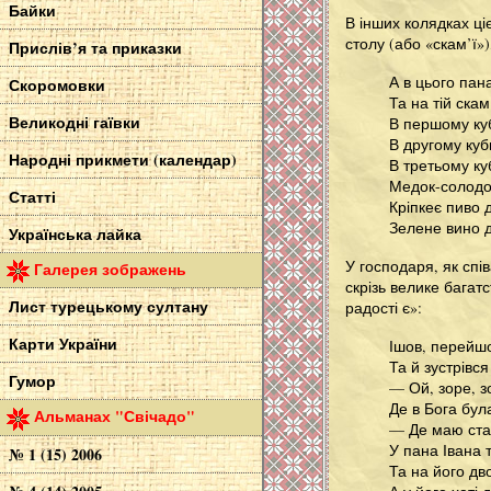
Байки
В інших колядках ці
столу (або «скам’ї»
Прислів’я та приказки
А в цього пан
Скоромовки
Та на тій скам
Великодні гаївки
В першому ку
В другому куб
Народні прикмети (календар)
В третьому ку
Медок-солодок
Статті
Кріпкеє пиво д
Зелене вино д
Українська лайка
У господаря, як спі
Галерея зображень
скрізь велике багатс
Лист турецькому султану
радості є»:
Карти України
Ішов, перейшо
Та й зустрівс
Гумор
— Ой, зоре, з
Де в Бога бул
Альманах "Свічадо"
— Де маю стат
У пана Івана т
№ 1 (15) 2006
Та на його дво