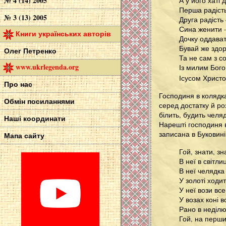
№ 4 (14) 2005
А у його хаті д
Перша радіст
№ 3 (13) 2005
Друга радість
Сина женити 
Книги українських авторів
Дочку оддава
Бувай же здо
Олег Петренко
Та не сам з со
www.ukrlegenda.org
Із милим Бого
Ісусом Христ
Про нас
Господиня в колядка
Обмін посиланнями
серед достатку й ро
білить, будить челя
Наші координати
Нарешті господиня в
записана в Буковині
Мапа сайту
Гой, знати, зн
В неї в світлиц
В неї челядка 
У золоті ходит
У неї вози все
У возах коні в
Рано в неділю
Гой, на перши