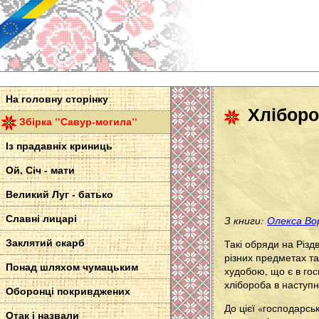
На головну сторінку
Хліборо
Збірка "Савур-могила"
Із прадавніх криниць
Ой, Січ - мати
Великий Луг - батько
Славні лицарі
З книги:
Олекса Вор
Заклятий скарб
Такі обряди на Різд
різних предметах та
Понад шляхом чумацьким
худобою, що є в гос
хлібороба в наступн
Оборонці покривджених
До цієї «господарсь
Отак і назвали