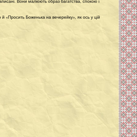
 записані. Вони малюють образ багатства, спокою і
й «Просить Боженька на вечерейку», як ось у цій