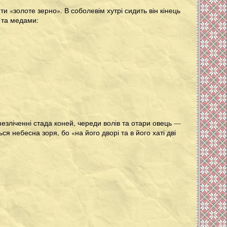
ти «золоте зерно». В соболевім хутрі сидить він кінець
 та медами:
 незліченні стада коней, череди волів та отари овець —
ся небесна зоря, бо «на його дворі та в його хаті дві