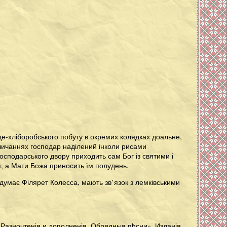
де-хліборобського побуту в окремих колядках доальне,
величаннях господар наділений інколи рисами
господарського двору приходить сам Бог із святими і
я, а Мати Божа приносить їм полудень.
 думає Філярет Колесса, мають зв’язок з лемківськими
 Разночтенія и дополненія. Обрядныя пђсни». Изданія