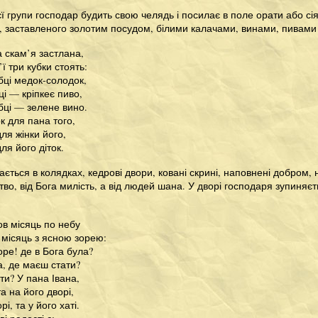
єї групи господар будить свою челядь і посилає в поле орати або сія
), заставленого золотим посудом, білими калачами, винами, пивами
а скам’я застлана,
’ї три кубки стоять:
бці медок-солодок,
ці — кріпкеє пиво,
бці — зелене вино.
 для пана того,
ля жінки його,
ля його діток.
вається в колядках, кедрові двори, ковані скрині, наповнені добром,
тво, від Бога милість, а від людей шана. У дворі господаря зупиняєть
в місяць по небу
я місяць з ясною зорею:
оре! де в Бога була?
а, де маєш стати?
и? У пана Івана,
а на його дворі,
рі, та у його хаті.