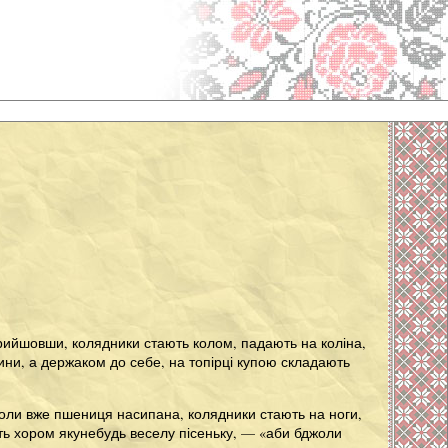
. Прийшовши, колядники стають колом, падають на коліна,
ини, а держаком до себе, на топірці купою складають
 Коли вже пшениця насипана, колядники стають на ноги,
ають хором якунебудь веселу пісеньку, — «аби бджоли