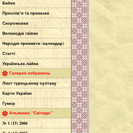
Байки
Прислів’я та приказки
Скоромовки
Великодні гаївки
Народні прикмети (календар)
Статті
Українська лайка
Галерея зображень
Лист турецькому султану
Карти України
Гумор
Альманах "Свічадо"
№ 1 (15) 2006