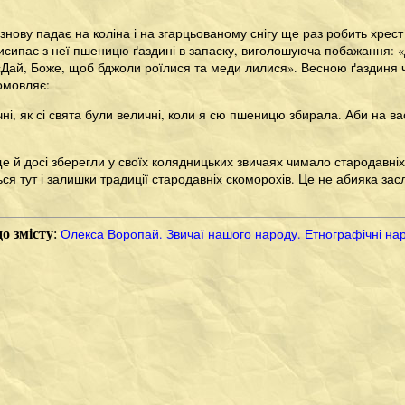
 знову падає на коліна і на згарцьованому снігу ще раз робить хрест
исипає з неї пшеницю ґаздині в запаску, виголошуюча побажання: «Д
«Дай, Боже, щоб бджоли роїлися та меди лилися». Весною ґаздиня ч
омовляє:
ні, як сі свята були величні, коли я сю пшеницю збирала. Аби на вас 
е й досі зберегли у своїх колядницьких звичаях чимало стародавніх
ься тут і залишки традиції стародавніх скоморохів. Це не абияка зас
Олекса Воропай. Звичаї нашого народу. Етнографічні на
о змісту
: