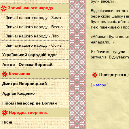
були веселі».
Звичаї нашого народу
Відспівавши, ватага
бере скою шапку і в
Звичаї нашого народу - Зима
були величні» або: 
Звичаї нашого народу - Весна
тією пшеницею і пр
Звичаї нашого народу - Літо
«Абисьте були велич
нападало...»
Звичаї нашого народу - Осінь
Як бачимо, гуцули щ
Український народній одяг
ритуалів. Відчувают
Автор - Олекса Воропай
Козаччина
Повернутися д
Дмитро Яворницький
[
нагору
]
Адріан Кащенко
Гійом Левассер де Боплан
Народна творчість
Пісні