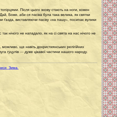
 топірцями. Після цього знову стають на ноги, кожен
ай, Боже, аби ся пасіка була така велика, як святки
и ґазда, виставляючи пасіку «на пашу», посипає вулики
так нічого не нападало, як на сі свята на нас нічого не
, можливо, ще навіть дохристиянських релігійних
луга гуцулів — дуже цікавої частини нашого народу.
риси. Зима.