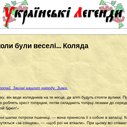
ли були веселі... Коляда
опай. Звичаї нашого народу. Зима.
ку, він веде колядників на те місце, де вліті будуть стояти вулики
ю роблять хрест топірцем, потім складають топірці лезами до серед
рій бджіл!»
хні шапки потрохи пшениці, — вона принесла її з собою в запасці.
крутяться «за сонцем», — «щоб рої не втікали». При цьому всі спів