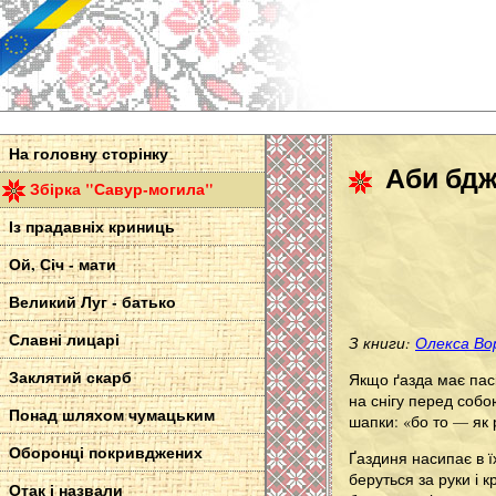
На головну сторінку
Аби бджо
Збірка "Савур-могила"
Із прадавніх криниць
Ой, Січ - мати
Великий Луг - батько
Славні лицарі
З книги:
Олекса Вор
Заклятий скарб
Якщо ґазда має пасі
на снігу перед собо
Понад шляхом чумацьким
шапки: «бо то — як 
Оборонці покривджених
Ґаздиня насипає в ї
беруться за руки і 
Отак і назвали