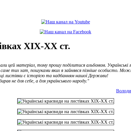
івках XIX-XX ст.
тали цей матеріал, тому прошу поділитися альбомом. Українські 
ак, саме тих хат, пошуками яких я зайнявся пізніше особисто. М
о ці листівки є історією та надбанням нашої Держави!
ав не для себе, а для українського народу."
Володи