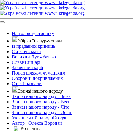
На головну сторінку
Збірка "Савур-могила"
Із прадавніх криниць
Ой, Січ - мати
Великий Луг - батько
Славні лицарі
Заклятий скарб
Понад шляхом чумацьким
Оборонці покривджених
Отак і назвали
Звичаї нашого народу
Звичаї нашого народу - Зима
Звичаї нашого народу - Весна
Звичаї нашого народу - Літо
Звичаї нашого народу - Осінь
Український народній одяг
Автор - Олекса Воропай
Козаччина