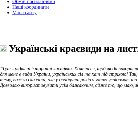
Обмін посиланнями
Наші координати
Мапа сайту
Українські краєвиди на лист
"Тут - рідкісні історичні листівки. Хочеться, щоб люди викорис
для мене є види України, українських сіл та хат під стріхою! Т
тему, важко сказати, але у двадцять років я чітко усвідомив, щ
Дозволяю використовувати усім бажаючим, адже те, що маю, збир