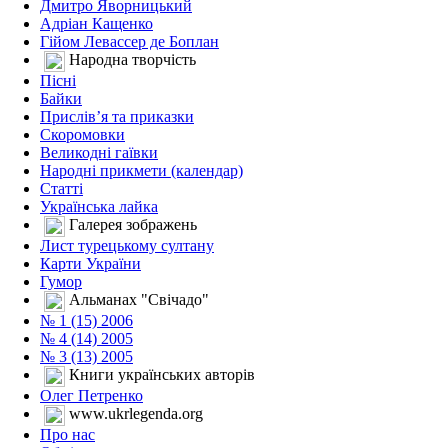
Дмитро Яворницький
Адріан Кащенко
Гійом Левассер де Боплан
Народна творчість
Пісні
Байки
Прислів’я та приказки
Скоромовки
Великодні гаївки
Народні прикмети (календар)
Статті
Українська лайка
Галерея зображень
Лист турецькому султану
Карти України
Гумор
Альманах "Свічадо"
№ 1 (15) 2006
№ 4 (14) 2005
№ 3 (13) 2005
Книги українських авторів
Олег Петренко
www.ukrlegenda.org
Про нас