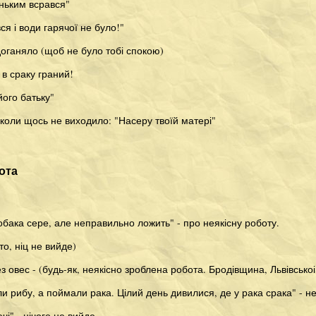
ньким всрався"
ся і води гарячої не було!"
доганяло (щоб не було тобі спокою)
 в сраку граний!
його батьку"
, коли щось не виходило: "Насеру твоїй матері"
ота
бака сере, але неправильно ложить" - про неякісну роботу.
то, ніц не вийде)
з овес - (будь-як, неякісно зроблена робота. Бродівщина, Львівськоі
и рибу, а поймали рака. Цілий день дивилися, де у рака срака" - 
чі" - нічого не вийде