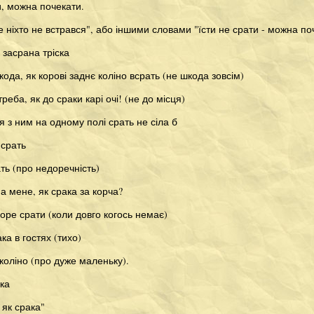
ти, можна почекати.
е ніхто не встрався", або іншими словами "їсти не срати - можна по
о засрана тріска
кода, як корові заднє коліно всрать (не шкода зовсім)
треба, як до сраки карі очі! (не до місця)
 я з ним на одному полі срать не сіла б
 срать
ть (про недоречність)
 мене, як срака за корча?
море срати (коли довго когось немає)
ка в гостях (тихо)
коліно (про дуже маленьку).
ака
 як срака"