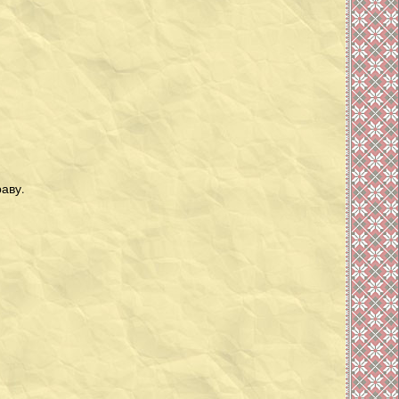
раву.