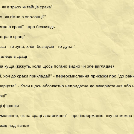
 як в трьох китайців срака"
я, як гімно в ополонці?"
вка в сраці" - про безвихідь.
егра в сраці"
а - то зупа, хлоп без вусів - то дупа."
палець в сраці
-за куща (кажуть, коли щось погано видно чи зле виглядає)
, хоч до сраки прикладай" - переосмислення приказки про "до ран
верцята" - Коли щось абсолютно непридатне до використання або не
рці"
ці фіранки
умовиння, як на сраці ластовиння" - про інформацію, яку не можна
 жuд над гiвном