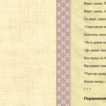
Вари, срако, 
Вари, срако, о
Ти вари, срак
"Сери-мели-їж
Колотить гімно
"Як із сраки с
"До сраки так
Без праці не б
Від важкої пра
"Руки за сраку
Кишки висру, 
* * *
Порівнянн