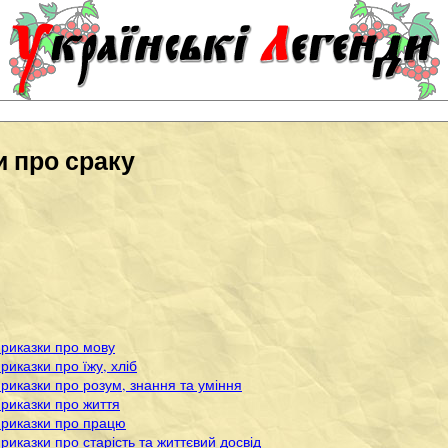
 про сраку
приказки про мову
риказки про їжу, хліб
приказки про розум, знання та уміння
приказки про життя
приказки про працю
приказки про старість та життєвий досвід