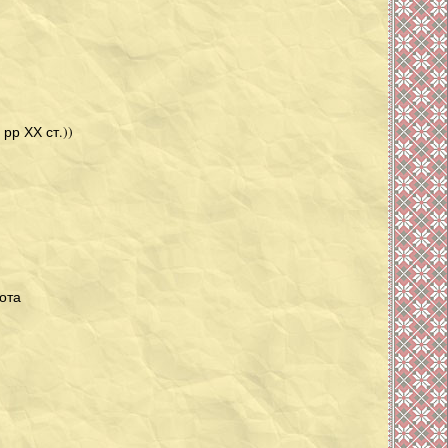
рр ХХ ст.))
бота