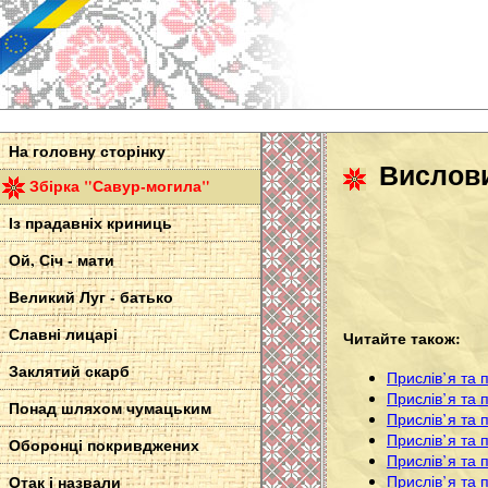
На головну сторінку
Вислови
Збірка "Савур-могила"
Із прадавніх криниць
Ой, Січ - мати
Великий Луг - батько
Славні лицарі
Читайте також:
Заклятий скарб
Прислів’я та 
Прислів’я та п
Понад шляхом чумацьким
Прислів’я та 
Прислів’я та 
Оборонці покривджених
Прислів’я та 
Прислів’я та 
Отак і назвали