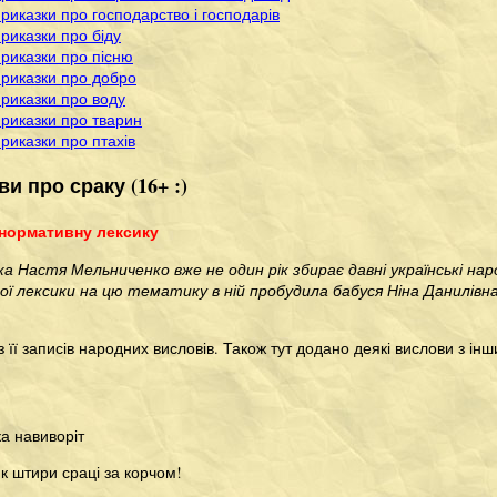
приказки про господарство і господарів
приказки про біду
приказки про пісню
приказки про добро
приказки про воду
приказки про тварин
приказки про птахів
и про сраку (16+ :)
 нормативну лексику
а Настя Мельниченко вже не один рік збирає давні українські наро
ої лексики на цю тематику в ній пробудила бабуся Ніна Данилів
з її записів народних висловів. Також тут додано деякі вислови з ін
ка навиворіт
к штири сраці за корчом!