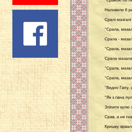
Наловили б ри
Сралі-мазгалі
"Срала, мазала
Срала - мазал
"Срала, мазал
Срала-мазала
"Срала, мазала
"Срала, мазал
"Видно Гапу, щ
"Як з гівна п
Зліпити кулю з
Срав, а не гн
Кришку зірвал