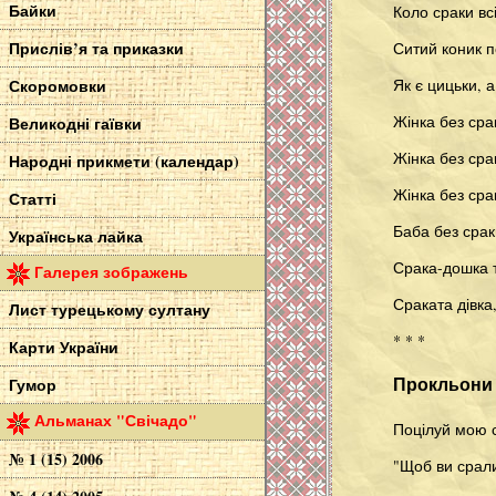
Байки
Коло сраки вс
Прислів’я та приказки
Ситий коник п
Скоромовки
Як є цицьки, а
Жінка без сра
Великодні гаївки
Жінка без сра
Народні прикмети (календар)
Жінка без срак
Статті
Баба без срак
Українська лайка
Срака-дошка 
Галерея зображень
Сраката дівка,
Лист турецькому султану
* * *
Карти України
Гумор
Прокльони
Альманах "Свічадо"
Поцілуй мою с
№ 1 (15) 2006
"Щоб ви срали