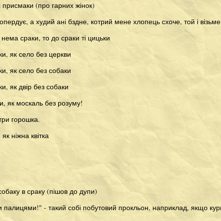
і присмаки (про гарних жінок)
опердує, а худий ані бздне, котрий мене хлопець схоче, той і візьме
 нема сраки, то до сраки ті цицьки
ки, як село без церкви
ки, як село без собаки
и, як двір без собаки
и, як москаль без розуму!
три горошка.
 як ніжна квітка
обаку в сраку (пішов до дупи)
 палицями!" - такий собі побутовий прокльон, наприклад, якщо кур