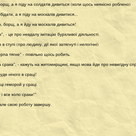
борщ, а я піду на солдатів дивиться (коли щось неякісно роблено)
бідати, а я піду на москалів дивитися...
о, борщ, а я йду на москалів дивиться!
", - це про невдалу імітацію бурхливої діяльності.
 в ступі (про людину, дії якої затягнуті і нелогічні)
ерпа тягне" - повільно щось робить.
а срака", - кажуть на житомирщині, якщо мова йде про невигідну сп
уде нічого в сраці!
ці геморой у сраці.
 і все коло сраки!"
але свою роботу завершу.
я