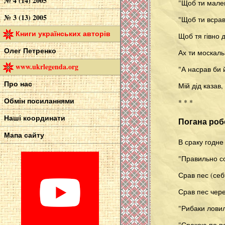
№ 4 (14) 2005
"Щоб ти мале
№ 3 (13) 2005
"Щоб ти всрав
Книги українських авторів
Щоб тя гівно 
Олег Петренко
Ах ти москаль
www.ukrlegenda.org
"А насрав би 
Про нас
Мій дід казав
Обмін посиланнями
* * *
Наші координати
Погана роб
Мапа сайту
В сраку годне
"Правильно со
Срав пес (себ
Срав пес чере
"Рибаки ловил
"Сракою по пе