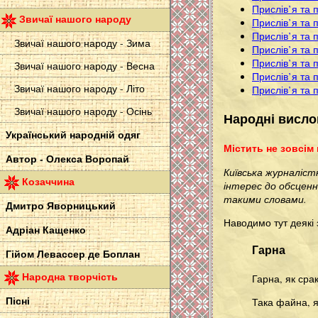
Прислів’я та 
Звичаї нашого народу
Прислів’я та 
Прислів’я та 
Звичаї нашого народу - Зима
Прислів’я та 
Прислів’я та 
Звичаї нашого народу - Весна
Прислів’я та 
Звичаї нашого народу - Літо
Прислів’я та 
Звичаї нашого народу - Осінь
Народні вислов
Український народній одяг
Містить не зовсім
Автор - Олекса Воропай
Київська журналістк
Козаччина
інтерес до обсценн
такими словами.
Дмитро Яворницький
Наводимо тут деякі 
Адріан Кащенко
Гарна
Гійом Левассер де Боплан
Народна творчість
Гарна, як сра
Пісні
Така файна, я