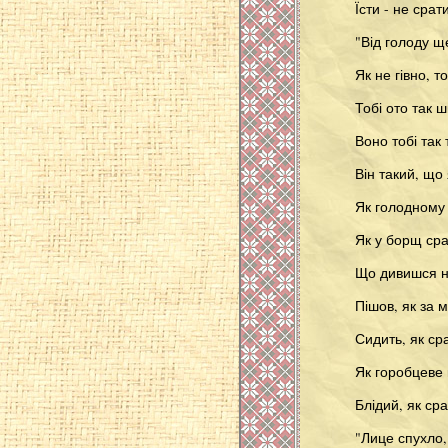
Їсти - не сра
"Від голоду щ
Як не гівно, т
Тобі ото так ш
Воно тобі так 
Він такий, що
Як голодному
Як у борщ сра
Що дивишся на
Пішов, як за 
Сидить, як сра
Як горобцеве 
Блідий, як ср
"Лице спухло,