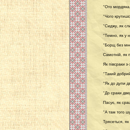
"Ото мордяка,
"Чого крутишс
"Сиджу, як сли
"Темно, як у н
"Борщ без мнєс
Самотній, як 
Як півсраки з
"Такий добрий
"Як до дупи д
"До сраки две
Пасує, як сра
"А там того ш
Трясеться, як