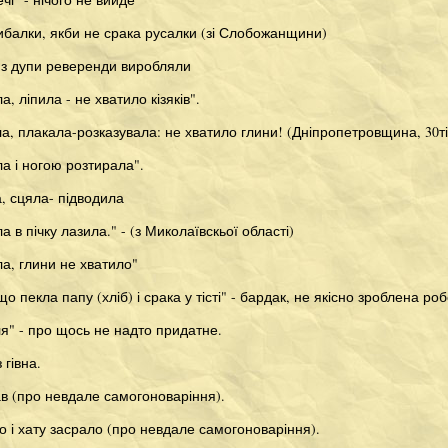
балки, якби не срака русалки (зі Слобожанщини)
 з дупи реверенди виробляли
, ліпила - не хватило кізяків".
а, плакала-розказувала: не хватило глини! (Дніпропетровщина, 30ті 
а і ногою розтирала".
, сцяла- підводила
 в пічку лазила." - (з Миколаївскьої області)
а, глини не хватило"
о пекла папу (хліб) і срака у тісті" - бардак, не якісно зроблена ро
уля" - про щось не надто придатне.
 гівна.
ав (про невдале самогоноваріння).
о і хату засрало (про невдале самогоноваріння).