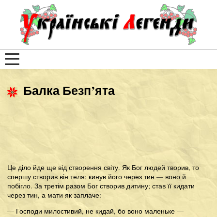
Балка Безп’ята
Це діло йде ще від створення світу. Як Бог людей творив, то
спершу створив він теля; кинув його через тин — воно й
побігло. За третім разом Бог створив дитину; став її кидати
через тин, а мати як заплаче:
— Господи милостивий, не кидай, бо воно маленьке —