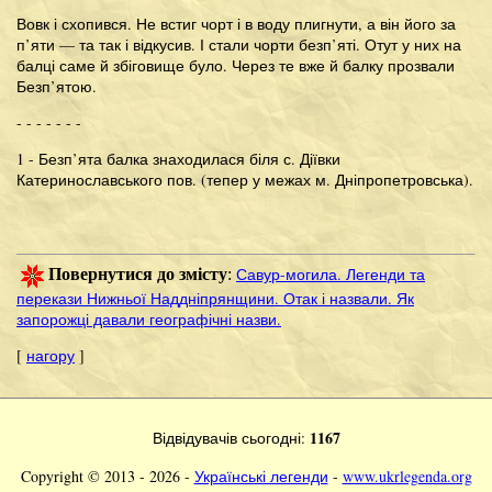
Вовк і схопився. Не встиг чорт і в воду плигнути, а він його за
п’яти — та так і відкусив. І стали чорти безп’яті. Отут у них на
балці саме й збіговище було. Через те вже й балку прозвали
Безп’ятою.
- - - - - - -
1 - Безп’ята балка знаходилася біля с. Діївки
Катеринославського пов. (тепер у межах м. Дніпропетровська).
Савур-могила. Легенди та
Повернутися до змісту
:
перекази Нижньої Наддніпрянщини. Отак і назвали. Як
запорожці давали географічні назви.
[
нагору
]
1167
Відвідувачів сьогодні:
Copyright © 2013 - 2026 -
Українські легенди
-
www.ukrlegenda.org