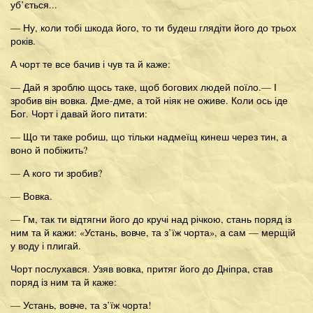
уб’ється...
— Ну, коли тобі шкода його, то ти будеш глядіти його до трьох
років.
А чорт те все бачив і чув та й каже:
— Дай я зроблю щось таке, щоб богових людей поїло.— І
зробив він вовка. Дме-дме, а той ніяк не оживе. Коли ось іде
Бог. Чорт і давай його питати:
— Що ти таке робиш, що тільки надмеїщ кинеш через тин, а
воно й побіжить?
— А кого ти зробив?
— Вовка.
— Гм, так ти відтягни його до кручі над річкою, стань поряд із
ним та й кажи: «Устань, вовче, та з’їж чорта», а сам — мерщій
у воду і плигай.
Чорт послухався. Узяв вовка, притяг його до Дніпра, став
поряд із ним та й каже:
— Устань, вовче, та з’їж чорта!