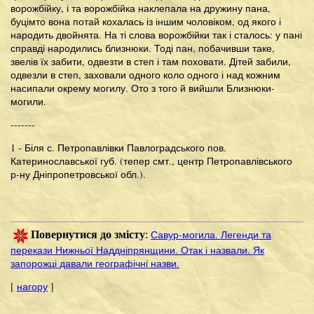
ворожбійку, і та ворожбійка наклепала на дружину пана,
буцімто вона потай кохалась із іншим чоловіком, од якого і
народить двойнята. На ті слова ворожбійки так і сталось: у пані
справді народились близнюки. Тоді пан, побачивши таке,
звелів їх забити, одвезти в степ і там поховати. Дітей забили,
одвезли в степ, заховали одного коло одного і над кожним
насипали окрему могилу. Ото з того й вийшли Близнюки-
могили.
-------
1 - Біля с. Петропавлівки Павлоградського пов.
Катеринославської губ. (тепер смт., центр Петропавлівського
р-ну Дніпропетровської обл.).
Савур-могила. Легенди та
Повернутися до змісту
:
перекази Нижньої Наддніпрянщини. Отак і назвали. Як
запорожці давали географічні назви.
[
нагору
]