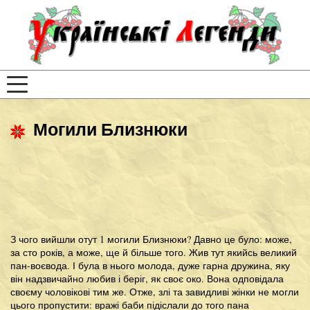
Могили Близнюки
З чого вийшли отут 1 могили Близнюки? Давно це було: може,
за сто років, а може, ще й більше того. Жив тут якийсь великий
пан-воєвода. І була в нього молода, дуже гарна дружина, яку
він надзвичайно любив і беріг, як своє око. Вона одповідала
своєму чоловікові тим же. Отже, злі та завидливі жінки не могли
цього пропустити: вражі баби підіслали до того пана