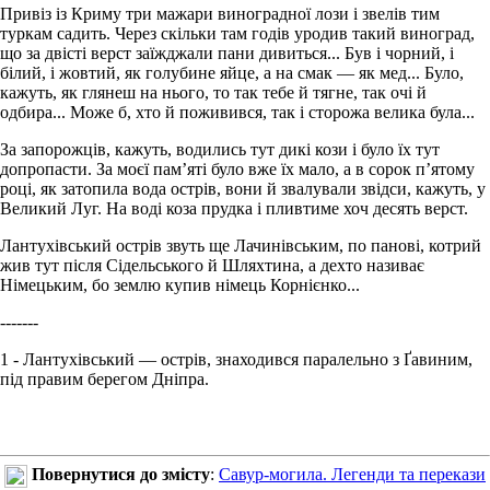
Привіз із Криму три мажари виноградної лози і звелів тим
туркам садить. Через скільки там годів уродив такий виноград,
що за двісті верст заїжджали пани дивиться... Був і чорний, і
білий, і жовтий, як голубине яйце, а на смак — як мед... Було,
кажуть, як глянеш на нього, то так тебе й тягне, так очі й
одбира... Може б, хто й поживився, так і сторожа велика була...
За запорожців, кажуть, водились тут дикі кози і було їх тут
допропасти. За моєї пам’яті було вже їх мало, а в сорок п’ятому
році, як затопила вода острів, вони й звалували звідси, кажуть, у
Великий Луг. На воді коза прудка і пливтиме хоч десять верст.
Лантухівський острів звуть ще Лачинівським, по панові, котрий
жив тут після Сідельського й Шляхтина, а дехто називає
Німецьким, бо землю купив німець Корнієнко...
-------
1 - Лантухівський — острів, знаходився паралельно з Ґавиним,
під правим берегом Дніпра.
Повернутися до змісту
:
Савур-могила. Легенди та перекази