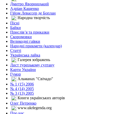
Дмитро Яворницький
Адріан Кащенко
Гійом Левассер де Боплан
Народна творчість
Пісні
Байки
Прислів’я та приказки
Скоромовки
Великодні гаївки
Народні прикмети (календар)
Статті
Українська лайка
Галерея зображень
Лист турецькому султану
Карти України
Гумор
Альманах "Свічадо"
№ 1 (15) 2006
№ 4 (14) 2005
№ 3 (13) 2005
Книги українських авторів
Олег Петренко
www.ukrlegenda.org
Про нас