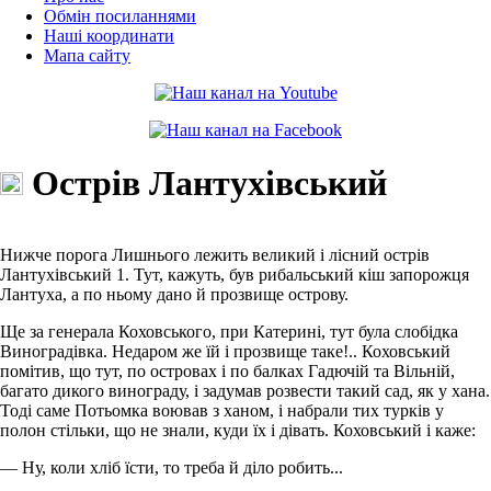
Обмін посиланнями
Наші координати
Мапа сайту
Острів Лантухівський
Нижче порога Лишнього лежить великий і лісний острів
Лантухівський 1. Тут, кажуть, був рибальський кіш запорожця
Лантуха, а по ньому дано й прозвище острову.
Ще за генерала Коховського, при Катерині, тут була слобідка
Виноградівка. Недаром же їй і прозвище таке!.. Коховський
помітив, що тут, по островах і по балках Гадючій та Вільній,
багато дикого винограду, і задумав розвести такий сад, як у хана.
Тоді саме Потьомка воював з ханом, і набрали тих турків у
полон стільки, що не знали, куди їх і дівать. Коховський і каже:
— Ну, коли хліб їсти, то треба й діло робить...