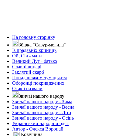
На головну сторінку
Збірка "Савур-могила"
Із прадавніх криниць
Ой, Січ - мати
Великий Луг - батько
Славні лицарі
Заклятий скарб
Понад шляхом чумацьким
Оборонці покривджених
Отак і назвали
Звичаї нашого народу
Звичаї нашого народу - Зима
Звичаї нашого народу - Весна
Звичаї нашого народу - Літо
Звичаї нашого народу - Осінь
Український народній одяг
Автор - Олекса Воропай
Козаччина