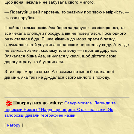
щоб вона чекала й не забувала свого милого.
— Як загубиш цей перстень, то знатиму про твою невірність, —
сказав парубок.
Пройшло кілька років. Аза берегла дарунок, як зіницю ока, та
все чекала хлопця з походу, а він не повертався. І ось одного
разу сталася біда. Пішла дівчина до моря прати білизну,
задумалася та й упустила ненароком перстень у воду. А тут де
не взялася хвиля, скаламутила воду — і пропав дарунок.
Злякалася бідна Аза, кинулася у хвилі, щоб дістати свою
дорогу втрату, та й утопилася.
З тих пір і море зветься Азовським по імені безталанної
дівчини, яка так і не діждалася свого милого з походу.
Савур-могила. Легенди та
Повернутися до змісту
:
перекази Нижньої Наддніпрянщини. Отак і назвали. Як
запорожці давали географічні назви.
[
нагору
]