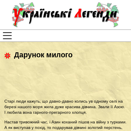
Дарунок милого
Старі люди кажуть, що давно-давно колись ув одному селі на
березі нашого моря жила дуже красива дівчина. Звали її Азою.
І любила вона гарного-прегарного хлопця.
Настав тривожний час, і Азин коханий пішов на війну з турками.
А як виступав у похід, то подарував дівчині золотий перстень,