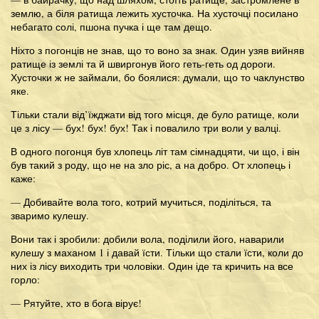
землю, а біля ратища лежить хусточка. На хусточці посилано
небагато солі, пшона пучка і ще там дещо.
Ніхто з погонців не знав, що то воно за знак. Один узяв вийняв
ратище із землі та й швиргонув його геть-геть од дороги.
Хусточки ж не займали, бо боялися: думали, що то чаклунство
яке.
Тільки стали від’їжджати від того місця, де було ратище, коли
це з лісу — бух! бух! бух! Так і повалило три воли у валці.
В одного погонця був хлопець літ там сімнадцяти, чи що, і він
був такий з роду, що не на зло ріс, а на добро. От хлопець і
каже:
— Добивайте вола того, котрий мучиться, поділіться, та
зваримо кулешу.
Вони так і зробили: добили вола, поділили його, наварили
кулешу з маханом 1 і давай їсти. Тільки що стали їсти, коли до
них із лісу виходить три чоловіки. Один іде та кричить на все
горло:
— Рятуйте, хто в бога вірує!