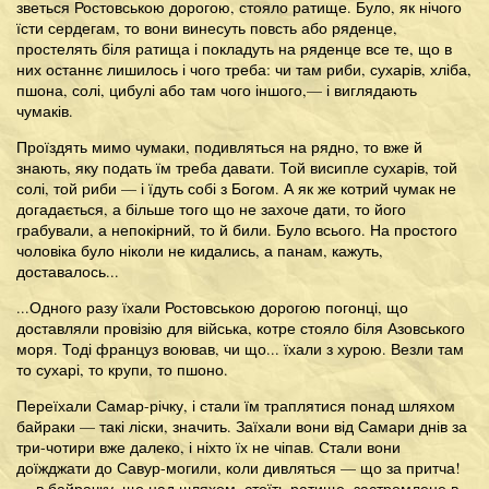
зветься Ростовською дорогою, стояло ратище. Було, як нічого
їсти сердегам, то вони винесуть повсть або ряденце,
простелять біля ратища і покладуть на ряденце все те, що в
них останнє лишилось і чого треба: чи там риби, сухарів, хліба,
пшона, солі, цибулі або там чого іншого,— і виглядають
чумаків.
Проїздять мимо чумаки, подивляться на рядно, то вже й
знають, яку подать їм треба давати. Той висипле сухарів, той
солі, той риби — і їдуть собі з Богом. А як же котрий чумак не
догадається, а більше того що не захоче дати, то його
грабували, а непокірний, то й били. Було всього. На простого
чоловіка було ніколи не кидались, а панам, кажуть,
доставалось...
...Одного разу їхали Ростовською дорогою погонці, що
доставляли провізію для війська, котре стояло біля Азовського
моря. Тоді француз воював, чи що... їхали з хурою. Везли там
то сухарі, то крупи, то пшоно.
Переїхали Самар-річку, і стали їм траплятися понад шляхом
байраки — такі ліски, значить. Заїхали вони від Самари днів за
три-чотири вже далеко, і ніхто їх не чіпав. Стали вони
доїжджати до Савур-могили, коли дивляться — що за притча!
— в байрачку, що над шляхом, стоїть ратище, застромлене в