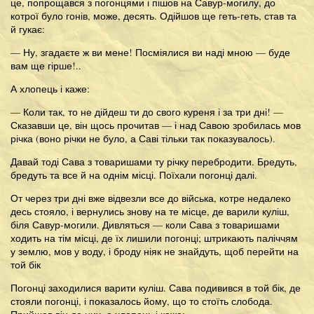
це, попрощався з погонцями і пішов на Савур-могилу, до
котрої було гонів, може, десять. Одійшов ще геть-геть, став та
й гукає:
— Ну, згадаєте ж ви мене! Посміялися ви наді мною — буде
вам ще гірше!..
А хлопець і каже:
— Коли так, то не дійдеш ти до свого куреня і за три дні! —
Сказавши це, він щось прочитав — і над Савою зробилась мов
річка (воно річки не було, а Саві тільки так показувалось).
Давай тоді Сава з товаришами ту річку перебродити. Бредуть,
бредуть та все й на однім місці. Поїхали погонці далі.
От через три дні вже відвезли все до війська, котре недалеко
десь стояло, і вернулись знову на те місце, де варили куліш,
біля Савур-могили. Дивляться — коли Сава з товаришами
ходить на тім місці, де їх лишили погонці; штрикають паліччям
у землю, мов у воду, і броду ніяк не знайдуть, щоб перейти на
той бік
Погонці заходилися варити куліш. Сава подивився в той бік, де
стояли погонці, і показалось йому, що то стоїть слобода.