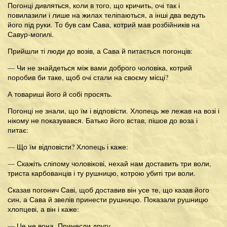
Погонці дивляться, коли в того, що кричить, очі так і
повилазили і лише на жилах теліпаються, а інші два ведуть
його під руки. То був сам Сава, котрий мав розбійників на
Савур-могилі.
Прийшли ті люди до возів, а Сава й питається погонців:
— Чи не знайдеться між вами доброго чоловіка, котрий
поробив би таке, щоб очі стали на своєму місці?
А товариші його й собі просять.
Погонці не знали, що їм і відповісти. Хлопець же лежав на возі і
нікому не показувався. Батько його встав, пішов до воза і
питає:
— Що їм відповісти? Хлопець і каже:
— Скажіть сліпому чоловікові, нехай нам доставить три воли,
триста карбованців і ту рушницю, котрою убиті три воли.
Сказав погонич Саві, щоб доставив він усе те, що казав його
син, а Сава й звелів принести рушницю. Показали рушницю
хлопцеві, а він і каже:
— Це не вона. Принесли другу.