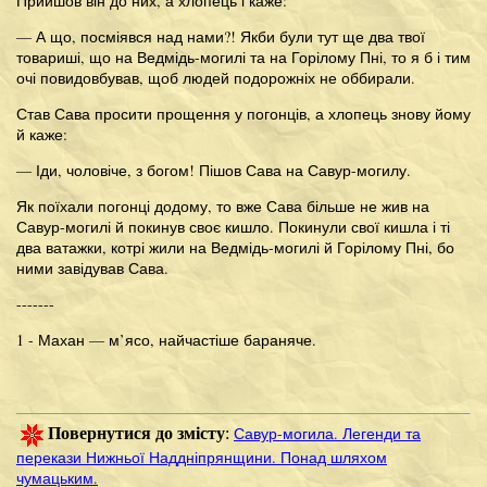
Прийшов він до них, а хлопець і каже:
— А що, посміявся над нами?! Якби були тут ще два твої
товариші, що на Ведмідь-могилі та на Горілому Пні, то я б і тим
очі повидовбував, щоб людей подорожніх не оббирали.
Став Сава просити прощення у погонців, а хлопець знову йому
й каже:
— Іди, чоловіче, з богом! Пішов Сава на Савур-могилу.
Як поїхали погонці додому, то вже Сава більше не жив на
Савур-могилі й покинув своє кишло. Покинули свої кишла і ті
два ватажки, котрі жили на Ведмідь-могилі й Горілому Пні, бо
ними завідував Сава.
-------
1 - Махан — м’ясо, найчастіше бараняче.
Савур-могила. Легенди та
Повернутися до змісту
:
перекази Нижньої Наддніпрянщини. Понад шляхом
чумацьким.