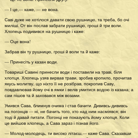
— І це,— каже, — не вона.
Саві дуже не хотілося давати свою рушницю, та треба, бо очі
миліші. От він послав забрати рушницю, гроші й три воли.
Хлопець подивився на рушницю і каже:
— Оце вона!
Забрав він ту рушницю, гроші й воли та й каже:
— Принесіть у казан води.
Товариші Савині принесли води і поставили на траві, біля
хлопця. Хлопець узяв вирвав трави, зробив кропило, прочитав
якусь молитву, що ніхто її не розібрав, покропив Саву,
повдавлював йому очі в ямки і велів умитися водою із казана; а
сам пішов та й заховався між возами.
Умився Сава, блимнув очима і став бачити. Дививсь-дививсь
на погонців — ні, не бачить того, хто над ним насміявся; він
тоді й давай питати. Погонці не показують йому хлопця. Коли
це вийшов хлопець, а Сава зараз і пізнав його.
— Молод-молодець, ти високо літаєш,— каже Сава. Сказавши