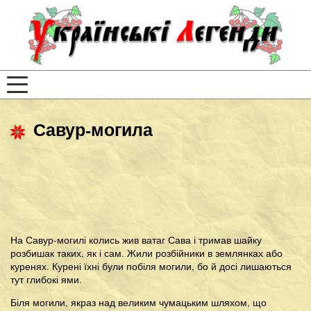
Савур-могила
На Савур-могилі колись жив ватаг Сава і тримав шайку
розбишак таких, як і сам. Жили розбійники в землянках або
куренях. Курені їхні були побіля могили, бо й досі лишаються
тут глибокі ями.
Біля могили, якраз над великим чумацьким шляхом, що