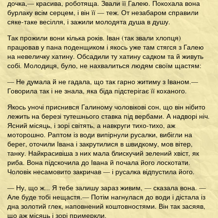
дочка,— красива, роботяща. Звали її Галею. Покохала вона
бурлаку всім серцем, і він її — теж. От незабаром справили
сяке-таке весілля, і зажили молодята душа в душу.
Так прожили вони кілька років. Іван (так звали хлопця)
працював у пана поденщиком і якось уже там стягся з Галею
на невеличку хатину. Обсадили ту хатину садком та й живуть
собі. Молодиця, було, не нахвалиться людям своїм щастям:
— Не думала й не гадала, що так гарно житиму з Іваном.—
Говорила так і не знала, яка біда підстерігає її коханого.
Якось уночі приснився Галиному чоловікові сон, що він нібито
лежить на березі тутешнього ставка під вербами. А надворі ніч.
Ясний місяць, і зорі світять, а навкруги тихо-тихо, аж
моторошно. Раптом із води випірнули русалки, вибігли на
берег, оточили Івана і закрутилися в швидкому, мов вітер,
танку. Найкрасивіша з них мала блискучий зелений хвіст, як
риба. Вона підскочила до Івана й почала його лоскотати.
Чоловік несамовито закричав — і русалка відпустила його.
— Ну, що ж... Я тебе залишу зараз живим, — сказала вона. —
Але буде тобі нещастя.— Потім нагнулася до води і дістала із
дна золотий глек, наповнений коштовностями. Він так засяяв,
що аж місяць і зорі примеркли.