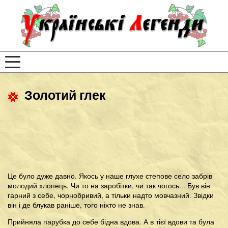
Золотий глек
Це було дуже давно. Якось у наше глухе степове село забрів
молодий хлопець. Чи то на заробітки, чи так чогось... Був він
гарний з себе, чорнобривий, а тільки надто мовчазний. Звідки
він і де блукав раніше, того ніхто не знав.
Прийняла парубка до себе бідна вдова. А в тієї вдови та була