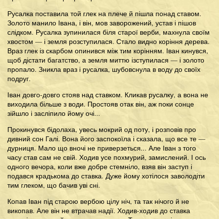
Русалка поставила той глек на плече й пішла понад ставом.
Золото манило Івана, і він, мов заворожений, устав і пішов
слідком. Русалка зупинилася біля старої верби, махнула своїм
хвостом — і земля розступилася. Стало видно коріння дерева.
Враз глек із скарбом опинився між тим корінням. Іван кинувся,
щоб дістати багатство, а земля миттю ізступилася — і золото
пропало. Зникла враз і русалка, шубовснула в воду до своїх
подруг.
Іван довго-довго стояв над ставком. Кликав русалку, а вона не
виходила більше з води. Простояв отак він, аж поки сонце
зійшло і засліпило йому очі...
Прокинувся бідолаха, увесь мокрий од поту, і розповів про
дивний сон Галі. Вона його заспокоїла і сказала, що все те —
дурниця. Мало що вночі не приверзеться... Але Іван з того
часу став сам не свій. Ходив усе похмурий, замислений. І ось
одного вечора, коли вже добре стемніло, взяв він заступ і
подався крадькома до ставка. Дуже йому хотілося заволодіти
тим глеком, що бачив уві сні.
Копав Іван під старою вербою цілу ніч, та так нічого й не
викопав. Але він не втрачав надії. Ходив-ходив до ставка