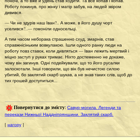
поночі, а то вже й удень став ходити. Та все копав і копав.
Роботу покинув, про жінку і матір забув, на людей звіром
дивився.
— Чи не здурів наш Іван?.. А може, в його душу чорт
уселився?..— гомоніли односельці.
А тим часом неборака страшенно схуд, змарнів, став
справжнісіньким вовкулакою. Ішли одного ранку люди на
роботу повз ставок, коли дивляться — Іван лежить мертвий і
міцно заступ у руках тримає. Ніхто достеменно не докаже,
чому він загинув. Одні подейкували, що то його русалки
залоскотали. Інші говорили, що він був нечистою силою
убитий, бо заклятий скарб шукав, а не знав таких слів, щоб до
тих грошей доступиться...
Савур-могила. Легенди та
Повернутися до змісту
:
перекази Нижньої Наддніпрянщини. Заклятий скарб.
[
нагору
]