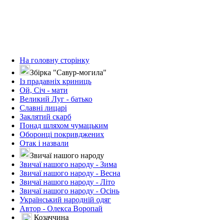
На головну сторінку
Збірка "Савур-могила"
Із прадавніх криниць
Ой, Січ - мати
Великий Луг - батько
Славні лицарі
Заклятий скарб
Понад шляхом чумацьким
Оборонці покривджених
Отак і назвали
Звичаї нашого народу
Звичаї нашого народу - Зима
Звичаї нашого народу - Весна
Звичаї нашого народу - Літо
Звичаї нашого народу - Осінь
Український народній одяг
Автор - Олекса Воропай
Козаччина