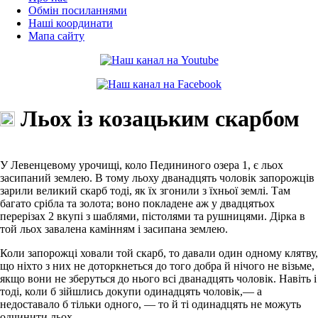
Обмін посиланнями
Наші координати
Мапа сайту
Льох із козацьким скарбом
У Левенцевому урочищі, коло Педининого озера 1, є льох
засипаний землею. В тому льоху дванадцять чоловік запорожців
зарили великий скарб тоді, як їх згонили з їхньої землі. Там
багато срібла та золота; воно покладене аж у двадцятьох
перерізах 2 вкупі з шаблями, пістолями та рушницями. Дірка в
той льох завалена камінням і засипана землею.
Коли запорожці ховали той скарб, то давали один одному клятву,
що ніхто з них не доторкнеться до того добра й нічого не візьме,
якщо вони не зберуться до нього всі дванадцять чоловік. Навіть і
тоді, коли б зійшлись докупи одинадцять чоловік,— а
недоставало б тільки одного, — то й ті одинадцять не можуть
одчинити льох.