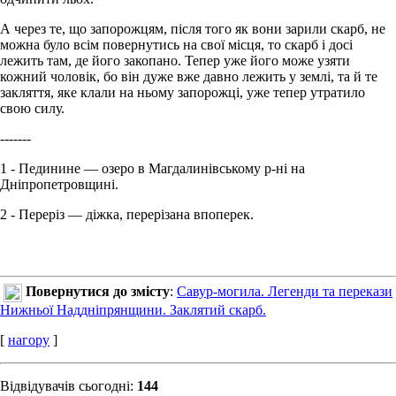
А через те, що запорожцям, після того як вони зарили скарб, не
можна було всім повернутись на свої місця, то скарб і досі
лежить там, де його закопано. Тепер уже його може узяти
кожний чоловік, бо він дуже вже давно лежить у землі, та й те
закляття, яке клали на ньому запорожці, уже тепер утратило
свою силу.
-------
1 - Пединине — озеро в Магдалинівському р-ні на
Дніпропетровщині.
2 - Переріз — діжка, перерізана впоперек.
Повернутися до змісту
:
Савур-могила. Легенди та перекази
Нижньої Наддніпрянщини. Заклятий скарб.
[
нагору
]
Відвідувачів сьогодні:
144