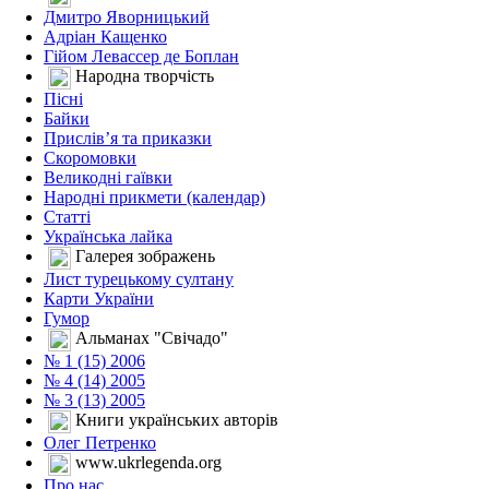
Дмитро Яворницький
Адріан Кащенко
Гійом Левассер де Боплан
Народна творчість
Пісні
Байки
Прислів’я та приказки
Скоромовки
Великодні гаївки
Народні прикмети (календар)
Статті
Українська лайка
Галерея зображень
Лист турецькому султану
Карти України
Гумор
Альманах "Свічадо"
№ 1 (15) 2006
№ 4 (14) 2005
№ 3 (13) 2005
Книги українських авторів
Олег Петренко
www.ukrlegenda.org
Про нас