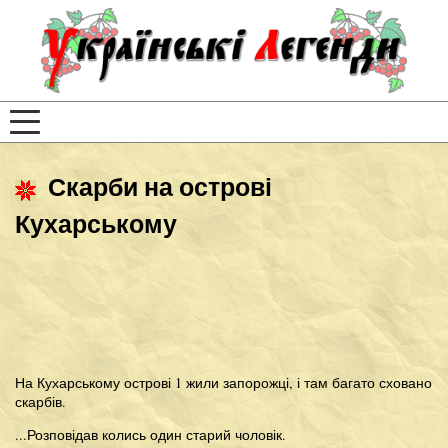
Скарби на острові
Кухарському
На Кухарському острові 1 жили запорожці, і там багато сховано
скарбів.
...Розповідав колись один старий чоловік.