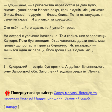
— Іду,— каже, — з рибальства через острів (а діло було,
значить, уночі проти Нового року), коли в однім місці свічечка
блись, блись! І в другім — блись, блись! Потім як залущать ті
свічечки скрізь!.. Я злякався та хрещуся...
Ото якби на його щастя, то й узяв би гроші.
На острові є урочище Качкарине. Там колись жив запорожець
Качкаря. Поки був молодим, бігав частенько драти ляхів, мав
грошви допропасти і тримав бурлачню. Як зостарівся —
лишився один як палець. Його гроші є не в однім місці.
-------
1 - Кухарський — острів, був проти с. Андріївки Вільнянського
р-ну Запорізької обл. Затоплений водами озера ім. Леніна.
Савур-могила. Легенди та
Повернутися до змісту
:
перекази Нижньої Наддніпрянщини. Заклятий скарб.
[
нагору
]