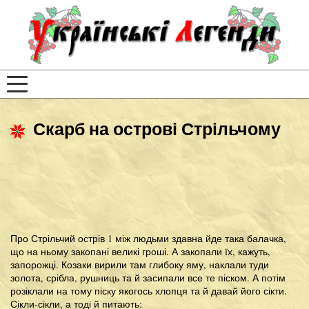
Скарб на острові Стрільчому
Про Стрільчий острів 1 між людьми здавна йде така балачка,
що на ньому закопані великі гроші. А закопали їх, кажуть,
запорожці. Козаки вирили там глибоку яму, наклали туди
золота, срібла, рушниць та й засипали все те піском. А потім
розіклали на тому піску якогось хлопця та й давай його сікти.
Сікли-сікли, а тоді й питають: