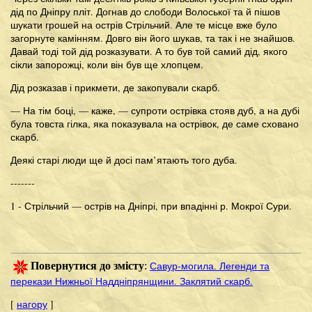
дід по Дніпру пліт. Догнав до слободи Волоської та й пішов
шукати грошей на острів Стрільчий. Але те місце вже було
загорнуте камінням. Довго він його шукав, та так і не знайшов.
Давай тоді той дід розказувати. А то був той самий дід, якого
сікли запорожці, коли він був ще хлопцем.
Дід розказав і прикмети, де закопували скарб.
— На тім боці, — каже, — супроти острівка стояв дуб, а на дубі
була товста гілка, яка показувала на острівок, де саме сховано
скарб.
Деякі старі люди ще й досі пам’ятають того дуба.
-------
1 - Стрільчий — острів на Дніпрі, при впадінні р. Мокрої Сури.
Савур-могила. Легенди та
Повернутися до змісту
:
перекази Нижньої Наддніпрянщини. Заклятий скарб.
[
нагору
]