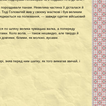
у пороздавали панам. Невелика частина її дісталася й
. Тоді Головатий жив у своєму маєткові і був великим
иряджається на полювання, — завжди одягне військовий
ься по шляху велика чумацька валка, а попереду
гами. Коло волів, — також нешвидко, але твердо й
 довгими, білими, як молоко, вусами.
і, зняв перед ним шапку, як того вимагав звичай, і