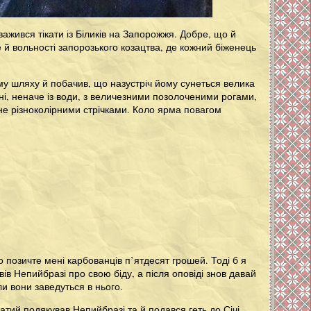
ажився тікати із Біликів на Запорожжя. Добре, що й
же й вольності запорозького козацтва, де кожний біженець
у шляху й побачив, що назустріч йому сунеться велика
рні, неначе із води, з величезними позолоченими рогами,
не різноколірними стрічками. Коло ярма повагом
 позичте мені карбованців п’ятдесят грошей. Тоді б я
вів Непийбразі про свою біду, а після оповіді знов давай
и вони заведуться в нього.
ий подякував Непийбразі та й подався геть до Січі...