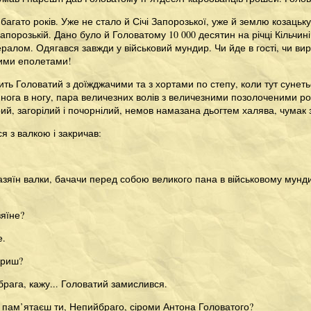
багато років. Уже не стало й Січі Запорозької, уже й землю козацьк
апорозькій. Дано було й Головатому 10 000 десятин на річці Кільчині
ралом. Одягався завжди у військовий мундир. Чи йде в гості, чи в
ими еполетами!
ить Головатий з доїжджачими та з хортами по степу, коли тут сунет
нога в ногу, пара величезних волів з величезними позолоченими ро
й, загорілий і почорнілий, немов намазана дьогтем халява, чумак з
я з валкою і закричав:
зяїн валки, бачачи перед собою великого пана в військовому мундир
зяїне?
е.
ориш?
рага, кажу... Головатий замислився.
не пам’ятаєш ти, Непийбраго, сіроми Антона Головатого?