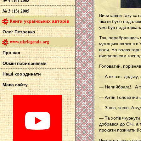
№ 4 (14) 2005
№ 3 (13) 2005
Вичитавши таку сати
Книги українських авторів
тікати було недалек
уже був недоторкан
Олег Петренко
Так, перебравшись 
www.ukrlegenda.org
чумацька валка в п’
воли. На волах гар
Про нас
виступав сам господ
Обмін посиланнями
Головатий, порівняв
Наші координати
— А як вас, дядьку, 
Мапа сайту
— Непийбрага!.. А т
— Антін Головатий із
— Знаю, знаю. А ку
— Та хотів чкурнути
добрався до Січі, а
прохати позичити йо
Чумак подумав-подум