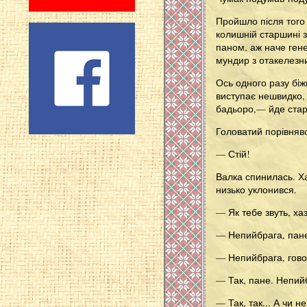
Пройшло після того 
колишній старшині з
паном, аж наче гене
мундир з отакелезн
Ось одного разу біж
виступає нешвидко, 
бадьоро,— йде стари
Головатий порівнявс
— Стій!
Валка спинилась. Ха
низько уклонився.
— Як тебе звуть, ха
— Непийбрага, пан
— Непийбрага, гов
— Так, пане. Непийб
— Так, так... А чи 