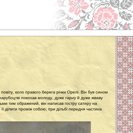
овіту, коло правого берега річки Орелі. Він був сином
У парубоцтві покохав молоду, дуже гарну й дуже жваву
льми тим ображений, він написав гостру сатиру на
 її ділити проміж собою; при дільбі передня частина