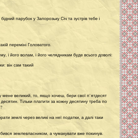
бідний парубок у Запорозьку Січ та зустрів тебе і
акій переміні Головатого.
ому, і його волам, і його челядникам буде всього доволі:
и: він сам такий
у мене великий, то, якщо хочеш, бери свої п’ятдесят
 десятин. Тільки платити за кожну десятину треба по
і?
ати землі через великі на неї податки, а далі таки
зробився землевласником, а чумакувати вже покинув.