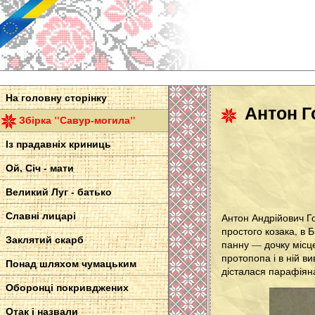
На головну сторінку
Антон Г
Збірка "Савур-могила"
Із прадавніх криниць
Ой, Січ - мати
Великий Луг - батько
Славні лицарі
Антон Андрійович Го
простого козака, в 
Заклятий скарб
панну — дочку місце
протопопа і в ній в
Понад шляхом чумацьким
дісталася парафіяна
Оборонці покривджених
Отак і назвали