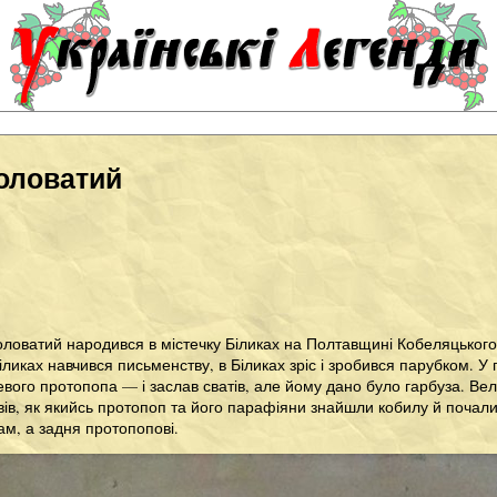
оловатий
ловатий народився в містечку Біликах на Полтавщині Кобеляцького п
Біликах навчився письменству, в Біликах зріс і зробився парубком. 
вого протопопа — і заслав сватів, але йому дано було гарбуза. Ве
ивів, як якийсь протопоп та його парафіяни знайшли кобилу й почали
м, а задня протопопові.