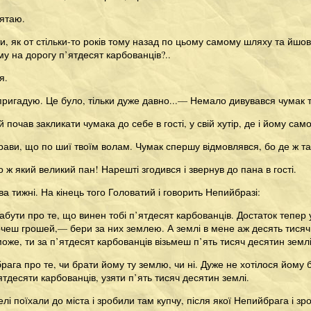
’ятаю.
и, як от стільки-то років тому назад по цьому самому шляху та йшов 
у на дорогу п’ятдесят карбованців?..
я.
 пригадую. Це було, тільки дуже давно...— Немало дивувався чумак т
 почав закликати чумака до себе в гості, у свій хутір, де і йому сам
рави, що по шиї твоїм волам. Чумак спершу відмовлявся, бо де ж так
о ж який великий пан! Нарешті згодився і звернув до пана в гості.
ва тижні. На кінець того Головатий і говорить Непийбразі:
бути про те, що винен тобі п’ятдесят карбованців. Достаток тепер 
очеш грошей,— бери за них землею. А землі в мене аж десять тисяч
 може, ти за п’ятдесят карбованців візьмеш п’ять тисяч десятин земл
ага про те, чи брати йому ту землю, чи ні. Дуже не хотілося йому бр
ятдесяти карбованців, узяти п’ять тисяч десятин землі.
лі поїхали до міста і зробили там купчу, після якої Непийбрага і 