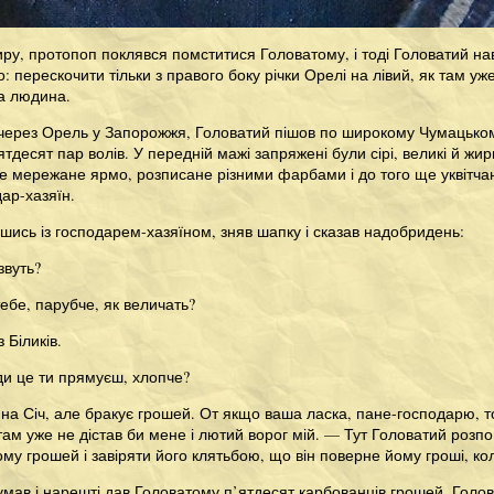
ру, протопоп поклявся помститися Головатому, і тоді Головатий нав
о: перескочити тільки з правого боку річки Орелі на лівий, як там у
а людина.
через Орель у Запорожжя, Головатий пішов по широкому Чумацьком
ятдесят пар волів. У передній мажі запряжені були сірі, великі й жи
не мережане ярмо, розписане різними фарбами і до того ще уквітча
ар-хазяїн.
шись із господарем-хазяїном, зняв шапку і сказав надобридень:
звуть?
ебе, парубче, як величать?
 Біликів.
ди це ти прямуєш, хлопче?
 на Січ, але бракує грошей. От якщо ваша ласка, пане-господарю, то
 там уже не дістав би мене і лютий ворог мій. — Тут Головатий розпо
му грошей і завіряти його клятьбою, що він поверне йому гроші, кол
ав і нарешті дав Головатому п’ятдесят карбованців грошей. Головат