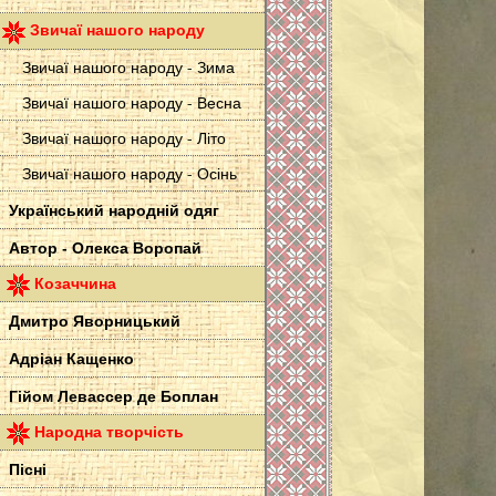
Звичаї нашого народу
Звичаї нашого народу - Зима
Звичаї нашого народу - Весна
Звичаї нашого народу - Літо
Звичаї нашого народу - Осінь
Український народній одяг
Автор - Олекса Воропай
Козаччина
Дмитро Яворницький
Адріан Кащенко
Гійом Левассер де Боплан
Народна творчість
Пісні