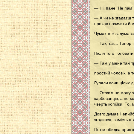
— Ні, пане. Не пам
— А чи не згадаєш т
прохав позичити йом
Чумак теж задумавс
— Так, так... Тепер
Після того Головатий
— Там у мене такі т
простий чоловік, а т
Гуляли вони цілих д
— Отож я не можу за
карбованців, а не х
чверть копійки. То,
Довго думав Непийбр
згодився, замість п’
Потім обидва прияте