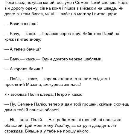
Поки швед покував коней, ось уже і Семен Палій спочив. Надів
він дорогу одежу, сів на коня і пішов з військом на шведа. Чи
довго він там бився, чи ні — вибіг на могилу і питає царя:
— Бачиш шведа?
— Бачу,— каже.— Подався через гору. Вибіг тоді Палій на
кряж і питає знову:
— А тепер бачиш?
— Бачу,— каже.— Один другого черкає шаблями.
— А короля бачиш?
— Побіг, — каже,— король степом, а за ним слідком і
проклятий Мазепа, аж курява знялась!
Як звоював Палій шведа, Петро й каже:
— Ну, Семене Палію, тепер я дам тобі грошей, скільки схочеш,
дам я тобі й панські області.
— Ні,— каже Палій.— Не треба мені ні грошей, ні панських
областей. Дай мені милу Україну, за котру я двадцять літ
страждав. Більше я у тебе не прошу нічого.