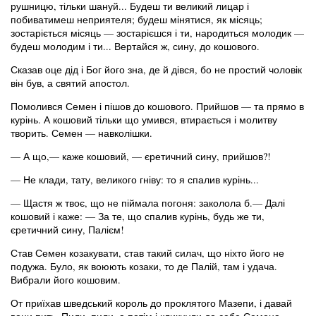
рушницю, тільки шануй... Будеш ти великий лицар і
побиватимеш неприятеля; будеш мінятися, як місяць;
зостаріється місяць — зостарієшся і ти, народиться молодик —
будеш молодим і ти... Вертайся ж, сину, до кошового.
Сказав оце дід і Бог його зна, де й дівся, бо не простий чоловік
він був, а святий апостол.
Помолився Семен і пішов до кошового. Прийшов — та прямо в
курінь. А кошовий тільки що умився, втирається і молитву
творить. Семен — навколішки.
— А що,— каже кошовий, — єретичний сину, прийшов?!
— Не клади, тату, великого гніву: то я спалив курінь...
— Щастя ж твоє, що не піймала погоня: заколола б.— Далі
кошовий і каже: — За те, що спалив курінь, будь же ти,
єретичний сину, Палієм!
Став Семен козакувати, став такий силач, що ніхто його не
подужа. Було, як воюють козаки, то де Палій, там і удача.
Вибрали його кошовим.
От приїхав шведський король до проклятого Мазепи, і давай