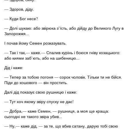
— Здоров, діду.
— Куди Бог несе?
— Долі шукаю: або звірюка з’їсть, або дійду до Великого Лугу в
Запорожжя...
І почав йому Семен розказувать.
— Так і так,— каже.— Спалив курінь і боюся гніву козацького:
або киями заб’ють, або на шибеницю...
Дід і каже:
— Тепер за тобою погоня — сорок чоловік. Тільки ти не бійся.
Піди до кошового — він простить.
Далі дід показує свою рушницю і каже:
— Тут хоч якому звіру спуску не дає!
— Добра,— каже Семен, — рушниця, а моя ще краща:
сьогодні не такого звіра убив...
— Ну,— каже дід, — за те, що вбив сатану, дарую тобі свою