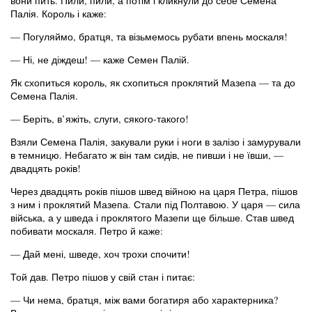
вони пить. Пили, пили, а потім і кликнули до себе Семена
Палія. Король і каже:
— Погуляймо, братця, та візьмемось рубати впень москаля!
— Ні, не діждеш! — каже Семен Палій.
Як схопиться король, як схопиться проклятий Мазепа — та до
Семена Палія.
— Беріть, в’яжіть, слуги, сякого-такого!
Взяли Семена Палія, закували руки і ноги в залізо і замурували
в темницю. Небагато ж він там сидів, не пивши і не ївши, —
двадцять років!
Через двадцять років пішов швед війною на царя Петра, пішов
з ним і проклятий Мазепа. Стали під Полтавою. У царя — сила
війська, а у шведа і проклятого Мазепи ще більше. Став швед
побивати москаля. Петро й каже:
— Дай мені, шведе, хоч трохи спочити!
Той дав. Петро пішов у свій стан і питає:
— Чи нема, братця, між вами богатиря або характерника?