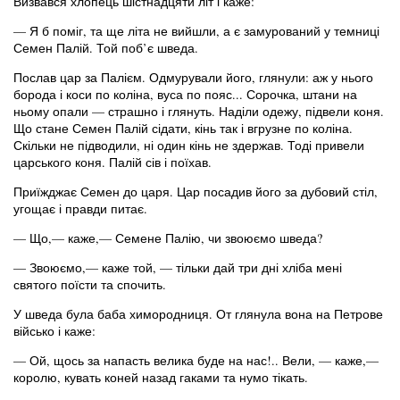
Визвався хлопець шістнадцяти літ і каже:
— Я б поміг, та ще літа не вийшли, а є замурований у темниці
Семен Палій. Той поб’є шведа.
Послав цар за Палієм. Одмурували його, глянули: аж у нього
борода і коси по коліна, вуса по пояс... Сорочка, штани на
ньому опали — страшно і глянуть. Наділи одежу, підвели коня.
Що стане Семен Палій сідати, кінь так і вгрузне по коліна.
Скільки не підводили, ні один кінь не здержав. Тоді привели
царського коня. Палій сів і поїхав.
Приїжджає Семен до царя. Цар посадив його за дубовий стіл,
угощає і правди питає.
— Що,— каже,— Семене Палію, чи звоюємо шведа?
— Звоюємо,— каже той, — тільки дай три дні хліба мені
святого поїсти та спочить.
У шведа була баба химородниця. От глянула вона на Петрове
військо і каже:
— Ой, щось за напасть велика буде на нас!.. Вели, — каже,—
королю, кувать коней назад гаками та нумо тікать.