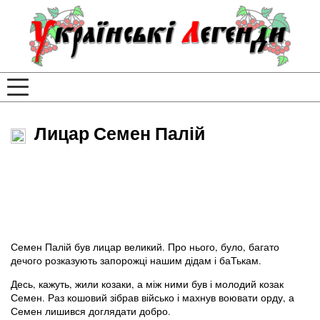
Лицар Семен Палій
Семен Палій був лицар великий. Про нього, було, багато
дечого розказують запорожці нашим дідам і баТькам.
Десь, кажуть, жили козаки, а між ними був і молодий козак
Семен. Раз кошовий зібрав військо і махнув воювати орду, а
Семен лишився доглядати добро.