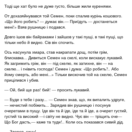
Тоді ще хат було не дуже густо, більше жили куренями.
От дохазяйнувався той Семен, поки спалив курінь кошового.
«Що його робить? — думає він.— Приїдуть — достанеться
мені!» Взяв рушницю і подався.
Довго ішов він байраками і зайшов у такі пущі, в такі пущі, що
тільки небо й видно. Сів він спочить.
Ось насунула хмара, став накрапати дощ, потім грім,
блискавка... Дивиться Семен на скелі, коли вискакує лукавий.
Як загримить грім, він — під скелю, як затихне, він — на
скелю... і гнівить господа! Семен і дума: «Що робить?.. Або
йому смерть, або мені...» Тільки вискочив той на скелю, Семен
прицілився і убив.
— Ой, бий ще раз! бий! — просить лукавий.
— Буде з тебе і разу... — Семен знав, що, як випалить удруге,
— нечистий побіжить... Зарядив він рушницю і посунув
очеретами в пущу. Іде він та й іде, іде та й іде, а очерет густий,
густий та високий —і світу не видно. Чує він — тріщить оче—
Що Бог дасть,— каже та туди!.. Коли ось показався сивий дід.
— Здоров, сину!