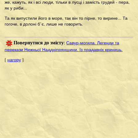
же, кажуть, як і всі люди, тільки в лусці і замість грудей - пера,
як у риби...
Та як випустили його в море, так він то пірне, то вирине... Та
гогоче, в долоні б’є, лише не говорить.
Савур-могила. Легенди та
Повернутися до змісту
:
перекази Нижньої Наддніпрянщини. Із прадавніх криниць.
[
нагору
]