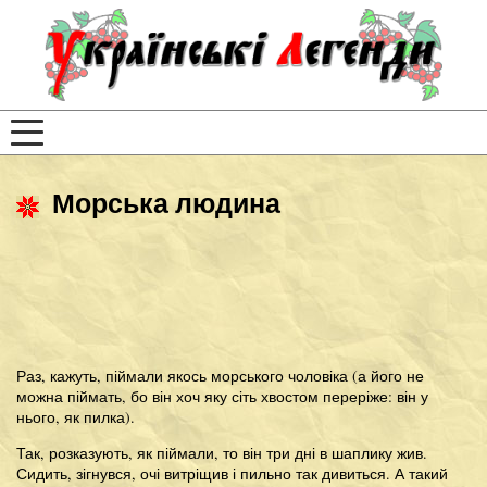
Морська людина
Раз, кажуть, піймали якось морського чоловіка (а його не
можна піймать, бо він хоч яку сіть хвостом переріже: він у
нього, як пилка).
Так, розказують, як піймали, то він три дні в шаплику жив.
Сидить, зігнувся, очі витріщив і пильно так дивиться. А такий