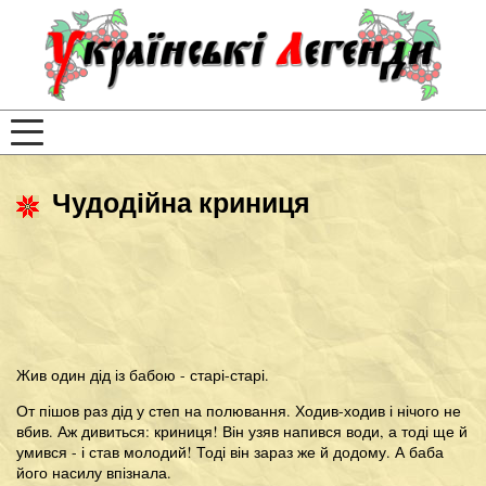
Чудодійна криниця
Жив один дід із бабою - старі-старі.
От пішов раз дід у степ на полювання. Ходив-ходив і нічого не
вбив. Аж дивиться: криниця! Він узяв напився води, а тоді ще й
умився - і став молодий! Тоді він зараз же й додому. А баба
його насилу впізнала.