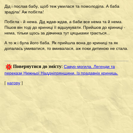
Дід і послав бабу, щоб теж умилася та помолоділа. А баба
зраділа! Аж побігла!
Побігла - й нема. Дід ждав-ждав, а баби все нема та й нема.
Пішов він тоді до криниці її відшукувати. Прийшов до криниці -
нема, тільки щось за дівчинка тут цяцьками грається...
А то ж і була його баба. Як прийшла вона до криниці та як
допалась умиватися, то вмивалася, аж поки дитиною не стала.
Савур-могила. Легенди та
Повернутися до змісту
:
перекази Нижньої Наддніпрянщини. Із прадавніх криниць.
[
нагору
]