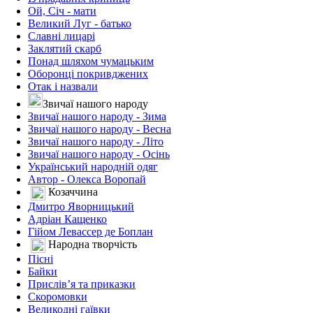
Ой, Січ - мати
Великий Луг - батько
Славні лицарі
Заклятий скарб
Понад шляхом чумацьким
Оборонці покривджених
Отак і назвали
Звичаї нашого народу
Звичаї нашого народу - Зима
Звичаї нашого народу - Весна
Звичаї нашого народу - Літо
Звичаї нашого народу - Осінь
Український народній одяг
Автор - Олекса Воропай
Козаччина
Дмитро Яворницький
Адріан Кащенко
Гійом Левассер де Боплан
Народна творчість
Пісні
Байки
Прислів’я та приказки
Скоромовки
Великодні гаївки