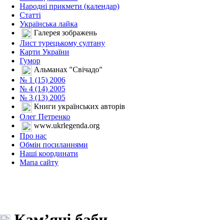
Народні прикмети (календар)
Статті
Українська лайка
Галерея зображень
Лист турецькому султану
Карти України
Гумор
Альманах "Свічадо"
№ 1 (15) 2006
№ 4 (14) 2005
№ 3 (13) 2005
Книги українських авторів
Олег Петренко
www.ukrlegenda.org
Про нас
Обмін посиланнями
Наші координати
Мапа сайту
Кам’яні баби,