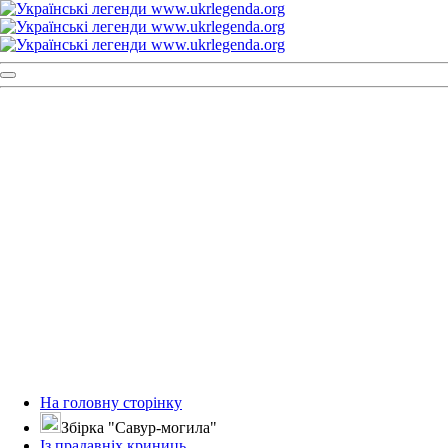
На головну сторінку
Збірка "Савур-могила"
Із прадавніх криниць