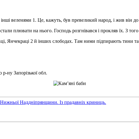
а інші веленями 1. Це, кажуть, був превеликий народ, і жив він д
тали плювати на нього. Господь розгнівався і прокляв їх. З того
лівці, Янчекраці 2 й інших слободах. Там ними підпирають тини та
 р-ну Запорізької обл.
 Нижньої Наддніпрянщини. Із прадавніх криниць.