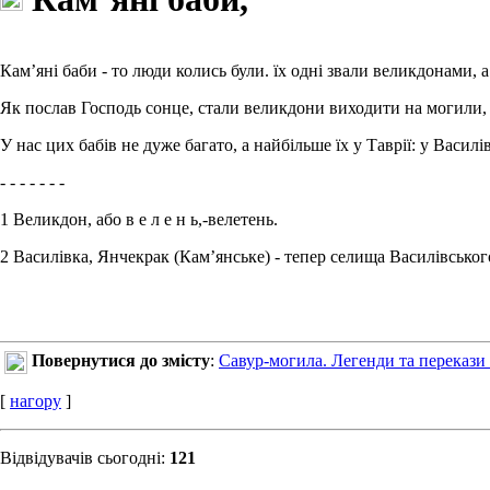
Кам’яні баби - то люди колись були. їх одні звали великдонами, 
Як послав Господь сонце, стали великдони виходити на могили, с
У нас цих бабів не дуже багато, а найбільше їх у Таврії: у Васи
- - - - - - -
1 Великдон, або в е л е н ь,-велетень.
2 Василівка, Янчекрак (Кам’янське) - тепер селища Василівського
Повернутися до змісту
:
Савур-могила. Легенди та перекази
[
нагору
]
Відвідувачів сьогодні:
121