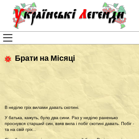
Брати на Місяці
В неділю гріх вилами давать скотині.
У батька, кажуть, було два сини. Раз у неділю раненько
проснувся старший син, взяв вила і побіг скотині давать. Побіг -
та на свій гріх...