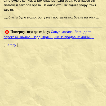
Сіно було в копиці, а там спав менший брат. Розігнався він
вилами й заколов брата. Заколов ото і як підняв угору, так і
закляк.
Щоб усім було видко, Бог узяв і поставив тих братів на місяці.
Савур-могила. Легенди та
Повернутися до змісту
:
перекази Нижньої Наддніпрянщини. Із прадавніх криниць.
[
нагору
]