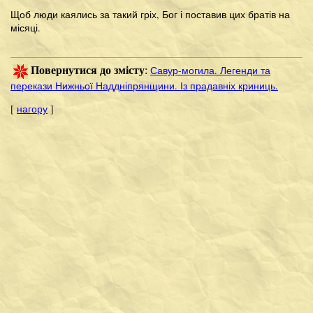
Щоб люди каялись за такий гріх, Бог і поставив цих братів на
місяці.
Савур-могила. Легенди та
Повернутися до змісту
:
перекази Нижньої Наддніпрянщини. Із прадавніх криниць.
[
нагору
]