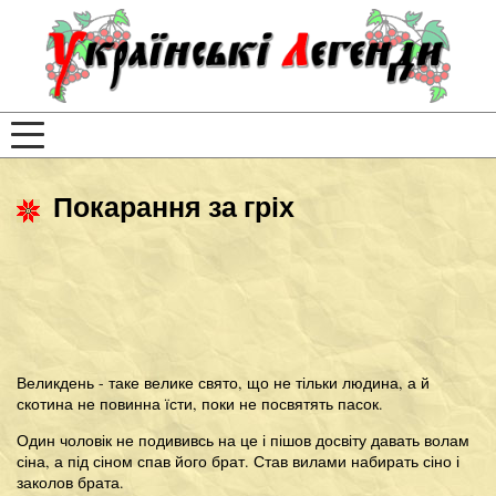
Покарання за гріх
Великдень - таке велике свято, що не тільки людина, а й
скотина не повинна їсти, поки не посвятять пасок.
Один чоловік не подививсь на це і пішов досвіту давать волам
сіна, а під сіном спав його брат. Став вилами набирать сіно і
заколов брата.