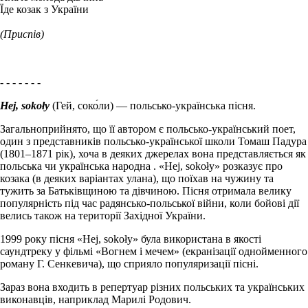
Їде козак з України
(Приспів)
- - - - - - -
Hej, sokoły
(Гей, соко́ли) — польсько-українська пісня.
Загальноприйнято, що її автором є польсько-український поет,
один з представників польсько-української школи Томаш Падура
(1801–1871 рік), хоча в деяких джерелах вона представляється як
польська чи українська народна . «Hej, sokoły» розказує про
козака (в деяких варіантах улана), що поїхав на чужину та
тужить за Батьківщиною та дівчиною. Пісня отримала велику
популярність під час радянсько-польської війни, коли бойові дії
велись також на території Західної України.
1999 року пісня «Hej, sokoły» була використана в якості
саундтреку у фільмі «Вогнем і мечем» (екранізації однойменного
роману Г. Сенкевича), що сприяло популяризації пісні.
Зараз вона входить в репертуар різних польських та українських
виконавців, наприклад Марилі Родович.