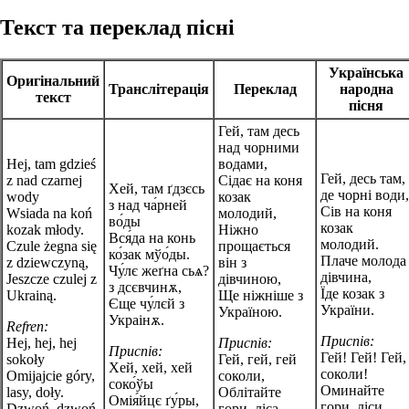
Текст та переклад пісні
Українська
Оригінальний
Транслітерація
Переклад
народна
текст
пісня
Гей, там десь
над чорними
Hej, tam gdzieś
водами,
Гей, десь там,
z nad czarnej
Сідає на коня
Хей, там ґдзєсь
де чорні води,
wody
козак
з над ча́рней
Сів на коня
Wsiada na koń
молодий,
во́ды
козак
kozak młody.
Ніжно
Вся́да на конь
молодий.
Czule żegna się
прощається
ко́зак мўо́ды.
Плаче молода
z dziewczyną,
він з
Чу́лє жеґна сьѧ?
дівчина,
Jeszcze czulej z
дівчиною,
з дсєвчинѫ,
Їде козак з
Ukrainą.
Ще ніжніше з
Єще чу́лєй з
України.
Україною.
Украінѫ.
Refren:
Приспів:
Hej, hej, hej
Приспів:
Приспів:
Гей! Гей! Гей,
sokoły
Гей, гей, гей
Хей, хей, хей
соколи!
Omijajcie góry,
соколи,
соко́ўы
Оминайте
lasy, doły.
Облітайте
Омія́йцє ґу́ры,
гори, ліси,
Dzwoń, dzwoń,
гори, ліса,