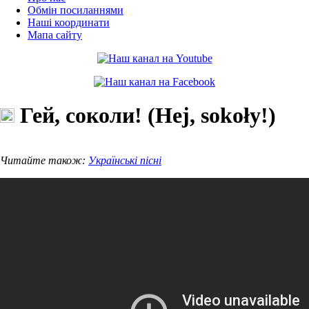
Обмін посиланнями
Наші координати
Мапа сайту
Гей, соколи! (Hej, sokoły!)
Читайте також:
Українські пісні