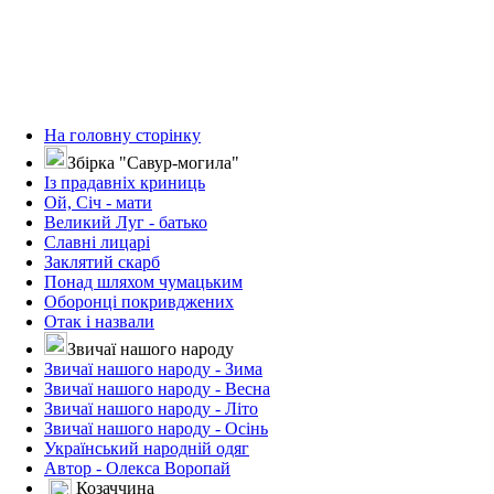
На головну сторінку
Збірка "Савур-могила"
Із прадавніх криниць
Ой, Січ - мати
Великий Луг - батько
Славні лицарі
Заклятий скарб
Понад шляхом чумацьким
Оборонці покривджених
Отак і назвали
Звичаї нашого народу
Звичаї нашого народу - Зима
Звичаї нашого народу - Весна
Звичаї нашого народу - Літо
Звичаї нашого народу - Осінь
Український народній одяг
Автор - Олекса Воропай
Козаччина