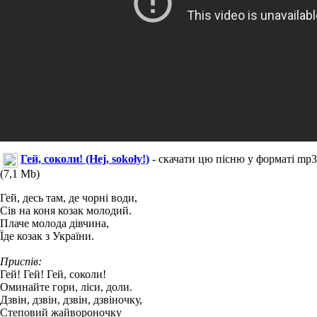
Гей, соколи! (Hej, sokoły!)
- скачати цю пісню у форматі mp3
(7,1 Mb)
Гей, десь там, де чорні води,
Сів на коня козак молодий.
Плаче молода дівчина,
Їде козак з України.
Приспів:
Гей! Гей! Гей, соколи!
Оминайте гори, ліси, доли.
Дзвін, дзвін, дзвін, дзвіночку,
Степовий жайвороночку