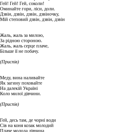
Гей! Гей! Гей, соколи!
Оминайте гори, ліси, доли.
Дзвін, дзвін, дзвін, дзвіночку,
Мій степовий дзвін, дзвін, дзвін
Жаль, жаль за милою,
За рідною стороною.
Жаль, жаль серце плаче,
Більше її не побачу.
(Приспів)
Меду, вина наливайте
Як загину поховайте
На далекій Україні
Коло милої дівчини.
(Приспів)
Гей, десь там, де чорні води
Сів на коня козак молодий
Плаче молода дівчина