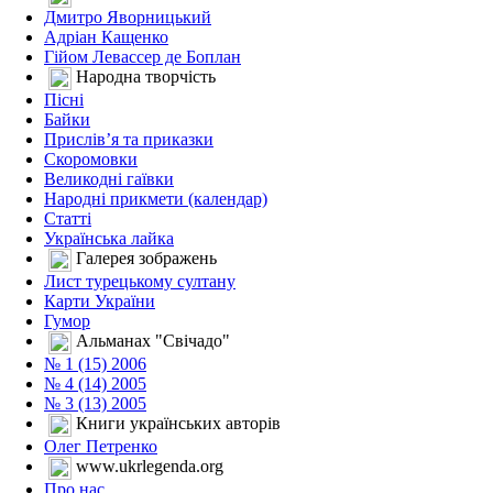
Дмитро Яворницький
Адріан Кащенко
Гійом Левассер де Боплан
Народна творчість
Пісні
Байки
Прислів’я та приказки
Скоромовки
Великодні гаївки
Народні прикмети (календар)
Статті
Українська лайка
Галерея зображень
Лист турецькому султану
Карти України
Гумор
Альманах "Свічадо"
№ 1 (15) 2006
№ 4 (14) 2005
№ 3 (13) 2005
Книги українських авторів
Олег Петренко
www.ukrlegenda.org
Про нас