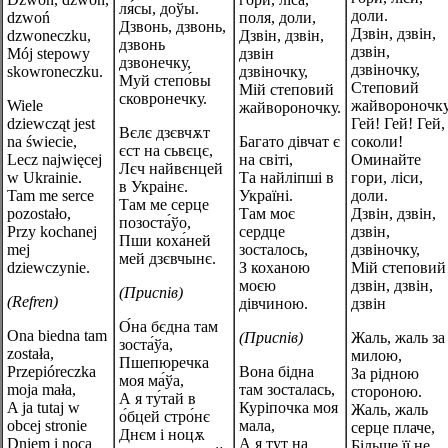
ля́сы, доўы.
доли.
dzwoń
поля, доли,
Дзвонь, дзвонь,
Дзвін, дзвін,
dzwoneczku,
Дзвін, дзвін,
дзвонь
дзвін,
Mój stepowy
дзвін
дзвонечку,
дзвіночку,
skowroneczku.
дзвіночку,
Муй степо́вы
Степовий
Мій степовий
сковронечку.
Wiele
жайвороночк
жайвороночку.
dziewcząt jest
Гей! Гей! Гей,
Вєлє дзєвчѫт
na świecie,
Багато дівчат є
соколи!
єст на сьвєцє,
Lecz najwięcej
на світі,
Оминайте
Лєч найвєнцей
w Ukrainie.
Та найліпші в
гори, ліси,
в Украінє.
Tam me serce
Україні.
доли.
Там ме серце
pozostało,
Там моє
Дзвін, дзвін,
позоста́ўо,
Przy kochanej
сердце
дзвін,
Пши коха́ней
mej
зосталось,
дзвіночку,
мей дзєвчынє.
dziewczynie.
З коханою
Мій степовий
моєю
дзвін, дзвін,
(Приспів)
(Refren)
дівчиною.
дзвін
О́на бєдна там
Ona biedna tam
(Приспів)
Жаль, жаль за
зоста́ўа,
została,
милою,
Пшепюречка
Przepióreczka
Вона бідна
За рідною
моя ма́ўа,
moja mała,
там зосталась,
стороною.
А я ту́тай в
A ja tutaj w
Куріпочка моя
Жаль, жаль
о́бцей стро́нє
obcej stronie
мала,
серце плаче,
Днєм і ноцѫ
Dniem i nocą
А я тут на
Більше її не