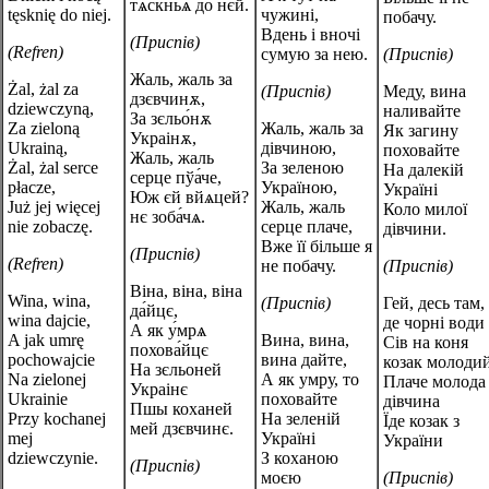
тѧскньѧ до нєй.
tęsknię do niej.
чужині,
побачу.
Вдень і вночі
(Приспів)
(Refren)
сумую за нею.
(Приспів)
Жаль, жаль за
Żal, żal za
(Приспів)
Меду, вина
дзєвчинѫ,
dziewczyną,
наливайте
За зєльо́нѫ
Za zieloną
Жаль, жаль за
Як загину
Украінѫ,
Ukrainą,
дівчиною,
поховайте
Жаль, жаль
Żal, żal serce
За зеленою
На далекій
серце пўа́че,
płacze,
Україною,
Україні
Юж єй вйѧцей?
Już jej więcej
Жаль, жаль
Коло милої
нє зоба́чѧ.
nie zobaczę.
серце плаче,
дівчини.
Вже її більше я
(Приспів)
(Refren)
не побачу.
(Приспів)
Віна, віна, віна
Wina, wina,
(Приспів)
Гей, десь там,
да́йцє,
wina dajcie,
де чорні води
А як у́мрѧ
A jak umrę
Вина, вина,
Сів на коня
похова́йцє
pochowajcie
вина дайте,
козак молоди
На зєльоней
Na zielonej
А як умру, то
Плаче молода
Украінє
Ukrainie
поховайте
дівчина
Пшы коханей
Przy kochanej
На зеленій
Їде козак з
мей дзєвчинє.
mej
Україні
України
dziewczynie.
З коханою
(Приспів)
моєю
(Приспів)