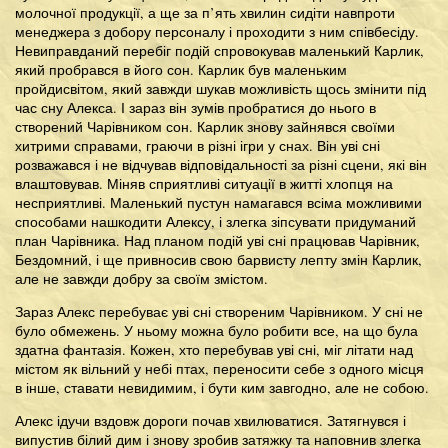
молочної продукції, а ще за п’ять хвилин сидіти навпроти
менеджера з добору персоналу і проходити з ним співбесіду.
Невиправданий перебіг подій спровокував маленький Карлик,
який пробрався в його сон. Карлик був маленьким
пройдисвітом, який завжди шукав можливість щось змінити під
час сну Алекса. І зараз він зумів пробратися до нього в
створений Чарівником сон. Карлик знову зайнявся своїми
хитрими справами, граючи в різні ігри у снах. Він уві сні
розважався і не відчував відповідальності за різні сцени, які він
влаштовував. Міняв сприятливі ситуації в житті хлопця на
несприятливі. Маленький пустун намагався всіма можливими
способами нашкодити Алексу, і злегка зіпсувати придуманий
план Чарівника. Над планом подій уві сні працював Чарівник,
Бездомний, і ще привносив свою барвисту лепту змін Карлик,
але не завжди добру за своїм змістом.
Зараз Алекс перебуває уві сні створеним Чарівником. У сні не
було обмежень. У ньому можна було робити все, на що була
здатна фантазія. Кожен, хто перебував уві сні, міг літати над
містом як вільний у небі птах, переносити себе з одного місця
в інше, ставати невидимим, і бути ким завгодно, але не собою.
Алекс ідучи вздовж дороги почав хвилюватися. Затягнувся і
випустив білий дим і знову зробив затяжку та наповнив злегка