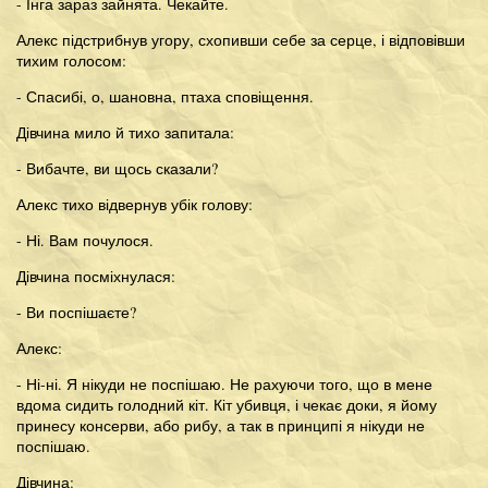
- Інга зараз зайнята. Чекайте.
Алекс підстрибнув угору, схопивши себе за серце, і відповівши
тихим голосом:
- Спасибі, о, шановна, птаха сповіщення.
Дівчина мило й тихо запитала:
- Вибачте, ви щось сказали?
Алекс тихо відвернув убік голову:
- Ні. Вам почулося.
Дівчина посміхнулася:
- Ви поспішаєте?
Алекс:
- Ні-ні. Я нікуди не поспішаю. Не рахуючи того, що в мене
вдома сидить голодний кіт. Кіт убивця, і чекає доки, я йому
принесу консерви, або рибу, а так в принципі я нікуди не
поспішаю.
Дівчина: