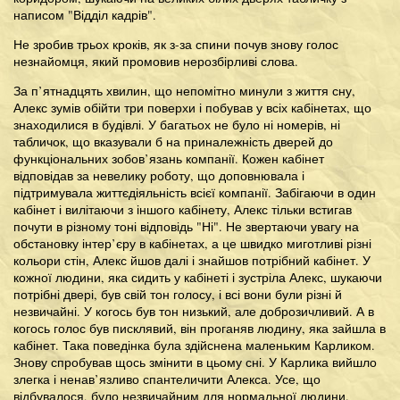
написом "Відділ кадрів".
Не зробив трьох кроків, як з-за спини почув знову голос
незнайомця, який промовив нерозбірливі слова.
За п’ятнадцять хвилин, що непомітно минули з життя сну,
Алекс зумів обійти три поверхи і побував у всіх кабінетах, що
знаходилися в будівлі. У багатьох не було ні номерів, ні
табличок, що вказували б на приналежність дверей до
функціональних зобов’язань компанії. Кожен кабінет
відповідав за невелику роботу, що доповнювала і
підтримувала життєдіяльність всієї компанії. Забігаючи в один
кабінет і вилітаючи з іншого кабінету, Алекс тільки встигав
почути в різному тоні відповідь "Ні". Не звертаючи увагу на
обстановку інтер’єру в кабінетах, а це швидко миготливі різні
кольори стін, Алекс йшов далі і знайшов потрібний кабінет. У
кожної людини, яка сидить у кабінеті і зустріла Алекс, шукаючи
потрібні двері, був свій тон голосу, і всі вони були різні й
незвичайні. У когось був тон низький, але доброзичливий. А в
когось голос був писклявий, він проганяв людину, яка зайшла в
кабінет. Така поведінка була здійснена маленьким Карликом.
Знову спробував щось змінити в цьому сні. У Карлика вийшло
злегка і ненав’язливо спантеличити Алекса. Усе, що
відбувалося, було незвичайним для нормальної людини.