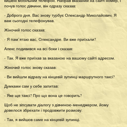
кишені мобільний телефон. Набрав вказаний на сайті номер, і
почув голос дівчини, він одразу сказав:
- Доброго дня. Вас знову турбує Олександр Миколайович. Я
вам сьогодні телефонував.
Жіночий голос сказав:
- Я пам’ятаю вас, Олександре. Ви вже приїхали?
Алекс подивився на всі боки і сказав:
- Так. Я вже приїхав за вказаною на вашому сайті адресом.
Жіночий голос знову сказав:
- Ви вийшли відразу на кінцевій зупинці маршрутного таксі?
Думками сам у себе запитав:
- Яке ще таксі? Про що вона це говорить?
Щоб не зіпсувати діалогу з дівчиною-менеджером, йому
довелося збрехати і продовжити розмову:
- Так, я вийшов саме на кінцевій зупинці.