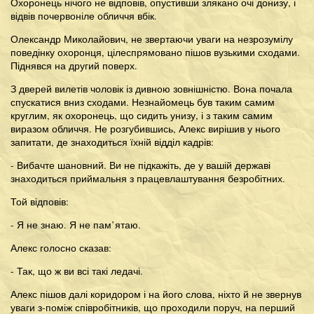
Охоронець нічого не відповів, опустивши злякано очі донизу, і
відвів почервоніле обличчя вбік.
Олександр Миколайович, не звертаючи уваги на незрозумілу
поведінку охоронця, цілеспрямовано пішов вузькими сходами.
Піднявся на другий поверх.
З дверей вилетів чоловік із дивною зовнішністю. Вона почала
спускатися вниз сходами. Незнайомець був таким самим
круглим, як охоронець, що сидить унизу, і з таким самим
виразом обличчя. Не розгубившись, Алекс вирішив у нього
запитати, де знаходиться їхній відділ кадрів:
- Вибачте шановний. Ви не підкажіть, де у вашій державі
знаходиться приймальня з працевлаштування безробітних.
Той відповів:
- Я не знаю. Я не пам’ятаю.
Алекс голосно сказав:
- Так, що ж ви всі такі ледачі.
Алекс пішов далі коридором і на його слова, ніхто й не звернув
уваги з-поміж співробітників, що проходили поруч, на перший