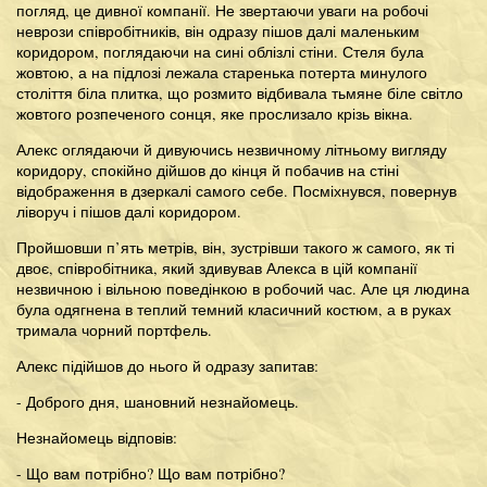
погляд, це дивної компанії. Не звертаючи уваги на робочі
неврози співробітників, він одразу пішов далі маленьким
коридором, поглядаючи на сині облізлі стіни. Стеля була
жовтою, а на підлозі лежала старенька потерта минулого
століття біла плитка, що розмито відбивала тьмяне біле світло
жовтого розпеченого сонця, яке прослизало крізь вікна.
Алекс оглядаючи й дивуючись незвичному літньому вигляду
коридору, спокійно дійшов до кінця й побачив на стіні
відображення в дзеркалі самого себе. Посміхнувся, повернув
ліворуч і пішов далі коридором.
Пройшовши п’ять метрів, він, зустрівши такого ж самого, як ті
двоє, співробітника, який здивував Алекса в цій компанії
незвичною і вільною поведінкою в робочий час. Але ця людина
була одягнена в теплий темний класичний костюм, а в руках
тримала чорний портфель.
Алекс підійшов до нього й одразу запитав:
- Доброго дня, шановний незнайомець.
Незнайомець відповів:
- Що вам потрібно? Що вам потрібно?