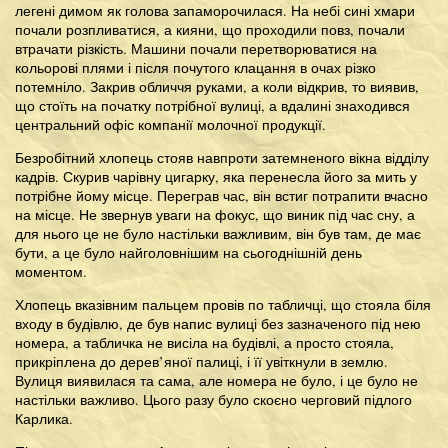
легені димом як голова запаморочилася. На небі сині хмари
почали розпливатися, а кияни, що проходили повз, почали
втрачати різкість. Машини почали перетворюватися на
кольорові плями і після почутого клацання в очах різко
потемніло. Закрив обличчя руками, а коли відкрив, то виявив,
що стоїть на початку потрібної вулиці, а вдалині знаходився
центральний офіс компанії молочної продукції.
Безробітний хлопець стояв навпроти затемненого вікна відділу
кадрів. Скурив чарівну цигарку, яка перенесла його за мить у
потрібне йому місце. Переграв час, він встиг потрапити вчасно
на місце. Не звернув уваги на фокус, що виник під час сну, а
для нього це не було настільки важливим, він був там, де має
бути, а це було найголовнішим на сьогоднішній день
моментом.
Хлопець вказівним пальцем провів по табличці, що стояла біля
входу в будівлю, де був напис вулиці без зазначеного під нею
номера, а табличка не висіла на будівлі, а просто стояла,
прикріплена до дерев’яної палиці, і її увіткнули в землю.
Вулиця виявилася та сама, але номера не було, і це було не
настільки важливо. Цього разу було скоєно черговий підлого
Карлика.