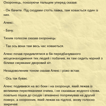
Охоронець, показуючи пальцем уперед сказав:
- Он бачите. Під сходами стоїть лавка, там ховається один із
них.
Алекс:
- Бачу.
Тихим голосом сказав охоронець:
- Так ось вони там весь час ховаються.
Алекс почав придивлятися в бік передбачуваного
місцезнаходження тих людей і побачив, як там сидить чорний з
білими смужками дворовий кіт.
Незадоволеним тоном сказав Алекс і різко встав:
- Ось так буває.
Алекс подивився на всі боки і на охоронця, який лежав із
великими переляканими очима, і не сказавши жодного слова,
повільно пішов до сходів і впевнено попрямував на другий
поверх, а охоронник, який лежав на підлозі, знову голосно
закричав: