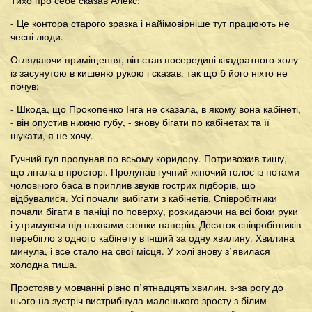
Тихо про себе сказав Алекс:
- Це контора старого зразка і найімовірніше тут працюють не
чесні люди.
Оглядаючи приміщення, він став посередині квадратного холу
із засунутою в кишеню рукою і сказав, так що б його ніхто не
почув:
- Шкода, що Прокопенко Інга не сказала, в якому вона кабінеті,
- він опустив нижню губу, - знову бігати по кабінетах та її
шукати, я не хочу.
Гучний гул пролунав по всьому коридору. Потривожив тишу,
що літала в просторі. Пролунав гучний жіночий голос із нотами
чоловічого баса в приплив звуків гострих підборів, що
відбувалися. Усі почали вибігати з кабінетів. Співробітники
почали бігати в паніці по поверху, розкидаючи на всі боки руки
і утримуючи під пахвами стопки паперів. Десяток співробітників
перебігло з одного кабінету в інший за одну хвилину. Хвилина
минула, і все стало на свої місця. У холі знову з’явилася
холодна тиша.
Простояв у мовчанні рівно п’ятнадцять хвилин, з-за рогу до
нього на зустріч вистрибнула маленького зросту з білим