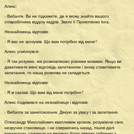
Алекс:
- Вибачте. Ви не підкажете, де я можу знайти вашого
співробітника відділу кадрів. Звати її Прокопенко Інга.
Незнайомець відповів:
- Я вас не зрозумів. Що вам потрібно від мене?
Алекс усміхнувся:
- Я так розумію, ми розмовляємо різними мовами. Якщо ви
даватимете мені відповідь запитанням і знову ставитимете
запитання, то наша розмова не складеться.
Незнайомець відповів:
- Я ж сказав. Що вам від мене потрібно?
Алекс подивився на незнайомця і відповів:
- Вибачте за занепокоєння. Дякую за увагу і за запитання.
Олександр Миколайович квапливим кроком, розуміючи своє
незручне становище, і не озираючись назад, пішов далі
коридором, шукаючи на великих білих дверях табличку з