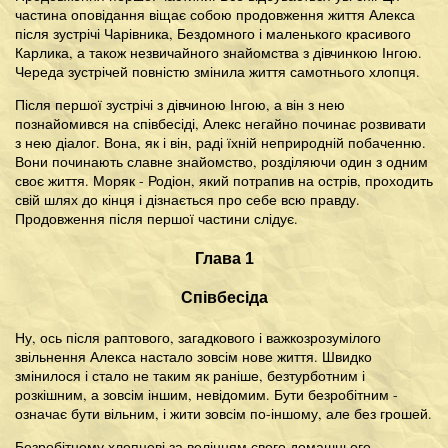
частина оповідання віщає собою продовження життя Алекса
після зустрічі Чарівника, Бездомного і маленького красивого
Карлика, а також незвичайного знайомства з дівчинкою Інгою.
Череда зустрічей повністю змінила життя самотнього хлопця.
Після першої зустрічі з дівчиною Інгою, а він з нею
познайомився на співбесіді, Алекс негайно починає розвивати
з нею діалог. Вона, як і він, раді їхній неприродній побаченню.
Вони починають славне знайомство, розділяючи один з одним
своє життя. Моряк - Родіон, який потрапив на острів, проходить
свій шлях до кінця і дізнається про себе всю правду.
Продовження після першої частини слідує.
Глава 1
Співбесіда
Ну, ось після раптового, загадкового і важкозрозумілого
звільнення Алекса настало зовсім нове життя. Швидко
змінилося і стало не таким як раніше, безтурботним і
розкішним, а зовсім іншим, невідомим. Бути безробітним -
означає бути вільним, і жити зовсім по-іншому, але без грошей.
Безробітному хлопцеві за велінням свого домашнього