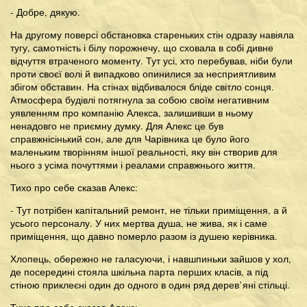
- Добре, дякую.
На другому поверсі обстановка стареньких стін одразу навіяла
тугу, самотність і білу порожнечу, що сховала в собі дивне
відчуття втраченого моменту. Тут усі, хто перебував, ніби були
проти своєї волі й випадково опинилися за несприятливим
збігом обставин. На стінах відбивалося бліде світло сонця.
Атмосфера будівлі потягнула за собою своїм негативним
уявленням про компанію Алекса, залишивши в ньому
ненадовго не приємну думку. Для Алекс це був
справжнісінький сон, але для Чарівника це було його
маленьким творінням іншої реальності, яку він створив для
нього з усіма почуттями і реалами справжнього життя.
Тихо про себе сказав Алекс:
- Тут потрібен капітальний ремонт, не тільки приміщення, а й
усього персоналу. У них мертва душа, не жива, як і саме
приміщення, що давно померло разом із душею керівника.
Хлопець, обережно не галасуючи, і навшпиньки зайшов у хол,
де посередині стояла шкільна парта перших класів, а під
стіною приклеєні один до одного в один ряд дерев’яні стільці.