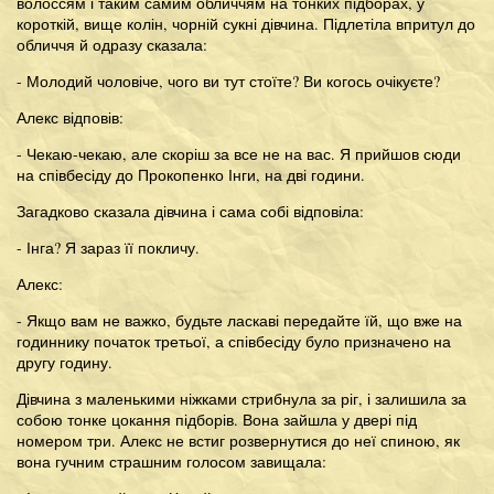
волоссям і таким самим обличчям на тонких підборах, у
короткій, вище колін, чорній сукні дівчина. Підлетіла впритул до
обличчя й одразу сказала:
- Молодий чоловіче, чого ви тут стоїте? Ви когось очікуєте?
Алекс відповів:
- Чекаю-чекаю, але скоріш за все не на вас. Я прийшов сюди
на співбесіду до Прокопенко Інги, на дві години.
Загадково сказала дівчина і сама собі відповіла:
- Інга? Я зараз її покличу.
Алекс:
- Якщо вам не важко, будьте ласкаві передайте їй, що вже на
годиннику початок третьої, а співбесіду було призначено на
другу годину.
Дівчина з маленькими ніжками стрибнула за ріг, і залишила за
собою тонке цокання підборів. Вона зайшла у двері під
номером три. Алекс не встиг розвернутися до неї спиною, як
вона гучним страшним голосом завищала: