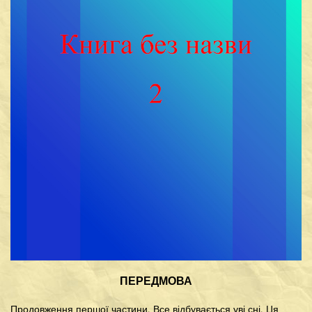
ПЕРЕДМОВА
Продовження першої частини. Все відбувається уві сні. Ця