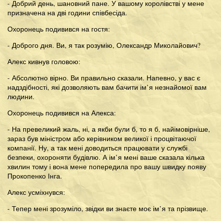
- Добрий день, шановний пане. У вашому королівстві у мене
призначена на дві години співбесіда.
Охоронець подивився на гостя:
- Доброго дня. Ви, я так розумію, Олександр Миколайович?
Алекс кивнув головою:
- Абсолютно вірно. Ви правильно сказали. Напевно, у вас є
надздібності, які дозволяють вам бачити ім’я незнайомої вам
людини.
Охоронець подивився на Алекса:
- На превеликий жаль, ні, а якби були б, то я б, найімовірніше,
зараз був міністром або керівником великої і процвітаючої
компанії. Ну, а так мені доводиться працювати у службі
безпеки, охороняти будівлю. А ім’я мені ваше сказала кілька
хвилин тому і вона мене попередила про вашу швидку появу
Прокопенко Інга.
Алекс усміхнувся:
- Тепер мені зрозуміло, звідки ви знаєте моє ім’я та прізвище.