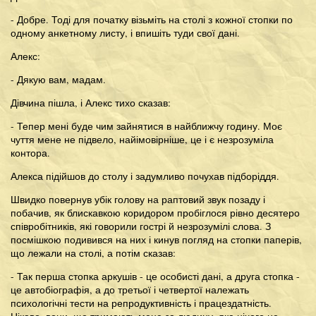
- Добре. Тоді для початку візьміть на столі з кожної стопки по
одному анкетному листу, і впишіть туди свої дані.
Алекс:
- Дякую вам, мадам.
Дівчина пішла, і Алекс тихо сказав:
- Тепер мені буде чим зайнятися в найближчу годину. Моє
чуття мене не підвело, найімовірніше, це і є незрозуміла
контора.
Алекса підійшов до столу і задумливо почухав підборіддя.
Швидко повернув убік голову на раптовий звук позаду і
побачив, як блискавкою коридором пробіглося рівно десятеро
співробітників, які говорили гострі й незрозумілі слова. З
посмішкою подивився на них і кинув погляд на стопки паперів,
що лежали на столі, а потім сказав:
- Так перша стопка аркушів - це особисті дані, а друга стопка -
це автобіографія, а до третьої і четвертої належать
психологічні тести на репродуктивність і працездатність.