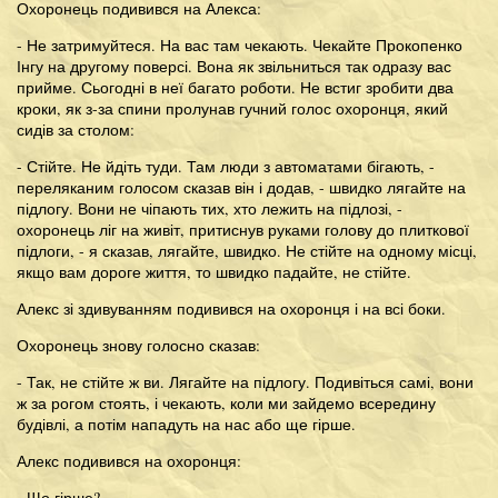
Охоронець подивився на Алекса:
- Не затримуйтеся. На вас там чекають. Чекайте Прокопенко
Інгу на другому поверсі. Вона як звільниться так одразу вас
прийме. Сьогодні в неї багато роботи. Не встиг зробити два
кроки, як з-за спини пролунав гучний голос охоронця, який
сидів за столом:
- Стійте. Не йдіть туди. Там люди з автоматами бігають, -
переляканим голосом сказав він і додав, - швидко лягайте на
підлогу. Вони не чіпають тих, хто лежить на підлозі, -
охоронець ліг на живіт, притиснув руками голову до плиткової
підлоги, - я сказав, лягайте, швидко. Не стійте на одному місці,
якщо вам дороге життя, то швидко падайте, не стійте.
Алекс зі здивуванням подивився на охоронця і на всі боки.
Охоронець знову голосно сказав:
- Так, не стійте ж ви. Лягайте на підлогу. Подивіться самі, вони
ж за рогом стоять, і чекають, коли ми зайдемо всередину
будівлі, а потім нападуть на нас або ще гірше.
Алекс подивився на охоронця:
- Що гірше?