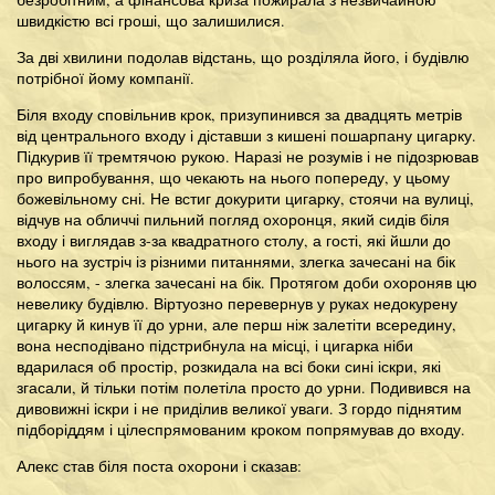
швидкістю всі гроші, що залишилися.
За дві хвилини подолав відстань, що розділяла його, і будівлю
потрібної йому компанії.
Біля входу сповільнив крок, призупинився за двадцять метрів
від центрального входу і діставши з кишені пошарпану цигарку.
Підкурив її тремтячою рукою. Наразі не розумів і не підозрював
про випробування, що чекають на нього попереду, у цьому
божевільному сні. Не встиг докурити цигарку, стоячи на вулиці,
відчув на обличчі пильний погляд охоронця, який сидів біля
входу і виглядав з-за квадратного столу, а гості, які йшли до
нього на зустріч із різними питаннями, злегка зачесані на бік
волоссям, - злегка зачесані на бік. Протягом доби охороняв цю
невелику будівлю. Віртуозно перевернув у руках недокурену
цигарку й кинув її до урни, але перш ніж залетіти всередину,
вона несподівано підстрибнула на місці, і цигарка ніби
вдарилася об простір, розкидала на всі боки сині іскри, які
згасали, й тільки потім полетіла просто до урни. Подивився на
дивовижні іскри і не приділив великої уваги. З гордо піднятим
підборіддям і цілеспрямованим кроком попрямував до входу.
Алекс став біля поста охорони і сказав: