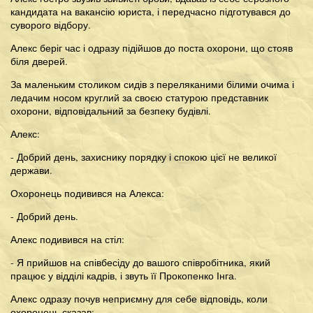
кандидата на вакансію юриста, і передчасно підготувався до
суворого відбору.
Алекс беріг час і одразу підійшов до поста охорони, що стояв
біля дверей.
За маленьким столиком сидів з переляканими білими очима і
ледачим носом круглий за своєю статурою представник
охорони, відповідальний за безпеку будівлі.
Алекс:
- Добрий день, захиснику порядку і спокою цієї не великої
держави.
Охоронець подивився на Алекса:
- Добрий день.
Алекс подивився на стіл:
- Я прийшов на співбесіду до вашого співробітника, який
працює у відділі кадрів, і звуть її Прокопенко Інга.
Алекс одразу почув неприємну для себе відповідь, коли
охоронець сказав: