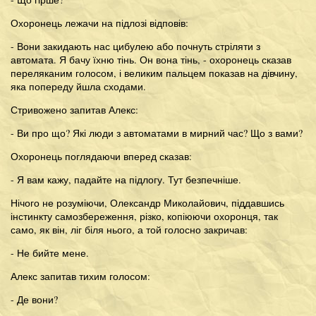
Охоронець лежачи на підлозі відповів:
- Вони закидають нас цибулею або почнуть стріляти з
автомата. Я бачу їхню тінь. Он вона тінь, - охоронець сказав
переляканим голосом, і великим пальцем показав на дівчину,
яка попереду йшла сходами.
Стривожено запитав Алекс:
- Ви про що? Які люди з автоматами в мирний час? Що з вами?
Охоронець поглядаючи вперед сказав:
- Я вам кажу, падайте на підлогу. Тут безпечніше.
Нічого не розуміючи, Олександр Миколайович, піддавшись
інстинкту самозбереження, різко, копіюючи охоронця, так
само, як він, ліг біля нього, а той голосно закричав:
- Не бийте мене.
Алекс запитав тихим голосом:
- Де вони?