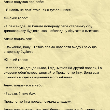
Алекс подумав про себе:
- Я навіть не пам’ятаю, як я тут опинився.
Жіночий голос:
- Олександре, ви бачите попереду себе стареньку сіру
триповерхову будівлю, зовні обкладену сіруватою плиткою.
Алекс подивився:
- Звичайно, бачу. Я стою прямо навпроти входу і бачу цю
стареньку будівлю.
Жіночий голос:
- А тепер увійдіть до нього, і підніміться на другий поверх, і в
охорони обов’язково запитайте Прокопенко Інгу. Вони вам
покажуть місцезнаходження мого кабінету.
Алекс подивився в небо:
- Гаразд. Я вже йду.
Прокопенко Інга перша поклала слухавку.
Алекс гостро звузив звивисті брови, вдавав із себе серозного