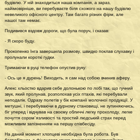
будівлю. У ній знаходиться наша компанія, а зараз,
найімовірніше, ви перебуваєте біля схожого на нашу будівлю
невеликого офісного центру. Там багато різних фірм, але
нашої там немає.
Подивився вздовж дороги, що була поруч, і сказав:
- Я скоро буду.
Прокопенко Інга завершила розмову, швидко поклав слухавку і
пролунали короткі гудки.
Тримаючи в руці телефон опустив руку:
- Ось це я дурень! Виходить, я сам над собою вчинив аферу.
Алекс хльостко вдарив себе долонькою по лобі так, що гучний
звук, який пролунав, розполохав усіх птахів, які перебували
неподалік. Одразу полетів у бік компанії молочної продукції. У
метушні, і перебуваючи в дурному становищі, не зупиняючись,
біг уперед і відчував на своєму обличчі легку прохолоду, легке
почуття сором’язливості та простий людський страх перед
можливим запізненням на першу співбесіду.
На даний момент хлопцеві необхідна була робота. Був
безробітним, а фінансова криза пожирала з незвичайною