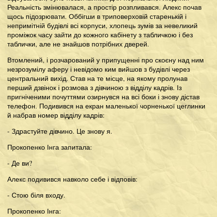
Реальність змінювалася, а простір розпливався. Алекс почав
щось підозрювати. Оббігши в триповерховій старенькій і
непримітній будівлі всі корпуси, хлопець зумів за невеликий
проміжок часу зайти до кожного кабінету з табличкою і без
таблички, але не знайшов потрібних дверей.
Втомлений, і розчарований у припущенні про скоєну над ним
незрозумілу аферу і невідомо ким вийшов з будівлі через
центральний вихід. Став на те місце, на якому пролунав
перший дзвінок і розмова з дівчиною з відділу кадрів. Із
пригніченими почуттями озирнувся на всі боки і знову дістав
телефон. Подивився на екран маленької чорненької цеглинки
й набрав номер відділу кадрів:
- Здрастуйте дівчино. Це знову я.
Прокопенко Інга запитала:
- Де ви?
Алекс подивився навколо себе і відповів:
- Стою біля входу.
Прокопенко Інга: