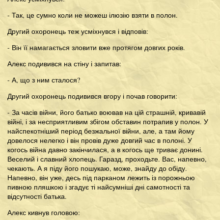
- Так, це сумно коли не можеш ілюзію взяти в полон.
Другий охоронець теж усміхнувся і відповів:
- Він її намагається зловити вже протягом довгих років.
Алекс подивився на стіну і запитав:
- А, що з ним сталося?
Другий охоронець подивився вгору і почав говорити:
- За часів війни, його батько воював на цій страшній, кривавій
війні, і за несприятливим збігом обставин потрапив у полон. У
найспекотніший період безжальної війни, але, а там йому
довелося нелегко і він провів дуже довгий час в полоні. У
когось війна давно закінчилася, а в когось ще триває донині.
Веселий і славний хлопець. Гаразд, проходьте. Вас, напевно,
чекають. А я піду його пошукаю, може, знайду до обіду.
Напевно, він уже, десь під парканом лежить із порожньою
пивною пляшкою і згадує ті найсумніші дні самотності та
відсутності батька.
Алекс кивнув головою: