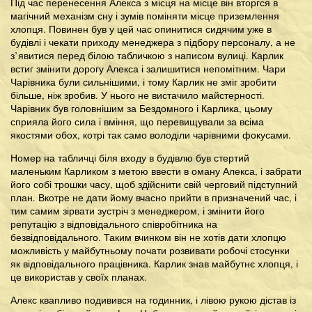
Під час перенесення Алекса з місця на місце він вторгся в
магічний механізм сну і зумів поміняти місце приземлення
хлопця. Повинен був у цей час опинитися сидячим уже в
будівлі і чекати приходу менеджера з підбору персоналу, а не
з’явитися перед білою табличкою з написом вулиці. Карлик
встиг змінити дорогу Алекса і залишитися непомітним. Чари
Чарівника були сильнішими, і тому Карлик не зміг зробити
більше, ніж зробив. У нього не вистачило майстерності.
Чарівник був головнішим за Бездомного і Карлика, цьому
сприяла його сила і вміння, що перевищували за всіма
якостями обох, котрі так само володіли чарівними фокусами.
Номер на табличці біля входу в будівлю був стертий
маленьким Карликом з метою ввести в оману Алекса, і забрати
його собі трошки часу, щоб здійснити свій черговий підступний
план. Вкотре не дати йому вчасно прийти в призначений час, і
тим самим зірвати зустріч з менеджером, і змінити його
репутацію з відповідального співробітника на
безвідповідального. Таким вчинком він не хотів дати хлопцю
можливість у майбутньому почати розвивати робочі стосунки
як відповідального працівника. Карлик знав майбутнє хлопця, і
це використав у своїх планах.
Алекс квапливо подивився на годинник, і лівою рукою дістав із