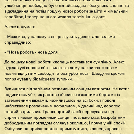
улюбленця необхідно було якнайшвидше і без уповільнення та
відкладання на потім пошуку нової роботи знайти мінімальний
заробіток, і тепер на нього чекала зовсім інша доля.
Алекс подумав:
- Можливо, у нашому світі це звучить дивно, але вельми
справедливо:
- "Нова робота - нова доля".
До пошуку нової роботи хлопець поставився сумлінно. Алекс
відклав усі справи вбік і вилетів з дому на крилах із зовсім
новим відчуттям свободи та безтурботності. Швидким кроком
попрямував у бік місцевої зупинки.
Зупинився під залізним розпеченим сонцем козирком. Не встиг
подивитись убік, як раптово з’явився з жовтими бортами із
затемненими вікнами, нахилившись на всі боки, і поволі
наближався розпеченим асфальтом, у далині над дорогою
жовтий вітрильник. Транспортний засіб пересувався під
сприятливими променями сонця і повільно їхав. Безробітним
добродушним поглядом оглянув околицю, і почув у ній спокій.
Очікуючи на приїзд жовтого прямокутника, хлопець правою