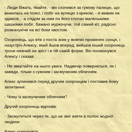
- Люди біжать, тікайте, - він схопився за гумову палицю, що
важилась на поясі, і побіг на вулицю з криком, - я живим не
здаюся, - а слідом за ним по його стопах маленькими
шашками побіг, бажано муркочучи, той самий кіт, радісно
розмахуючи на всі боки хвостом.
Охоронець, що втік з поста зник у жовтих променях сонця, і
назустріч Алексу, який йшов вперед, вийшов інший охоронець
трохи нижчий на зріст і в тій самій формі. Він посміхнувся
Алексу і сказав:
- Не звертайте на нього уваги. Надвечір повернеться, як і
завжди, тільки з сумним і засмученим обличчям.
Алекс зупинився перед другим охоронцем і поставив йому
запитання:
- Чому із засмученим обличчям?
Другий охоронець відповів:
- Засмутиться через те, що не зміг взяти в полон жодної
людини.
Алекс усміхнувся: