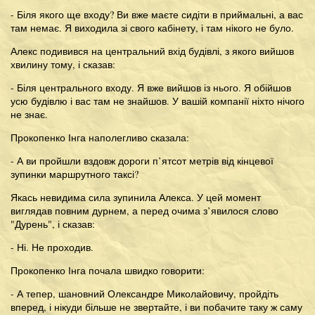
- Біля якого ще входу? Ви вже маєте сидіти в приймальні, а вас
там немає. Я виходила зі свого кабінету, і там нікого не було.
Алекс подивився на центральний вхід будівлі, з якого вийшов
хвилину тому, і сказав:
- Біля центрального входу. Я вже вийшов із нього. Я обійшов
усю будівлю і вас там не знайшов. У вашій компанії ніхто нічого
не знає.
Прокопенко Інга наполегливо сказала:
- А ви пройшли вздовж дороги п’ятсот метрів від кінцевої
зупинки маршрутного таксі?
Якась невидима сила зупинила Алекса. У цей момент
виглядав повним дурнем, а перед очима з’явилося слово
"Дурень", і сказав:
- Ні. Не проходив.
Прокопенко Інга почала швидко говорити:
- А тепер, шановний Олександре Миколайовичу, пройдіть
вперед, і нікуди більше не звертайте, і ви побачите таку ж саму