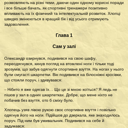
розмовляють на різні теми, даючи один одному корисні поради
і все більше бачать, як спортивні тренажери позитивно
впливають на їх фізичний та інтелектуальній розвиток. Хлопці
швидко змінюються в кращий бік і від усього отримують
задоволення.
Глава 1
Сам у залі
Олександр озирнувся, подивився на свою шафу,
переодягнувся, кинув погляд на втомлені ноги і тільки тоді
зрозумів, що забув одягнути спортивне взуття. На ногах у нього
були смугасті шкарпетки. Він подивився на білосніжні кросівки,
що стояли поруч, і здивувався:
– Нібито я вже одягав їх… Що це зі мною коїться? Я ледь не
пішов у зал в одних шкарпетках. Добре, що мене ніхто не
побачив без взуття, ото б сміху було.
Хлопець узяв лівою рукою своє спортивне взуття і повільно
одягнув його на ноги. Підійшов до дзеркала, яке знаходилось
поруч. Під ним був умивальник. Подивився на себе й
задумався: