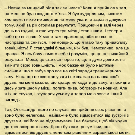
– Невже за минулий рік я так змінився? Коли я прийшов у зал,
на мені не було жодного м’яза. Я був худорлявим, високим
хлопцем, і ніхто не звертав на мене уваги, а зараз я дивуюся
тому, який за рік отримав результат. Працюючи в залі через
день по годині, я вже через три місяці став іншим, і тепер я
себе не впізнаю. У мене таке враження, ніби це все не
насправді та сниться. Неймовірно, що я маю таку привабливу
зовнішність! Я став удвічі більшим, ніж був. Неможливо, але це
правда. Я ось бачу самого себе і розумію, що це незвичайний
результат. Може, це сталося через те, що я дуже довго хотів
змінити свою зовнішність, і моє бажання було настільки
сильним, що я забув про все на світі заради тренажерного
залу. Ні на що не звертав уваги і не зважав на слова своїх
друзів, які мені казали, що краще не ходити до залу, а посидіти
десь у затишному місці, попити пива, обговорити новини. Але
я їх не слухав, і всупереч усьому я тепер маю зовсім інший
вигляд .
Так, Олександр нікого не слухав, він прийняв своє рішення, а
воно було нелегким. І найважче було відмовитися від зустрічі з
друзями, які його не підтримували і не бажали, щоб він ходив
до тренажерного залу. Довго був сам, розуміючи, що
відмовитися від друзів є нелегким рішенням заради своєї мети.