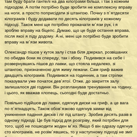
там буду брати гантелі на два кілограми більші, і так з кожним
підходом. А потім потрібно буде зробити не комплексну вправу
на ноги, а просто поприсідати зі штангою. Почну з п’ятдесяти
кілограмів і буду додавати по десять кілограмів у кожному
підході. Також мені ще потрібно прокачати м’язи рук, і я
зроблю вправу на біцепс. Думаю, що це буде остання вправа,
після якої я піду додому. А ні, мені ще потрібно буде зробити
вправу на м’язи живота.
Олександр пішов у куток залу і став біля дзеркал, розвішаних
по обидва боки як спереду, так і збоку. Подивився на себе і
розвернувшись пішов до лавки, що стояла недалеко, зі
штангою, призначеною для жиму лежачи. Сам гриф важив
двадцять кілограмів. Подивився на годинник, а там стрілки
показували уже початок дев’ятої. Отже, до закриття залу
залишалося дві години. Він розпланував тренування на годину,
і цього, як вважав хлопець, сьогодні буде достатньо.
Повільно підійшов до лавки, одягнув диски на гриф, а це вага
по п’ятнадцять. Також обов’язково одягнув замки від
уникнення падіння дисків і ліг під штангу. Зробив десять разів в
одному підході. Це був підхід для розігріву, який потрібен для
того, щоб не пошкодити жоден м’яз. Якщо б він одразу одягнув
сто кілограмів, не розім’явшись, то у наступному підході не зміг