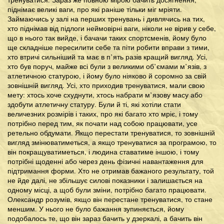
піднімає великі ваги, про які раніше тільки міг мріяти.
Займаючись у залі на перших тренувань і дивлячись на тих,
хто піднімав від підлоги неймовірні ваги, ніколи не вірив у себе,
що в нього так вийде, і бачачи таких спортсменів, йому було
ще складніше пересилити себе та піти робити вправи з тими,
хто втричі сильніший та має в п’ять разів кращий вигляд. Усі,
хто був поруч, майже всі були з великими об’ємами м’язів, з
атлетичною статурою, і йому було ніяково й соромно за свій
зовнішній вигляд. Усі, хто приходив тренуватися, мали свою
мету: хтось хоче схуднути, хтось набрати м’язову масу або
здобути атлетичну статуру. Були й ті, які хотіли стати
величезних розмірів і таких, про які багато хто мріє, і тому
потрібно перед тим, як почати над собою працювати, усе
ретельно обдумати. Якщо перестати тренуватися, то зовнішній
вигляд змінюватиметься, а якщо тренуватися за програмою, то
він покращуватиметься, і людина ставатиме іншою, і тому
потрібні щоденні або через день фізичні навантаження для
підтримання форми. Хто не отримав бажаного результату, той
не йде далі, не збільшує силові показники і залишається на
одному місці, а щоб були зміни, потрібно багато працювати.
Олександр розумів, якщо він перестане тренуватися, то стане
меншим. У нього не було бажання зупиняється, йому
подобалось те, що він зараз бачить у дзеркалі, а бачить він