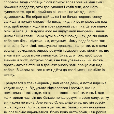
спортом. Іноді хлопець після кількох вправ уже не мав сил і
бажання продовжувати тренування і хотів піти, але його
зупиняло те, що він прийняв рішення і не міг від нього
відмовитись. Він обрав свій шлях і не бачив жодного сенсу
залишати почату справу. На вихідних днях розмірковував над
тим, щоб почати ходити в тренажерний зал, і на це все пішло
більше місяця. Ці думки його не відпускали вечорами і вночі
йшли з ним спати. Вони були в його сновидіннях, де він бачив
себе вже більш підкачаним, струнким. Йому подобалися такі
сни, вони були віщі, показували правильні напрями, але коли
вранці прокидався, одразу розумів і відмовлявся, вірити те, що
в житті він щось може змінитися. Знав, для того, щоб щось
змінити в житті, потрібні роки, і не був упевнений, чи зможе
протриматися стільки в тренажерному залі, працюючи над
собою. З часом він все ж зміг дійти до своєї мети і не зійти із
шляху.
Тренувався у тренажерному залі через день, а потім вирішив
ходити щодня. Від усього відмовлявся і розумів, що це
неможливо і такі люди, як він, не мають такої сили волі, але
коли минав час, він ще більше почав розуміти свою силу, в яку
він ніколи не вірив. Але тепер Олександр знає, що він зовсім
інша людина. Колись, ще в дитинстві, батько йому показував,
як правильно віджиматися. Йому було шість років, і він робив