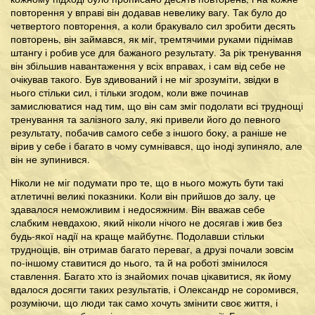
повторення у вправі він додавав невелику вагу. Так було до
четвертого повторення, а коли бракувало сил зробити десять
повторень, він займався, як міг, тремтячими руками піднімав
штангу і робив усе для бажаного результату. За рік тренування
він збільшив навантаження у всіх вправах, і сам від себе не
очікував такого. Був здивований і не міг зрозуміти, звідки в
нього стільки сил, і тільки згодом, коли вже починав
замислюватися над тим, що він сам зміг подолати всі труднощі
тренування та залізного залу, які привели його до певного
результату, побачив самого себе з іншого боку, а раніше не
вірив у себе і багато в чому сумнівався, що іноді зупиняло, але
він не зупинився.
Ніколи не міг подумати про те, що в нього можуть бути такі
атлетичні великі показники. Коли він прийшов до залу, це
здавалося неможливим і недосяжним. Він вважав себе
слабким невдахою, який ніколи нічого не досягав і жив без
будь-якої надії на краще майбутнє. Подолавши стільки
труднощів, він отримав багато переваг, а друзі почали зовсім
по-іншому ставитися до нього, та й на роботі змінилося
ставлення. Багато хто із знайомих почав цікавитися, як йому
вдалося досягти таких результатів, і Олександр не соромився,
розуміючи, що люди так само хочуть змінити своє життя, і