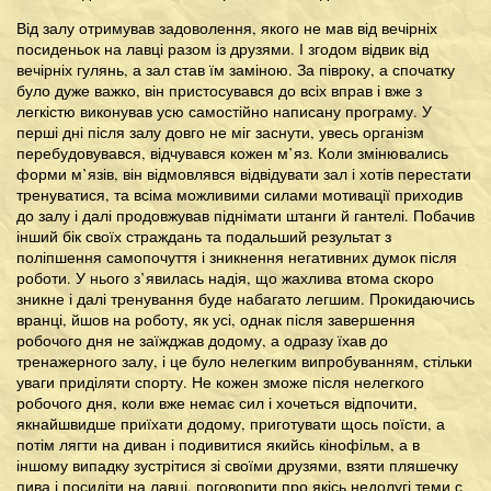
Від залу отримував задоволення, якого не мав від вечірніх
посиденьок на лавці разом із друзями. І згодом відвик від
вечірніх гулянь, а зал став їм заміною. За півроку, а спочатку
було дуже важко, він пристосувався до всіх вправ і вже з
легкістю виконував усю самостійно написану програму. У
перші дні після залу довго не міг заснути, увесь організм
перебудовувався, відчувався кожен м’яз. Коли змінювались
форми м’язів, він відмовлявся відвідувати зал і хотів перестати
тренуватися, та всіма можливими силами мотивації приходив
до залу і далі продовжував піднімати штанги й гантелі. Побачив
інший бік своїх страждань та подальший результат з
поліпшення самопочуття і зникнення негативних думок після
роботи. У нього з’явилась надія, що жахлива втома скоро
зникне і далі тренування буде набагато легшим. Прокидаючись
вранці, йшов на роботу, як усі, однак після завершення
робочого дня не заїжджав додому, а одразу їхав до
тренажерного залу, і це було нелегким випробуванням, стільки
уваги приділяти спорту. Не кожен зможе після нелегкого
робочого дня, коли вже немає сил і хочеться відпочити,
якнайшвидше приїхати додому, приготувати щось поїсти, а
потім лягти на диван і подивитися якийсь кінофільм, а в
іншому випадку зустрітися зі своїми друзями, взяти пляшечку
пива і посидіти на лавці, поговорити про якісь недолугі теми с