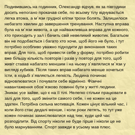
Подивившись на годинник, Олександр відчув, як за півгодини
досить непогано прокачав себе, по всьому тілу відчувається
легка втома, а м’язи грудної клітки трохи болять. Залишилося
небагато хвилин до завершення тренування. Наступна вправа
була на м’язи живота, а це найважливіша вправа для кожного,
хто приходить у зал і бачить свій невеликий животик. Багатьом
він не подобається і багато хто хоче, щоб його не було, і тут
потрібно особливо уважно підходити до виконання таких
вправ. Для того, щоб привести себе у форму, потрібно робити
вже більшу кількість повторів і разів у повторі для того, щоб
живіт ставав набагато меншим і на ньому з’являлися м’язи у
вигляді кубиків. Після таких вправ набагато менше хочеться
їсти, в ходьбі з’являється легкість. Людина починає
відновлюватися і почувати себе відмінно. Фізичні
навантаження обов’язково повинні бути у житті людини.
Зникає усе зайве, що є на її тілі. Нелегко стільки працювати в
залі для того, щоб змінити самого себе, і не кожен на це
здатен. Потрібна сильна мотивація. Кожен цінує вільний час, і
коли його стає дедалі менше, і коли роки летять, то тут уже
кожен починає замислюватися над тим, куди цей час
розподілити. Від спорту ніколи не буде гірше і ніколи це не
було марнуванням. Спорт завжди в усьому мав плюс.