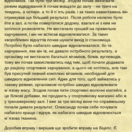
відпочинок. Так було три місяці. Згодом почав змінювати
режим відвідування й почав вчащати до залу – не тричі на
тиждень, а чотири, а то й п’ять разів, і за таких навантажень він
отримував ще більший результат. Після роботи нелегко було
йти в зал, а потім повертатися додому, взагалі ні з ким не
хотілося розмовляти. Не вистачало грошей на правильне
харчування, і він не встигав відновлюватися. За таких
хворобливих відчуттів почав шукати вихід із становища.
Потрібно було набагато швидше відновлюватися, бо те
харчування, яке він їв, не давало потрібного результату, а
організму не вистачало багатьох вітамінів, білків, вуглеводів,
тому він почав замислюватись над тим, щоб почати додавати
до раціону спортивне харчування, а цього не хотілось, але там
був присутній певний комплекс вітамінів, необхідний для
швидкого відновлення сил. Адже для того, щоб займатись у
такому режимі, організмові потрібно швидко відновлювати
м’язову масу. Згодом почав пити спортивні молочні коктейлі, а
це білкові добавки, які продають у спортивному магазині або ж
у тренажерному залі. І вже за три місяці вони по-справжньому
почали давати результат, Олександр почав себе почувати
набагато краще і відчув, як набагато швидше відновлюється
м’язова тканина.
Доробив вправу і вирішив ще зробити вправу на біцепс. Є