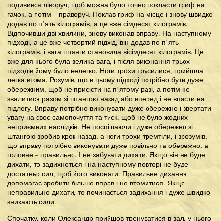
подивився ліворуч, щоб можна було точно покласти гриф на
гачок, а потім – праворуч. Поклав гриф на місце і знову швидко
додав по п’ять кілограмів, а це вже сімдесят кілограмів.
Відпочивши дві хвилини, знову виконав вправу. На наступному
підході, а це вже четвертий підхід, він додав по п’ять
кілограмів, і вага штанги становила вісімдесят кілограмів. Це
вже для нього була велика вага, і після виконання трьох
підходів йому було нелегко. Ноги трохи трусилися, прийшла
легка втома. Розумів, що в цьому підході потрібно бути дуже
обережним, щоб не присісти на п’ятому разі, а потім не
звалитися разом зі штангою назад або вперед і не впасти на
підлогу. Вправу потрібно виконувати дуже обережно і звертати
увагу на своє самопочуття та тиск, щоб не було жодних
неприємних наслідків. Не поспішаючи і дуже обережно зі
штангою зробив крок назад, а ноги трохи тремтіли, і зрозумів,
що вправу потрібно виконувати дуже повільно та обережно, а
головне – правильно. І не забувати дихати. Якщо він не буде
дихати, то задихнеться і на наступному повторі не буде
достатньо сил, щоб його виконати. Правильне дихання
допомагає зробити більше вправ і не втомитися. Якщо
неправильно дихати, то починається задихання і дуже швидко
зникають сили.
Спочатку, коли Олександр прийшов тренуватися в зал, у нього