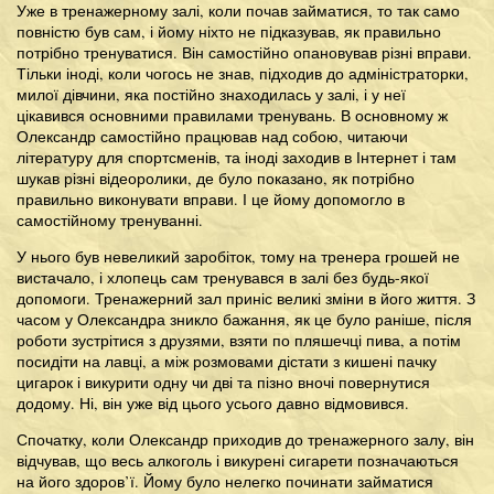
Уже в тренажерному залі, коли почав займатися, то так само
повністю був сам, і йому ніхто не підказував, як правильно
потрібно тренуватися. Він самостійно опановував різні вправи.
Тільки іноді, коли чогось не знав, підходив до адміністраторки,
милої дівчини, яка постійно знаходилась у залі, і у неї
цікавився основними правилами тренувань. В основному ж
Олександр самостійно працював над собою, читаючи
літературу для спортсменів, та іноді заходив в Інтернет і там
шукав різні відеоролики, де було показано, як потрібно
правильно виконувати вправи. І це йому допомогло в
самостійному тренуванні.
У нього був невеликий заробіток, тому на тренера грошей не
вистачало, і хлопець сам тренувався в залі без будь-якої
допомоги. Тренажерний зал приніс великі зміни в його життя. З
часом у Олександра зникло бажання, як це було раніше, після
роботи зустрітися з друзями, взяти по пляшечці пива, а потім
посидіти на лавці, а між розмовами дістати з кишені пачку
цигарок і викурити одну чи дві та пізно вночі повернутися
додому. Ні, він уже від цього усього давно відмовився.
Спочатку, коли Олександр приходив до тренажерного залу, він
відчував, що весь алкоголь і викурені сигарети позначаються
на його здоров’ї. Йому було нелегко починати займатися