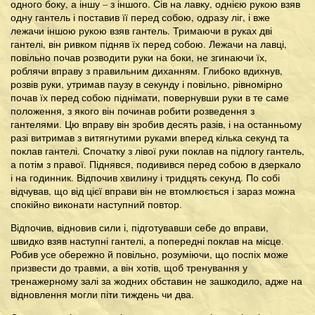
одного боку, а іншу – з іншого. Сів на лавку, однією рукою взяв
одну гантель і поставив її перед собою, одразу ліг, і вже
лежачи іншою рукою взяв гантель. Тримаючи в руках дві
гантелі, він ривком підняв їх перед собою. Лежачи на лавці,
повільно почав розводити руки на боки, не згинаючи їх,
роблячи вправу з правильним диханням. Глибоко вдихнув,
розвів руки, утримав паузу в секунду і повільно, рівномірно
почав їх перед собою піднімати, повернувши руки в те саме
положення, з якого він починав робити розведення з
гантелями. Цю вправу він зробив десять разів, і на останньому
разі витримав з витягнутими руками вперед кілька секунд та
поклав гантелі. Спочатку з лівої руки поклав на підлогу гантель,
а потім з правої. Піднявся, подивився перед собою в дзеркало
і на годинник. Відпочив хвилину і тридцять секунд. По собі
відчував, що від цієї вправи він не втомлюється і зараз можна
спокійно виконати наступний повтор.
Відпочив, відновив сили і, підготувавши себе до вправи,
швидко взяв наступні гантелі, а попередні поклав на місце.
Робив усе обережно й повільно, розуміючи, що поспіх може
призвести до травми, а він хотів, щоб тренування у
тренажерному залі за жодних обставин не зашкодило, адже на
відновлення могли піти тиждень чи два.