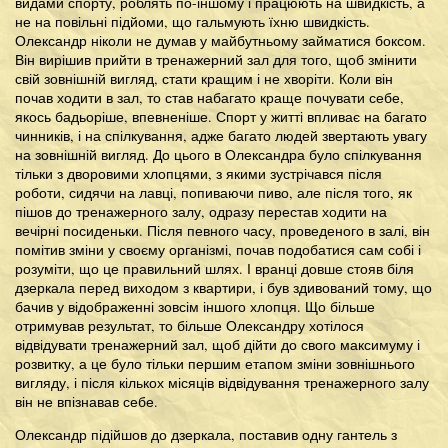
видами спорту, роблять по-іншому і працюють на швидкість, а
не на повільні підйоми, що гальмують їхню швидкість.
Олександр ніколи не думав у майбутньому займатися боксом.
Він вирішив прийти в тренажерний зал для того, щоб змінити
свій зовнішній вигляд, стати кращим і не хворіти. Коли він
почав ходити в зал, то став набагато краще почувати себе,
якось бадьоріше, впевненіше. Спорт у житті впливає на багато
чинників, і на спілкування, адже багато людей звертають увагу
на зовнішній вигляд. До цього в Олександра було спілкування
тільки з дворовими хлопцями, з якими зустрічався після
роботи, сидячи на лавці, попиваючи пиво, але після того, як
пішов до тренажерного залу, одразу перестав ходити на
вечірні посиденьки. Після певного часу, проведеного в залі, він
помітив зміни у своєму організмі, почав подобатися сам собі і
розуміти, що це правильний шлях. І вранці довше стояв біля
дзеркала перед виходом з квартири, і був здивований тому, що
бачив у відображенні зовсім іншого хлопця. Що більше
отримував результат, то більше Олександру хотілося
відвідувати тренажерний зал, щоб дійти до свого максимуму і
розвитку, а це було тільки першим етапом зміни зовнішнього
вигляду, і після кількох місяців відвідування тренажерного залу
він не впізнавав себе.
Олександр підійшов до дзеркала, поставив одну гантель з