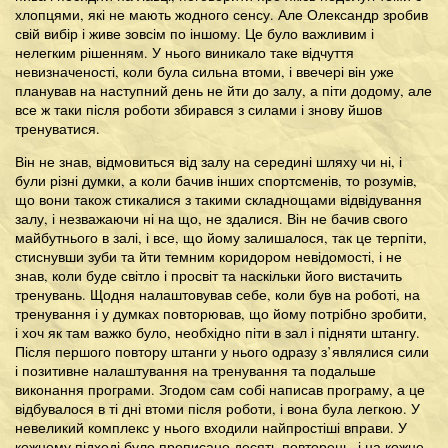
хлопцями, які не мають жодного сенсу. Але Олександр зробив
свій вибір і живе зовсім по іншому. Це було важливим і
нелегким рішенням. У нього виникало таке відчуття
невизначеності, коли була сильна втоми, і ввечері він уже
планував на наступний день не йти до залу, а піти додому, але
все ж таки після роботи збирався з силами і знову йшов
тренуватися.
Він не знав, відмовиться від залу на середині шляху чи ні, і
були різні думки, а коли бачив інших спортсменів, то розумів,
що вони також стикалися з такими складнощами відвідування
залу, і незважаючи ні на що, не здалися. Він не бачив свого
майбутнього в залі, і все, що йому залишалося, так це терпіти,
стиснувши зуби та йти темним коридором невідомості, і не
знав, коли буде світло і просвіт та наскільки його вистачить
тренувань. Щодня налаштовував себе, коли був на роботі, на
тренування і у думках повторював, що йому потрібно зробити,
і хоч як там важко було, необхідно піти в зал і підняти штангу.
Після першого повтору штанги у нього одразу з’являлися сили
і позитивне налаштування на тренування та подальше
виконання програми. Згодом сам собі написав програму, а це
відбувалося в ті дні втоми після роботи, і вона була легкою. У
невеликий комплекс у нього входили найпростіші вправи. У
кожному підході було прописано десять повторень, і на кожне