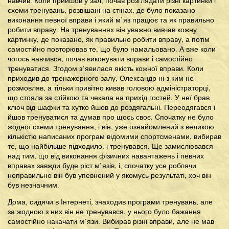
навчив. Коли прийшов у зал, почав розглядати різні картинки і
схеми тренувань, розвішані на стінах, де було показано
виконання певної вправи і який м’яз працює та як правильно
робити вправу. На тренуваннях він уважно вивчав кожну
картинку, де показано, як правильно робити вправу, а потім
самостійно повторював те, що було намальовано. А вже коли
чогось навчився, почав виконувати вправи і самостійно
тренуватися. Згодом з’явилася якість кожної вправи. Коли
приходив до тренажерного залу, Олександр ні з ким не
розмовляв, а тільки привітно кивав головою адміністраторці,
що стояла за стійкою та чекала на прихід гостей. У неї брав
ключ від шафки та хутко йшов до роздягальні. Переодягався і
йшов тренуватися та думав про щось своє. Спочатку не було
жодної схеми тренування, і він, уже ознайомлений з великою
кількістю написаних програм відомими спортсменами, вибирав
те, що найбільше підходило, і тренувався. Ще замислювався
над тим, що від виконання фізичних навантажень і певних
вправах завжди буде ріст м’язів, і, спочатку усе роблячи
неправильно він був упевнений у якомусь результаті, хоч він
був незначним.
Дома, сидячи в Інтернеті, знаходив програми тренувань, але
за жодною з них він не тренувався, у нього було бажання
самостійно накачати м’язи. Вибирав різні вправи, але не мав