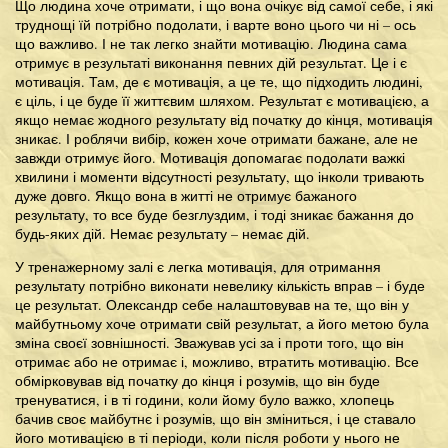
Що людина хоче отримати, і що вона очікує від самої себе, і які
труднощі їй потрібно подолати, і варте воно цього чи ні – ось
що важливо. І не так легко знайти мотивацію. Людина сама
отримує в результаті виконання певних дій результат. Це і є
мотивація. Там, де є мотивація, а це те, що підходить людині,
є ціль, і це буде її життєвим шляхом. Результат є мотивацією, а
якщо немає жодного результату від початку до кінця, мотивація
зникає. І роблячи вибір, кожен хоче отримати бажане, але не
завжди отримує його. Мотивація допомагає подолати важкі
хвилини і моменти відсутності результату, що інколи тривають
дуже довго. Якщо вона в житті не отримує бажаного
результату, то все буде безглуздим, і тоді зникає бажання до
будь-яких дій. Немає результату – немає дій.
У тренажерному залі є легка мотивація, для отримання
результату потрібно виконати невелику кількість вправ – і буде
це результат. Олександр себе налаштовував на те, що він у
майбутньому хоче отримати свій результат, а його метою була
зміна своєї зовнішності. Зважував усі за і проти того, що він
отримає або не отримає і, можливо, втратить мотивацію. Все
обмірковував від початку до кінця і розумів, що він буде
тренуватися, і в ті години, коли йому було важко, хлопець
бачив своє майбутнє і розумів, що він зміниться, і це ставало
його мотивацією в ті періоди, коли після роботи у нього не