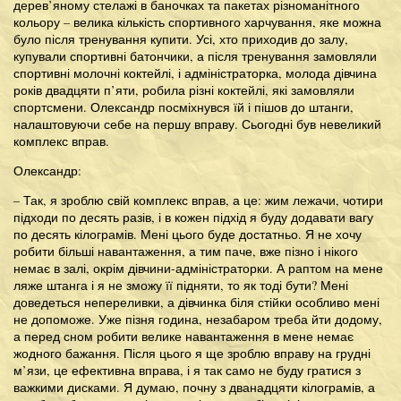
дерев’яному стелажі в баночках та пакетах різноманітного
кольору – велика кількість спортивного харчування, яке можна
було після тренування купити. Усі, хто приходив до залу,
купували спортивні батончики, а після тренування замовляли
спортивні молочні коктейлі, і адміністраторка, молода дівчина
років двадцяти п’яти, робила різні коктейлі, які замовляли
спортсмени. Олександр посміхнувся їй і пішов до штанги,
налаштовуючи себе на першу вправу. Сьогодні був невеликий
комплекс вправ.
Олександр:
– Так, я зроблю свій комплекс вправ, а це: жим лежачи, чотири
підходи по десять разів, і в кожен підхід я буду додавати вагу
по десять кілограмів. Мені цього буде достатньо. Я не хочу
робити більші навантаження, а тим паче, вже пізно і нікого
немає в залі, окрім дівчини-адміністраторки. А раптом на мене
ляже штанга і я не зможу її підняти, то як тоді бути? Мені
доведеться непереливки, а дівчинка біля стійки особливо мені
не допоможе. Уже пізня година, незабаром треба йти додому,
а перед сном робити велике навантаження в мене немає
жодного бажання. Після цього я ще зроблю вправу на грудні
м’язи, це ефективна вправа, і я так само не буду гратися з
важкими дисками. Я думаю, почну з дванадцяти кілограмів, а