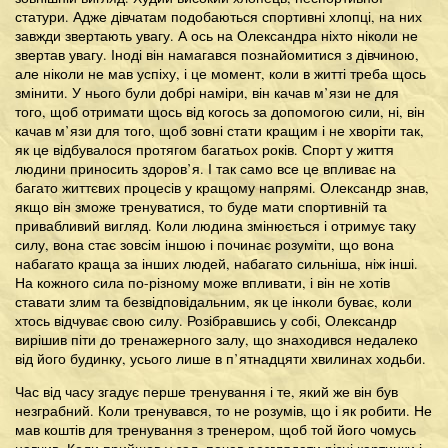
статури. Адже дівчатам подобаються спортивні хлопці, на них
завжди звертають увагу. А ось на Олександра ніхто ніколи не
звертав увагу. Іноді він намагався познайомитися з дівчиною,
але ніколи не мав успіху, і це момент, коли в житті треба щось
змінити. У нього були добрі наміри, він качав м’язи не для
того, щоб отримати щось від когось за допомогою сили, ні, він
качав м’язи для того, щоб зовні стати кращим і не хворіти так,
як це відбувалося протягом багатьох років. Спорт у життя
людини приносить здоров’я. І так само все це впливає на
багато життєвих процесів у кращому напрямі. Олександр знав,
якщо він зможе тренуватися, то буде мати спортивній та
привабливий вигляд. Коли людина змінюється і отримує таку
силу, вона стає зовсім іншою і починає розуміти, що вона
набагато краща за інших людей, набагато сильніша, ніж інші.
На кожного сила по-різному може впливати, і він не хотів
ставати злим та безвідповідальним, як це інколи буває, коли
хтось відчуває свою силу. Розібравшись у собі, Олександр
вирішив піти до тренажерного залу, що знаходився недалеко
від його будинку, усього лише в п’ятнадцяти хвилинах ходьби.
Час від часу згадує перше тренування і те, який же він був
незграбний. Коли тренувався, то не розумів, що і як робити. Не
мав коштів для тренування з тренером, щоб той його чомусь