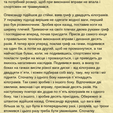
та потрібний розмір, щоб при виконанні вправи не впала і
спортсмен не травмувався.
Олександр підійшов до стійки, взяв гриф у двадцять кілограмів.
У першому підході вирішив не одягати жодної ваги, перший
раз був розминочним. Зробив крок назад, поставив ноги на
ширину плечей. Тримаючи на своїх плечах двома руками гриф
і поглядаючи вперед, почав присідати. Присів до самого кінця
з правильною технікою виконання вправи і дихання десять
разів. А тепер крок уперед, поклав гриф на гачки, подивився
на один бік, а потім на другий, щоб не промахнутися, а так
найчастіше буває, коли, не подивившись, спортсмен хоче
покласти грифи на місце і промахується, і це приводить до
якихось негативних наслідків. Подивився вниз, а внизу по
боках на гачках висіли різної ваги диски – від кілограма до
двадцяти п’яти, і кожен підбирав собі вагу, таку, яку хотів і міг
підняти. Спочатку з одного боку накинув п’ятнадцять
кілограмів. Так само зробив і з іншого боку. Відпочивши дві
хвилини, виконав і цю вправу, присівши десять разів. На
наступному повторі він додав по п’ять кілограмів як з одного
боку, так і з іншого, і зробив десять присідань. Обережно зі
штангою відійшов назад. Олександр відчував, що вага вже
більша за ту, що була в попередньому разі, і розумів, що трохи
втомився і цього разу треба бути уважнішим. Спочатку