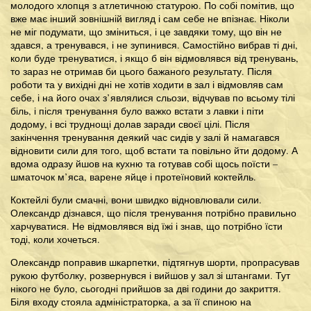
молодого хлопця з атлетичною статурою. По собі помітив, що
вже має інший зовнішній вигляд і сам себе не впізнає. Ніколи
не міг подумати, що зміниться, і це завдяки тому, що він не
здався, а тренувався, і не зупинився. Самостійно вибрав ті дні,
коли буде тренуватися, і якщо б він відмовлявся від тренувань,
то зараз не отримав би цього бажаного результату. Після
роботи та у вихідні дні не хотів ходити в зал і відмовляв сам
себе, і на його очах з’являлися сльози, відчував по всьому тілі
біль, і після тренування було важко встати з лавки і піти
додому, і всі труднощі долав заради своєї цілі. Після
закінчення тренування деякий час сидів у залі й намагався
відновити сили для того, щоб встати та повільно йти додому. А
вдома одразу йшов на кухню та готував собі щось поїсти –
шматочок м’яса, варене яйце і протеїновий коктейль.
Коктейлі були смачні, вони швидко відновлювали сили.
Олександр дізнався, що після тренування потрібно правильно
харчуватися. Не відмовлявся від їжі і знав, що потрібно їсти
тоді, коли хочеться.
Олександр поправив шкарпетки, підтягнув шорти, пропрасував
рукою футболку, розвернувся і вийшов у зал зі штангами. Тут
нікого не було, сьогодні прийшов за дві години до закриття.
Біля входу стояла адміністраторка, а за її спиною на