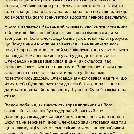
стільки, роблячи щодня різні фізичні навантаження. Їх життя
стало краще, і вони самі створили себе, але це лише одиниці,
які змогли так довго тренуватися і досягти певного результату.
У кого з’являється бажання збільшувати свої силові показники,
той починає більше робити різних вправ і змінювати ритм
тренування. Коли Олександр бачив усіх цих качків, він розумів,
що йому з ними ніколи не зрівнятися, і вже виникали якісь
почуття про даремно згаяний час, він думав, що у нього нічого
не вийде. Чому він прийшов у зал у двадцять п’ять років,
Олександр не знав і змирився із цим, як склалося, так
склалося, і вже нічого не повернути. Залишалося тільки одне:
заплющити на все очі і далі йти до залу. Вечорами,
повертаючись додому, Олександр замислювався над тим, що
йому треба було дослухатися до слів батька, коли він ще в
дитинстві привчав його до спорту. І у нього було б зовсім інше
життя.
Згодом побачив, як відсутність вправ вплинула на його
зовнішній вигляд: він був худорлявий, високий і не
демонстрував жодних силових показників під час навчання в
школі та університеті. Іноді Олександр замислювався над тим,
що в такому віці у нього немає дівчини через непривабливий
зовнішній вигляд. Худий високий хлопець, неспортивної