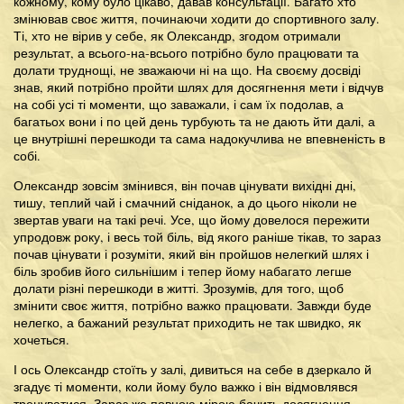
кожному, кому було цікаво, давав консультації. Багато хто
змінював своє життя, починаючи ходити до спортивного залу.
Ті, хто не вірив у себе, як Олександр, згодом отримали
результат, а всього-на-всього потрібно було працювати та
долати труднощі, не зважаючи ні на що. На своєму досвіді
знав, який потрібно пройти шлях для досягнення мети і відчув
на собі усі ті моменти, що заважали, і сам їх подолав, а
багатьох вони і по цей день турбують та не дають йти далі, а
це внутрішні перешкоди та сама надокучлива не впевненість в
собі.
Олександр зовсім змінився, він почав цінувати вихідні дні,
тишу, теплий чай і смачний сніданок, а до цього ніколи не
звертав уваги на такі речі. Усе, що йому довелося пережити
упродовж року, і весь той біль, від якого раніше тікав, то зараз
почав цінувати і розуміти, який він пройшов нелегкий шлях і
біль зробив його сильнішим і тепер йому набагато легше
долати різні перешкоди в житті. Зрозумів, для того, щоб
змінити своє життя, потрібно важко працювати. Завжди буде
нелегко, а бажаний результат приходить не так швидко, як
хочеться.
І ось Олександр стоїть у залі, дивиться на себе в дзеркало й
згадує ті моменти, коли йому було важко і він відмовлявся
тренуватися. Зараз же повною мірою бачить досягнення,