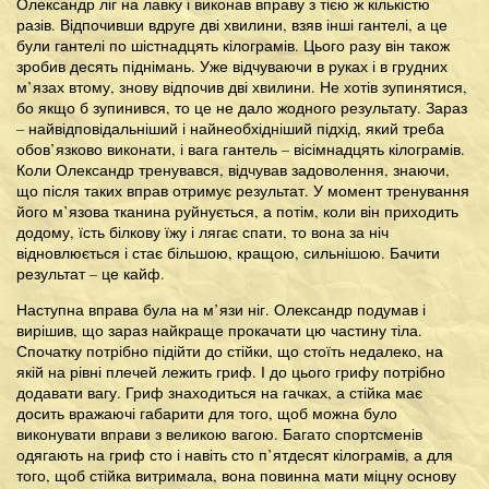
Олександр ліг на лавку і виконав вправу з тією ж кількістю
разів. Відпочивши вдруге дві хвилини, взяв інші гантелі, а це
були гантелі по шістнадцять кілограмів. Цього разу він також
зробив десять піднімань. Уже відчуваючи в руках і в грудних
м’язах втому, знову відпочив дві хвилини. Не хотів зупинятися,
бо якщо б зупинився, то це не дало жодного результату. Зараз
– найвідповідальніший і найнеобхідніший підхід, який треба
обов’язково виконати, і вага гантель – вісімнадцять кілограмів.
Коли Олександр тренувався, відчував задоволення, знаючи,
що після таких вправ отримує результат. У момент тренування
його м’язова тканина руйнується, а потім, коли він приходить
додому, їсть білкову їжу і лягає спати, то вона за ніч
відновлюється і стає більшою, кращою, сильнішою. Бачити
результат – це кайф.
Наступна вправа була на м’язи ніг. Олександр подумав і
вирішив, що зараз найкраще прокачати цю частину тіла.
Спочатку потрібно підійти до стійки, що стоїть недалеко, на
якій на рівні плечей лежить гриф. І до цього грифу потрібно
додавати вагу. Гриф знаходиться на гачках, а стійка має
досить вражаючі габарити для того, щоб можна було
виконувати вправи з великою вагою. Багато спортсменів
одягають на гриф сто і навіть сто п’ятдесят кілограмів, а для
того, щоб стійка витримала, вона повинна мати міцну основу