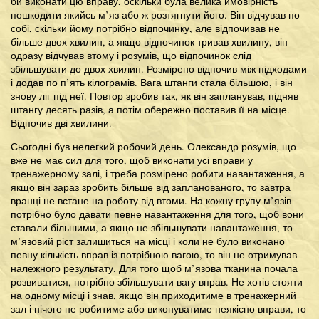
би виконати цю вправу, оскільки була велика ймовірність
пошкодити якийсь м’яз або ж розтягнути його. Він відчував по
собі, скільки йому потрібно відпочинку, але відпочивав не
більше двох хвилин, а якщо відпочинок тривав хвилину, він
одразу відчував втому і розумів, що відпочинок слід
збільшувати до двох хвилин. Розмірено відпочив між підходами
і додав по п’ять кілограмів. Вага штанги стала більшою, і він
знову ліг під неї. Повтор зробив так, як він запланував, підняв
штангу десять разів, а потім обережно поставив її на місце.
Відпочив дві хвилини.
Сьогодні був нелегкий робочий день. Олександр розумів, що
вже не має сил для того, щоб виконати усі вправи у
тренажерному залі, і треба розмірено робити навантаження, а
якщо він зараз зробить більше від запланованого, то завтра
вранці не встане на роботу від втоми. На кожну групу м’язів
потрібно було давати певне навантаження для того, щоб вони
ставали більшими, а якщо не збільшувати навантаження, то
м’язовий ріст залишиться на місці і коли не було виконано
певну кількість вправ із потрібною вагою, то він не отримував
належного результату. Для того щоб м’язова тканина почала
розвиватися, потрібно збільшувати вагу вправ. Не хотів стояти
на одному місці і знав, якщо він приходитиме в тренажерний
зал і нічого не робитиме або виконуватиме неякісно вправи, то