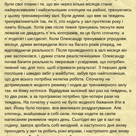
були свої плани і те, що він через кілька місяців стане
найкрасивішим і найсильнішим хлопцем на районі, тренуючись
у цьому тренажерному залі. Були думки, що вже за тиждень
тренуватиметься так, як ті, хто ходить у зал протягом року і
навіть більше. Хотів уже після тижня тренувань тиснути жим
лежачи не двадцять п’ять кілограмів, як це було спочатку, а
п’ятдесят і шістдесят. Коли Олександр тренувався упродовж
місяця, думки випередили його на багато років уперед, не
відповідаючи реальності. Після проведеного в залі місяця він
уже заспокоївся, і думки стали реалістичнішими. Олександр
почав бачити реальність тверезіше і усвідомив, що потрібен
певний час для того, щоб отримати результат. З перших днів
поспішив і швидко забіг у майбутнє, забув про найголовніше,
що для всього потрібна нелегка робота. Спочатку не
дотримувався жодного режиму і ходив до тренажерного залу
так, як йому хотілося. Відвідував залізний зал раз на тиждень, а
то два рази, а за програмою потрібно три-чотири рази на
тиждень. На початку у нього не було жодного бажання йти в
зал. Йому було погано, все викликало роздратування. Але
хлопець, знайшовши в собі сили, почав ходити за своїм
написаним режимом через день. Сьогодні він іде в зал на
годину, завтра зробить собі вихідний, а наступного дня знову
приходить у зал та робить різні вправи, і наступного дня знову