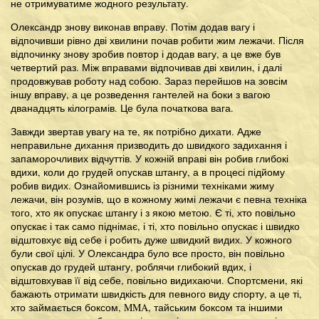
не отримуватиме жодного результату.
Олександр знову виконав вправу. Потім додав вагу і
відпочивши рівно дві хвилини почав робити жим лежачи. Після
відпочинку знову зробив повтор і додав вагу, а це вже був
четвертий раз. Між вправами відпочивав дві хвилин, і далі
продовжував роботу над собою. Зараз перейшов на зовсім
іншу вправу, а це розведення гантелей на боки з вагою
дванадцять кілограмів. Це була початкова вага.
Завжди звертав увагу на те, як потрібно дихати. Адже
неправильне дихання призводить до швидкого задихання і
запаморочливих відчуттів. У кожній вправі він робив глибокі
вдихи, коли до грудей опускав штангу, а в процесі підйому
робив видих. Ознайомившись із різними техніками жиму
лежачи, він розумів, що в кожному жимі лежачи є певна техніка
того, хто як опускає штангу і з якою метою. Є ті, хто повільно
опускає і так само піднімає, і ті, хто повільно опускає і швидко
відштовхує від себе і робить дуже швидкий видих. У кожного
були свої цілі. У Олександра було все просто, він повільно
опускав до грудей штангу, роблячи глибокий вдих, і
відштовхував її від себе, повільно видихаючи. Спортсмени, які
бажають отримати швидкість для певного виду спорту, а це ті,
хто займається боксом, MMA, тайським боксом та іншими