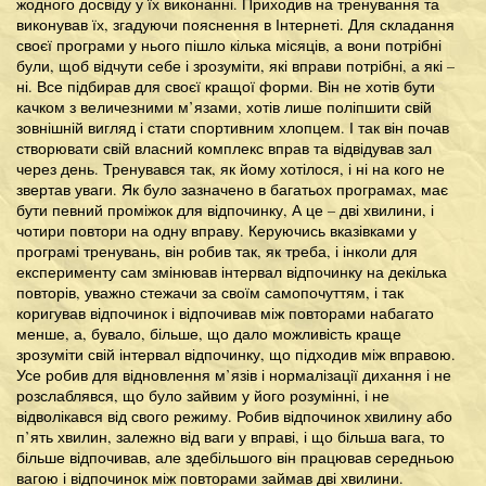
жодного досвіду у їх виконанні. Приходив на тренування та
виконував їх, згадуючи пояснення в Інтернеті. Для складання
своєї програми у нього пішло кілька місяців, а вони потрібні
були, щоб відчути себе і зрозуміти, які вправи потрібні, а які –
ні. Все підбирав для своєї кращої форми. Він не хотів бути
качком з величезними м’язами, хотів лише поліпшити свій
зовнішній вигляд і стати спортивним хлопцем. І так він почав
створювати свій власний комплекс вправ та відвідував зал
через день. Тренувався так, як йому хотілося, і ні на кого не
звертав уваги. Як було зазначено в багатьох програмах, має
бути певний проміжок для відпочинку, А це – дві хвилини, і
чотири повтори на одну вправу. Керуючись вказівками у
програмі тренувань, він робив так, як треба, і інколи для
експерименту сам змінював інтервал відпочинку на декілька
повторів, уважно стежачи за своїм самопочуттям, і так
коригував відпочинок і відпочивав між повторами набагато
менше, а, бувало, більше, що дало можливість краще
зрозуміти свій інтервал відпочинку, що підходив між вправою.
Усе робив для відновлення м’язів і нормалізації дихання і не
розслаблявся, що було зайвим у його розумінні, і не
відволікався від свого режиму. Робив відпочинок хвилину або
п’ять хвилин, залежно від ваги у вправі, і що більша вага, то
більше відпочивав, але здебільшого він працював середньою
вагою і відпочинок між повторами займав дві хвилини.