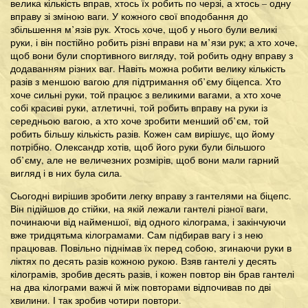
велика кількість вправ, хтось їх робить по черзі, а хтось – одну
вправу зі зміною ваги. У кожного свої вподобання до
збільшення м’язів рук. Хтось хоче, щоб у нього були великі
руки, і він постійно робить різні вправи на м’язи рук; а хто хоче,
щоб вони були спортивного вигляду, той робить одну вправу з
додаванням різних ваг. Навіть можна робити велику кількість
разів з меншою вагою для підтримання об’єму біцепса. Хто
хоче сильні руки, той працює з великими вагами, а хто хоче
собі красиві руки, атлетичні, той робить вправу на руки із
середньою вагою, а хто хоче зробити менший об’єм, той
робить більшу кількість разів. Кожен сам вирішує, що йому
потрібно. Олександр хотів, щоб його руки були більшого
об’єму, але не величезних розмірів, щоб вони мали гарний
вигляд і в них була сила.
Сьогодні вирішив зробити легку вправу з гантелями на біцепс.
Він підійшов до стійки, на якій лежали гантелі різної ваги,
починаючи від найменшої, від одного кілограма, і закінчуючи
вже тридцятьма кілограмами. Сам підбирав вагу і з нею
працював. Повільно піднімав їх перед собою, згинаючи руки в
ліктях по десять разів кожною рукою. Взяв гантелі у десять
кілограмів, зробив десять разів, і кожен повтор він брав гантелі
на два кілограми важчі й між повторами відпочивав по дві
хвилини. І так зробив чотири повтори.