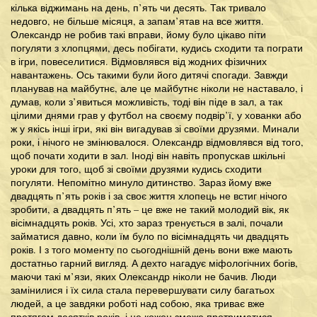
кілька віджимань на день, п’ять чи десять. Так тривало
недовго, не більше місяця, а запам’ятав на все життя.
Олександр не робив такі вправи, йому було цікаво піти
погуляти з хлопцями, десь побігати, кудись сходити та пограти
в ігри, повеселитися. Відмовлявся від жодних фізичних
навантажень. Ось такими були його дитячі спогади. Завжди
планував на майбутнє, але це майбутнє ніколи не наставало, і
думав, коли з’явиться можливість, тоді він піде в зал, а так
цілими днями грав у футбол на своєму подвір’ї, у хованки або
ж у якісь інші ігри, які він вигадував зі своїми друзями. Минали
роки, і нічого не змінювалося. Олександр відмовлявся від того,
щоб почати ходити в зал. Іноді він навіть пропускав шкільні
уроки для того, щоб зі своїми друзями кудись сходити
погуляти. Непомітно минуло дитинство. Зараз йому вже
двадцять п’ять років і за своє життя хлопець не встиг нічого
зробити, а двадцять п’ять – це вже не такий молодий вік, як
вісімнадцять років. Усі, хто зараз тренується в залі, почали
займатися давно, коли їм було по вісімнадцять чи двадцять
років. І з того моменту по сьогоднішній день вони вже мають
достатньо гарний вигляд. А дехто нагадує міфологічних богів,
маючи такі м’язи, яких Олександр ніколи не бачив. Люди
замінилися і їх сила стала перевершувати силу багатьох
людей, а це завдяки роботі над собою, яка триває вже
протягом десятків років, і не кожен зможе протриматися