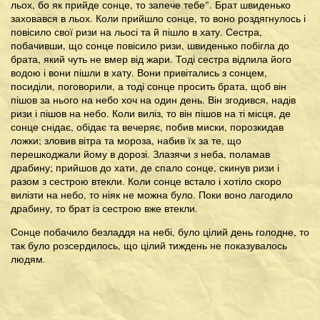
льох, бо як прийде сонце, то запече тебе". Брат швиденько
заховався в льох. Коли прийшло сонце, то воно роздягнулось і
повісило свої ризи на льосі та й пішло в хату. Сестра,
побачивши, що сонце повісило ризи, швиденько побігла до
брата, який чуть не вмер від жари. Тоді сестра відлила його
водою і вони пішли в хату. Вони привітались з сонцем,
посиділи, поговорили, а тоді сонце просить брата, щоб він
пішов за нього на небо хоч на один день. Він згодився, надів
ризи і пішов на небо. Коли виліз, то він пішов на ті місця, де
сонце снідає, обідає та вечеряє, побив миски, порозкидав
ложки; зловив вітра та мороза, набив їх за те, що
перешкоджали йому в дорозі. Злазячи з неба, поламав
драбину; прийшов до хати, де спало сонце, скинув ризи і
разом з сестрою втекли. Коли сонце встало і хотіло скоро
вилізти на небо, то ніяк не можна було. Поки воно лагодило
драбину, то брат із сестрою вже втекли.
Сонце побачило безладдя на небі, було цілий день голодне, то
так було розсердилось, що цілий тиждень не показувалось
людям.