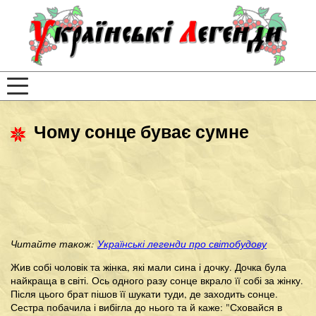
Чому сонце буває сумне
Читайте також:
Українські легенди про світобудову
Жив собі чоловік та жінка, які мали сина і дочку. Дочка була
найкраща в світі. Ось одного разу сонце вкрало її собі за жінку.
Після цього брат пішов її шукати туди, де заходить сонце.
Сестра побачила і вибігла до нього та й каже: "Сховайся в