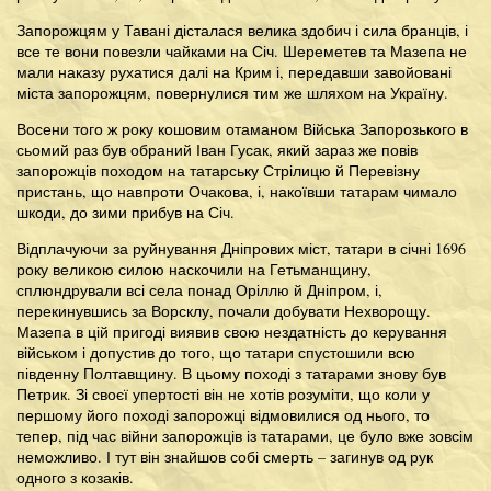
Запорожцям у Тавані дісталася велика здобич і сила бранців, і
все те вони повезли чайками на Січ. Шереметев та Мазепа не
мали наказу рухатися далі на Крим і, передавши завойовані
міста запорожцям, повернулися тим же шляхом на Україну.
Восени того ж року кошовим отаманом Війська Запорозького в
сьомий раз був обраний Іван Гусак, який зараз же повів
запорожців походом на татарську Стрілицю й Перевізну
пристань, що навпроти Очакова, і, накоївши татарам чимало
шкоди, до зими прибув на Січ.
Відплачуючи за руйнування Дніпрових міст, татари в січні 1696
року великою силою наскочили на Гетьманщину,
сплюндрували всі села понад Оріллю й Дніпром, і,
перекинувшись за Ворсклу, почали добувати Нехворощу.
Мазепа в цій пригоді виявив свою нездатність до керування
військом і допустив до того, що татари спустошили всю
південну Полтавщину. В цьому поході з татарами знову був
Петрик. Зі своєї упертості він не хотів розуміти, що коли у
першому його поході запорожці відмовилися од нього, то
тепер, під час війни запорожців із татарами, це було вже зовсім
неможливо. І тут він знайшов собі смерть – загинув од рук
одного з козаків.