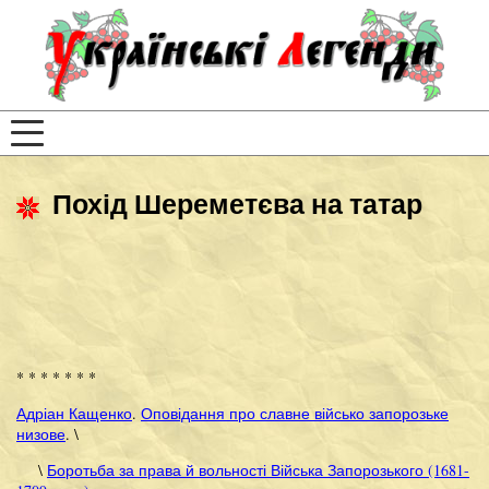
Похід Шереметєва на татар
* * * * * * *
Адріан Кащенко
.
Оповідання про славне військо запорозьке
низове
. \
\
Боротьба за права й вольності Війська Запорозького (1681-