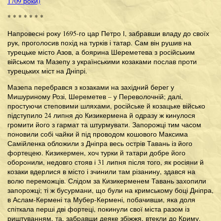
1709 роки)
* * * * * * *
Напровесні року 1695-го цар Петро І, забравши владу до своїх
рук, проголосив похід на турків і татар. Сам він рушив на
турецьке місто Азов, а боярина Шереметева з російським
військом та Мазепу з українськими козаками послав проти
турецьких міст на Дніпрі.
Мазепа перебрався з козаками на західний берег у
Мишуриному Розі, Шереметев – у Переволочній; далі,
простуючи степовими шляхами, російське й козацьке військо
підступило 24 липня до Кизикермена й одразу ж кинулося
громити його з гармат та штурмувати. Запорожці тим часом
поновили собі чайки й під проводом кошового Максима
Самійленка обложили з Дніпра весь острів Тавань із його
фортецею. Кизикермен, хоч турки й татари добре його
оборонили, недовго стояв і 31 липня після того, як росіяни й
козаки вдерлися в місто і зчинили там різанину, здався на
волю переможців. Слідом за Кизикерменем Тавань захопили
запорожці; ті ж бусурмани, що були на кримському боці Дніпра,
в Аслам-Кермені та Мубер-Кермені, побачивши, яка доля
спіткала перші дві фортеці, покинули свої міста разом із
риштуванням, та, забравши деяке збіжжя, втекли до Криму.