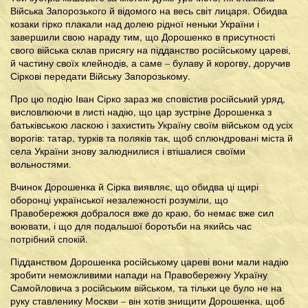
Війська Запорозького й відомого на весь світ лицаря. Обидва
козаки гірко плакали над долею рідної неньки України і
завершили свою нараду тим, що Дорошенко в присутності
свого війська склав присягу на підданство російському цареві,
й частину своїх клейнодів, а саме – булаву й корогву, доручив
Сіркові передати Війську Запорозькому.
Про цю подію Іван Сірко зараз же сповістив російський уряд,
висловлюючи в листі надію, що цар зустріне Дорошенка з
батьківською ласкою і захистить Україну своїм військом од усіх
ворогів: татар, турків та поляків так, щоб сплюндровані міста й
села України знову залюднилися і втішалися своїми
вольностями.
Вчинок Дорошенка й Сірка виявляє, що обидва ці щирі
оборонці української незалежності розуміли, що
Правобережжя добралося вже до краю, бо немає вже сил
воювати, і що для подальшої боротьби на якийсь час
потрібний спокій.
Підданством Дорошенка російському цареві вони мали надію
зробити неможливими напади на Правобережну Україну
Самойловича з російським військом, та тільки це було не на
руку ставленику Москви – він хотів знищити Дорошенка, щоб