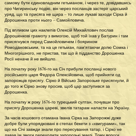
самому бути єдиновладним гетьманом, і через те, довідавшись
про Чигиринську подію, він через посланців застеріг царський
уряд, що та присяга не щира – то лише лукаві заходи Сірка й
Дорошенка проти нього – Самойловича.
Під впливом цих наклепів Олексій Михайлович послав
Дорошенкові грамоту з вимогою, щоб той їхав у Батурин і там
присягнувся перед Самойловичем і боярином
Ромодановським, та на це гетьман, пам'ятаючи долю Сомка і
Многогрішного, не пристав, так що й підданство Дорошенка
Росії неначе й не вийшло.
На початку року 1676-го на Січ прибули посланці нового
російського царя Федора Олексійовича, щоб прийняти од
запорожців присягу. Сірко й Військо Запорозьке присягнули, й
до того ж Сірко знову просив, щоб цар заступився за
Дорошенка.
На початку ж року 1676-го турецький султан, почувши про
присягу Дорошенка цареві, звелів татарам напасти на Україну.
За часів кошового отамана Івана Сірка на Запорожжі дуже
добре були упорядковані в степах бекети з «хвигурами», так
що на Січі завжди знали про пересування татар, і Сірко не
давав їм змоги переходити запорозькі землі. Тому вороги