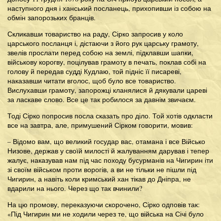
наступного дня і ханський посланець, прихопивши із собою на
обмін запорозьких бранців.
Скликавши товариство на раду, Сірко запросив у коло
царського посланця і, дістаючи з його рук царську грамоту,
звелів прослати перед собою на землі, підклавши шапки,
військову корогву, поцілував грамоту в печать, поклав собі на
голову й передав судді Кудлаю, той підніс її писареві,
наказавши читати вголос, щоб було все товариство.
Вислухавши грамоту, запорожці кланялися й дякували цареві
за ласкаве слово. Все це так робилося за давнім звичаєм.
Тоді Сірко попросив посла сказать про діло. Той хотів одкласти
все на завтра, але, примушений Сірком говорити, мовив:
– Відомо вам, що великий государ вас, отамана і все Військо
Низове, держав у своїй милості й жалуванням дарував і тепер
жалує, наказував нам під час походу бусурманів на Чигирин іти
зі своїм військом проти ворогів, а ви не тільки не пішли під
Чигирин, а навіть коли кримський хан тікав до Дніпра, не
вдарили на нього. Через що так вчинили?
На цю промову, переказуючи скорочено, Сірко одповів так:
«Під Чигирин ми не ходили через те, що війська на Січі було