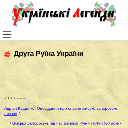
Друга Руїна України
* * * * * * *
Адріан Кащенко
.
Оповідання про славне військо запорозьке
низове
. \
\
Військо Запорозьке під час Великої Руїни (1648-1680 роки)