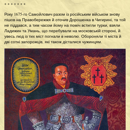
* * * * * * *
Року 1675-го Самойлович разом із російським військом знову
пішов на Правобережжя й оточив Дорошенка в Чигирині, та той
не піддався, а тим часом йому на поміч встигли турки, взяли
Ладижин та Умань, що перебували на московській стороні, й
увесь люд із тих міст погнали в неволю. Обороняли ті міста й
дві сотні запорожців, які також дісталися чужинцям.