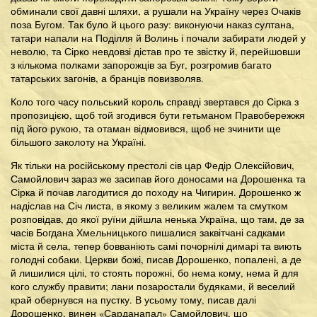
обминали свої давні шляхи, а рушали на Україну через Очаків
поза Бугом. Так було й цього разу: виконуючи наказ султана,
татари напали на Поділля й Волинь і почали забирати людей у
неволю, та Сірко невдовзі дістав про те звістку й, перейшовши
з кількома полками запорожців за Буг, розгромив багато
татарських загонів, а бранців повизволяв.
Коло того часу польський король справді звертався до Сірка з
пропозицією, щоб той згодився бути гетьманом Правобережжя
під його рукою, та отаман відмовився, щоб не зчинити ще
більшого заколоту на Україні.
Як тільки на російському престолі сів цар Федір Олексійович,
Самойлович зараз же засипав його доносами на Дорошенка та
Сірка й почав лагодитися до походу на Чигирин. Дорошенко ж
надіслав на Січ листа, в якому з великим жалем та смутком
розповідав, до якої руїни дійшла ненька Україна, що там, де за
часів Богдана Хмельницького пишалися заквітчані садками
міста й села, тепер бовваніють самі почорнілі димарі та виють
голодні собаки. Церкви божі, писав Дорошенко, попалені, а де
й лишилися цілі, то стоять порожні, бо нема кому, нема й для
кого службу правити; лани позаростали будяками, й веселий
край обернувся на пустку. В усьому тому, писав далі
Дорошенко, винен «Сарданапал» Самойлович, що