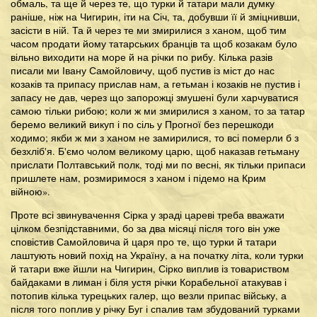
обмаль, та ще й через те, що турки й татари мали думку
раніше, ніж на Чигирин, іти на Січ, та, добувши її й зміцнивши,
засісти в ній. Та й через те ми змирилися з ханом, щоб тим
часом продати йому татарських бранців та щоб козакам було
вільно виходити на море й на річки по рибу. Кілька разів
писали ми Івану Самойловичу, щоб пустив із міст до нас
козаків та припасу прислав нам, а гетьман і козаків не пустив і
запасу не дав, через що запорожці змушені були харчуватися
самою тільки рибою; коли ж ми змирилися з ханом, то за татар
беремо великий викуп і по сіль у Прогної без перешкоди
ходимо; якби ж ми з ханом не замирилися, то всі померли б з
безхліб'я. Б'ємо чолом великому царю, щоб наказав гетьману
прислати Полтавський полк, тоді ми по весні, як тільки припаси
пришлете нам, розмиримося з ханом і підемо на Крим
війною».
Проте всі звинувачення Сірка у зраді цареві треба вважати
цілком безпідставними, бо за два місяці після того він уже
сповістив Самойловича й царя про те, що турки й татари
лаштують новий похід на Україну, а на початку літа, коли турки
й татари вже йшли на Чигирин, Сірко виплив із товариством
байдаками в лиман і біля устя річки Корабельної атакував і
потопив кілька турецьких галер, що везли припас війську, а
після того поплив у річку Буг і спалив там збудований турками