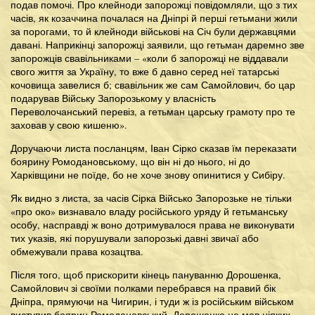
подав помочі. Про клейноди запорожці повідомляли, що з тих
часів, як козаччина почалася на Дніпрі й перші гетьмани жили
за порогами, то й клейноди військові на Січ були державцями
давані. Наприкінці запорожці заявили, що гетьман даремно зве
запорожців свавільниками – «коли б запорожці не віддавали
свого життя за Україну, то вже б давно серед неї татарські
кочовища завелися б; свавільник же сам Самойлович, бо цар
подарував Війську Запорозькому у власність
Переволочанський перевіз, а гетьман царську грамоту про те
заховав у свою кишеню».
Доручаючи листа посланцям, Іван Сірко сказав їм переказати
боярину Ромодановському, що він ні до нього, ні до
Харківщини не поїде, бо не хоче знову опинитися у Сибіру.
Як видно з листа, за часів Сірка Військо Запорозьке не тільки
«про око» визнавало владу російського уряду й гетьманську
особу, насправді ж воно дотримувалося права не виконувати
тих указів, які порушували запорозькі давні звичаї або
обмежували права козацтва.
Після того, щоб прискорити кінець пануванню Дорошенка,
Самойлович зі своїми полками перебрався на правий бік
Дніпра, прямуючи на Чигирин, і туди ж із російським військом
виступив боярин Ромодановський. Дорошенко не мав ніяких