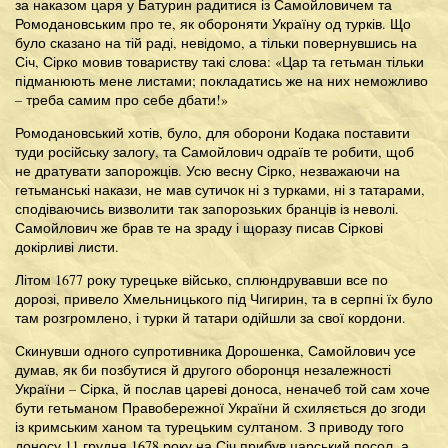
за наказом царя у Батурин радитися із Самойловичем та
Ромодановським про те, як обороняти Україну од турків. Що
було сказано на тій раді, невідомо, а тільки повернувшись на
Січ, Сірко мовив товариству такі слова: «Цар та гетьман тільки
підманюють мене листами; покладатись же на них неможливо
– треба самим про себе дбати!»
Ромодановський хотів, було, для оборони Кодака поставити
туди російську залогу, та Самойлович одраїв те робити, щоб
не дратувати запорожців. Усю весну Сірко, незважаючи на
гетьманські накази, не мав сутичок ні з турками, ні з татарами,
сподіваючись визволити так запорозьких бранців із неволі.
Самойлович же брав те на зраду і щоразу писав Сіркові
докірливі листи.
Літом 1677 року турецьке військо, сплюндрувавши все по
дорозі, привело Хмельницького під Чигирин, та в серпні їх було
там розгромлено, і турки й татари одійшли за свої кордони.
Скинувши одного супротивника Дорошенка, Самойлович усе
думав, як би позбутися й другого оборонця незалежності
України – Сірка, й послав цареві доноса, неначеб той сам хоче
бути гетьманом Правобережної України й схиляється до згоди
із кримським ханом та турецьким султаном. З приводу того
доносу 11 грудня 1678 року на Січ прибув царський посол, а