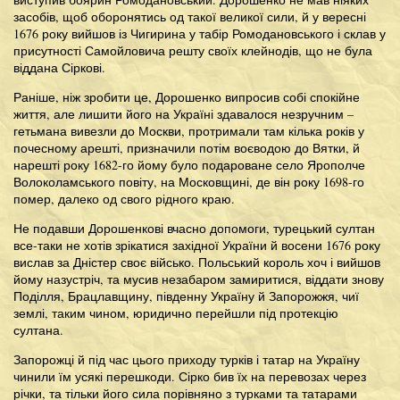
засобів, щоб оборонятись од такої великої сили, й у вересні
1676 року вийшов із Чигирина у табір Ромодановського і склав у
присутності Самойловича решту своїх клейнодів, що не була
віддана Сіркові.
Раніше, ніж зробити це, Дорошенко випросив собі спокійне
життя, але лишити його на Україні здавалося незручним –
гетьмана вивезли до Москви, протримали там кілька років у
почесному арешті, призначили потім воєводою до Вятки, й
нарешті року 1682-го йому було подароване село Ярополче
Волоколамського повіту, на Московщині, де він року 1698-го
помер, далеко од свого рідного краю.
Не подавши Дорошенкові вчасно допомоги, турецький султан
все-таки не хотів зрікатися західної України й восени 1676 року
вислав за Дністер своє військо. Польський король хоч і вийшов
йому назустріч, та мусив незабаром замиритися, віддати знову
Поділля, Брацлавщину, південну Україну й Запорожжя, чиї
землі, таким чином, юридично перейшли під протекцію
султана.
Запорожці й під час цього приходу турків і татар на Україну
чинили їм усякі перешкоди. Сірко бив їх на перевозах через
річки, та тільки його сила порівняно з турками та татарами