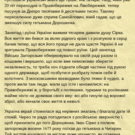
20 літ переходив із Правобережжя на Лівобережжя, тепер
посунув за Дніпро тисячами й десятками тисяч. Такому
переселенню дуже сприяв Самойлович, який гадав, що це
зменшує силу гетьмана Дорошенка.
Занепад і руїна України важким тягарем давили душу Сірка.
Все життя він бився за волю рідного краю і з розпукою в серці
бачив тепер, що вся його праця не дала щастя Україні й не
зрятувала Правобережжя од повної руїни. Цей занепад
Військо Запорозьке обмірковувало на своїй раді разом із
кошовим і вирішило, що коли вже неможливо зберегти
незалежність, то треба хоч з'єднати обидві частини під рукою
одного державця, щоб позбутися розбрату поміж себе й
колотнечі. З московськими воєводами було тяжко й нудно, а
проте жили там люди, мали що їсти і множилися; на
Правобережжі ж, у боротьбі з поляками, турками та росіянами
майже ніхто не доживав свого віку: всі або гинули од ворожої
зброї, або кінчали своє життя в неволі.
Україна вкрай стомилася від нерівних змагань і благала дати їй
спокій. Через те рада погодилася з російською зверхністю і,
щоб прихилити до того Дорошенка, Іван Сірко з полком
запорожців восени 1675 року поїхав до гетьмана в Чигирин.
Той зустрів кошового за містом дуже урочисто, як отамана