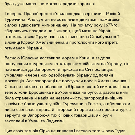
була дуже мала і не могла зарадити королеві.
Тепер на Правобережжі з'явилося два зверхники – Росія й
Туреччина. Але султан не хотів нічим ділитися і намагався
силою відвоювати Чигиринщину. На початку року 1677-го,
збираючись походом на Чигирин, щоб мати на Україні
гетьмана зі своєї руки, він звелів вивезти із Стамбульської
в'язниці Юрася Хмельниченка й проголосити його втретє
гетьманом України.
Весною Юраська доставили морем у Крим, а звідтіля,
наступаючи з турецьким та татарським військом на Україну, він
наблизився до Запорожжя й прислав на Січ посланців,
умовляючи через них одвойовувати Україну од поляків і
московців. Але запорожці не послухали послів Хмельниченка, і
Сірко не поїхав на побачення з Юрасем, як той вимагав. Проте
тепер, коли Дорошенка на Україні вже не було, а разом із ним
була страчена й надія на незалежність, запорожці вирішили
зовсім не брати участі у війні Туреччини з Росією, а обстоювати
лише свої власні права й інтереси й перш за все просити турків
вернути на Запорожжя тих січових товаришів, які були
захоплені в Умані та Ладижині.
Цих своїх замірів Сірко не виявляв і весною того ж року їздив