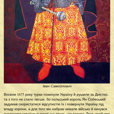
Іван Самойлович
Восени 1675 року турки покинули Україну й рушили за Дністер,
та з того не стало легше, бо польський король Ян Собеський
задумав скористатися відсутністю їх і повернути Україну під
владу корони, а для того він набрав чимале військо й кинувся
пустошити українські землі ще гірше, ніж татари. Люд, який уже