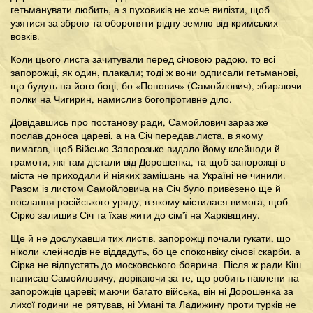
гетьманувати любить, а з пуховиків не хоче вилізти, щоб
узятися за зброю та обороняти рідну землю від кримських
вовків.
Коли цього листа зачитували перед січовою радою, то всі
запорожці, як один, плакали; тоді ж вони одписали гетьманові,
що будуть на його боці, бо «Попович» (Самойлович), збираючи
полки на Чигирин, намислив богопротивне діло.
Довідавшись про постанову ради, Самойлович зараз же
послав доноса цареві, а на Січ передав листа, в якому
вимагав, щоб Військо Запорозьке видало йому клейноди й
грамоти, які там дістали від Дорошенка, та щоб запорожці в
міста не приходили й ніяких замішань на Україні не чинили.
Разом із листом Самойловича на Січ було привезено ще й
послання російського уряду, в якому містилася вимога, щоб
Сірко залишив Січ та їхав жити до сім'ї на Харківщину.
Ще й не дослухавши тих листів, запорожці почали гукати, що
ніколи клейнодів не віддадуть, бо це споконвіку січові скарби, а
Сірка не відпустять до московського боярина. Після ж ради Кіш
написав Самойловичу, дорікаючи за те, що робить наклепи на
запорожців цареві; маючи багато війська, він ні Дорошенка за
лихої години не рятував, ні Умані та Ладижину проти турків не