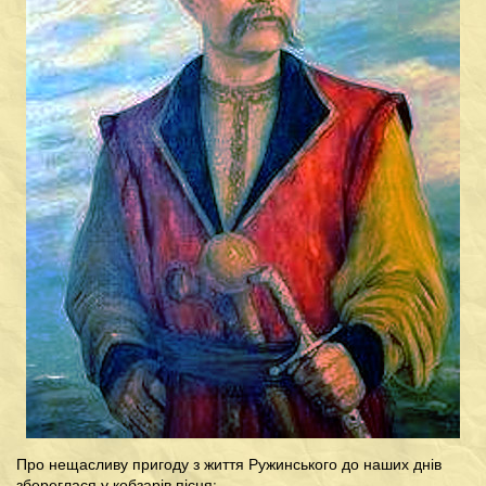
Про нещасливу пригоду з життя Ружинського до наших днів
збереглася у кобзарів пісня: