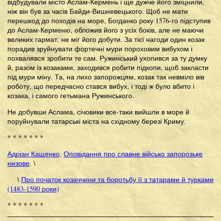
відбудували місто Аслам-Кермень і ще дужче його зміцнили,
ніж він був за часів Байди-Вишневецького. Щоб не мати
перешкод до походів на море, Богданко року 1576-го підступив
до Аслам-Керменю, обложив його з усіх боків, але не маючи
великих гармат, не міг його добути. За тієї нагоди один козак
порадив зруйнувати фортечні мури пороховим вибухом і
похвалявся зробити те сам. Ружинський ухопився за ту думку
й, разом із козаками, заходився робити підкопи, щоб закласти
під мури міну. Та, на лихо запорожцям, козак так невміло вів
роботу, що передчасно стався вибух, і тоді ж було вбито і
козака, і самого гетьмана Ружинського.
Не добувши Аслама, січовики все-таки вийшли в море й
поруйнували татарські міста на східному березі Криму.
* * * * * * *
Адріан Кащенко
.
Оповідання про славне військо запорозьке
низове
. \
\
Про початок козаччини та боротьбу її з татарами й турками
(1483-1590 роки)
* * * * * * *