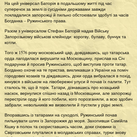
На цей універсал Баторія в подальшому житті під час
суперечок за землі із сусідніми державами завжди
покладалися запорожці й пильно обстоювали здобуті за часів
Богданка – Ружинського права.
Разом з універсалом Стефан Баторій надав Війську
Запорозькому військові клейноди: корогву, булаву, бунчук та
котли.
Того ж 1576 року московський цар, довідавшись, що татарська
орда лагодилася вирушити на Московщину, прислав на Січ
подарунки й просив Ружинського, щоб виступив проти татар.
Богданко охоче на те пристав, викликавши з України на поміч
городових козаків та діждавшись, доки орда вибралася в похід,
кинувся з військом на лівобережні улуси й почав їх палити. Тут
сталось те, що й торік. Татари, дізнавшись про козацький
наскок, вернулися спішно назад із Московщини, але запорожці
перестріли орду й кого побили, кого порозганяли, а всю здобич
забрали; невольників же визволили й пустили у рідні землі.
Впоравшись із татарами на суходолі, Ружинський почав
пильнувати шлях із Запорожжя до моря. Захопивши Самійла
Кішку в полон та скориставшись часом, доки січовики із
Свірговським плуталися в молдавських справах, турки знову