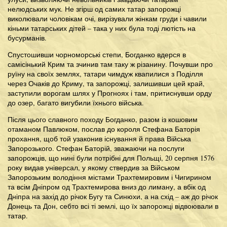
нелюдських мук. Не згірш од самих татар запорожці
виколювали чоловікам очі, вирізували жінкам груди і чавили
кіньми татарських дітей – така у них була тоді лютість на
бусурманів.
Спустошивши чорноморські степи, Богданко вдерся в
самісінький Крим та зчинив там таку ж різанину. Почувши про
руїну на своїх землях, татари чимдуж квапилися з Поділля
через Очаків до Криму, та запорожці, залишивши цей край,
заступили ворогам шлях у Прогноях і там, притиснувши орду
до озер, багато вигубили їхнього війська.
Після цього славного походу Богданко, разом із кошовим
отаманом Павлюком, послав до короля Стефана Баторія
прохання, щоб той узаконив існування й права Війська
Запорозького. Стефан Баторій, зважаючи на послуги
запорожців, що нині були потрібні для Польщі, 20 серпня 1576
року видав універсал, у якому ствердив за Військом
Запорозьким володіння містами Трахтемировим і Чигирином
та всім Дніпром од Трахтемирова вниз до лиману, а вбік од
Дніпра на захід до річок Бугу та Синюхи, а на схід – аж до річок
Донець та Дон, себто всі ті землі, що їх запорожці відвоювали в
татар.