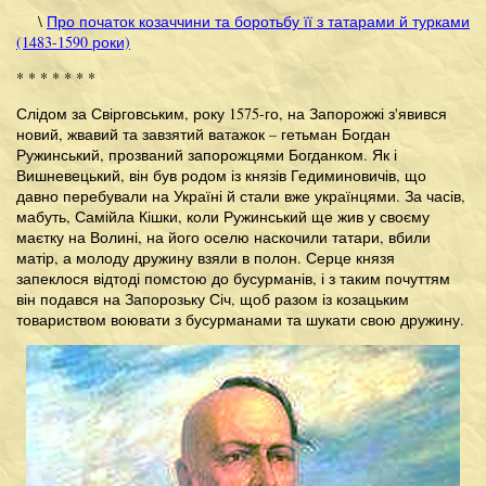
\
Про початок козаччини та боротьбу її з татарами й турками
(1483-1590 роки)
* * * * * * *
Слідом за Свірговським, року 1575-го, на Запорожжі з'явився
новий, жвавий та завзятий ватажок – гетьман Богдан
Ружинський, прозваний запорожцями Богданком. Як і
Вишневецький, він був родом із князів Гедиминовичів, що
давно перебували на Україні й стали вже українцями. За часів,
мабуть, Самійла Кішки, коли Ружинський ще жив у своєму
маєтку на Волині, на його оселю наскочили татари, вбили
матір, а молоду дружину взяли в полон. Серце князя
запеклося відтоді помстою до бусурманів, і з таким почуттям
він подався на Запорозьку Січ, щоб разом із козацьким
товариством воювати з бусурманами та шукати свою дружину.