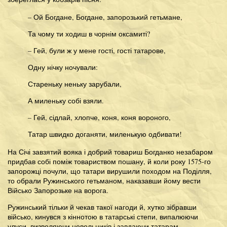
– Ой Богдане, Богдане, запорозький гетьмане,
Та чому ти ходиш в чорнім оксамиті?
– Гей, були ж у мене гості, гості татарове,
Одну нічку ночували:
Стареньку неньку зарубали,
А миленьку собі взяли.
– Гей, сідлай, хлопче, коня, коня вороного,
Татар швидко доганяти, миленькую одбивати!
На Січі завзятий вояка і добрий товариш Богданко незабаром
придбав собі поміж товариством пошану, й коли року 1575-го
запорожці почули, що татари вирушили походом на Поділля,
то обрали Ружинського гетьманом, наказавши йому вести
Військо Запорозьке на ворога.
Ружинський тільки й чекав такої нагоди й, хутко зібравши
військо, кинувся з кіннотою в татарські степи, випалюючи
улуси, визволяючи невольників і завдаючи татарам