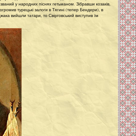
званий у народних піснях гетьманом. Зібравши козаків,
огромив турецькі залоги в Тягині (тепер Бендери), в
Буджака вийшли татари, то Свірговський виступив їм