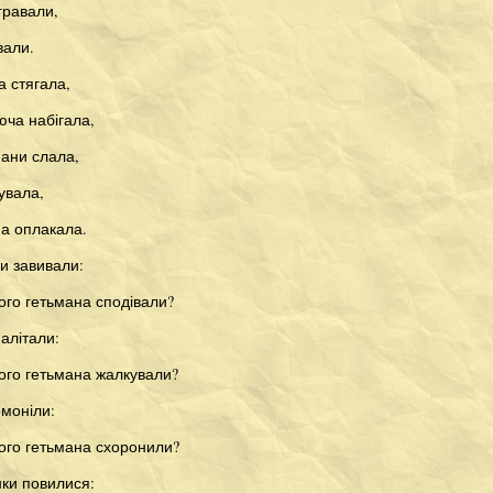
гравали,
вали.
а стягала,
юча набігала,
мани слала,
увала,
на оплакала.
ри завивали:
ого гетьмана сподівали?
налітали:
ого гетьмана жалкували?
омоніли:
ого гетьмана схоронили?
нки повилися: