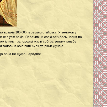
а козаків 200 000 турецького війська. У великому
їх з усіх боків. Побачивши свою загибель, Івоня по-
ом із ним і запорожці мали собі за велику ганьбу
и голови в бою біля Килії та річки Дунаю.
 що вона не щиро народна: