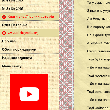
№ 4 (14) 2005
Та у сурми ви
№ 3 (13) 2005
З нього глуму
Книги українських авторів
А з Низу хмар
Олег Петренко
Що ворону кл
www.ukrlegenda.org
По Україні ту
Про нас
А Україна сум
Обмін посиланнями
Свого гетьма
Наші координати
Тоді буйні віт
Мапа сайту
– Де ж ви наш
Тоді кречети 
– Де ж ви наш
Тоді орли заг
– Де ж ви наш
Тоді жайворо