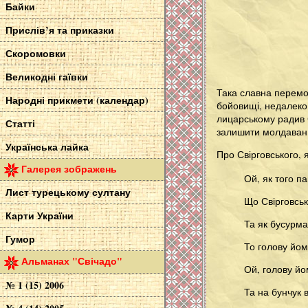
Байки
Прислів’я та приказки
Скоромовки
Великодні гаївки
Така славна перемог
Народні прикмети (календар)
бойовищі, недалеко 
лицарському радив С
Статті
залишити молдаван пр
Українська лайка
Про Свірговського, 
Галерея зображень
Ой, як того п
Лист турецькому султану
Що Свірговськ
Карти України
Та як бусурма
Гумор
То голову йом
Альманах "Свічадо"
Ой, голову й
№ 1 (15) 2006
Та на бунчук 