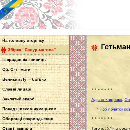
На головну сторінку
Гетьман
Збірка "Савур-могила"
Із прадавніх криниць
Ой, Січ - мати
Великий Луг - батько
Славні лицарі
* * * * * * *
Заклятий скарб
Адріан Кащенко
.
Оп
Понад шляхом чумацьким
\
Про початок коз
Оборонці покривджених
* * * * * * *
Того ж 1574-го року
Отак і назвали