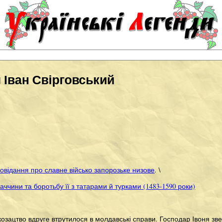
 Іван Свірговський
овідання про славне військо запорозьке низове
. \
аччини та боротьбу її з татарами й турками (1483-1590 роки)
 козацтво вдруге втрутилося в молдавські справи. Господар Івоня зв