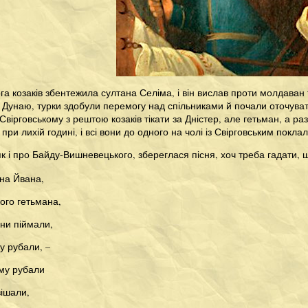
а козаків збентежила султана Селіма, і він вислав проти молдаван т
Дунаю, турки здобули перемогу над спільниками й почали оточувати 
вірговському з рештою козаків тікати за Дністер, але гетьман, а раз
и лихій годині, і всі вони до одного на чолі із Свірговським поклал
як і про Байду-Вишневецького, збереглася пісня, хоч треба гадати,
ана Йвана,
ого гетьмана,
ни піймали,
у рубали, –
ому рубали
вішали,