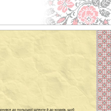
ернувся до польської шляхти й до козаків, щоб