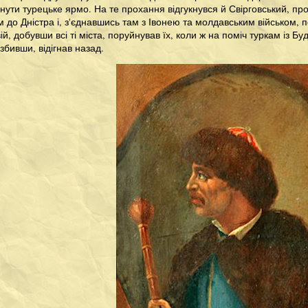
ути турецьке ярмо. На те прохання відгукнувся й Свірговський, про
 до Дністра і, з'єднавшись там з Івонею та молдавським військом, п
ій, добувши всі ті міста, поруйнував їх, коли ж на поміч туркам із 
озбивши, відігнав назад.