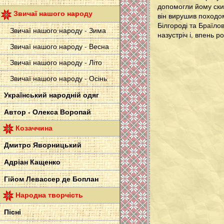
допомогли йому скин
Звичаї нашого народу
він вирушив походом
Білгороді та Браїлов
Звичаї нашого народу - Зима
назустріч і, впень р
Звичаї нашого народу - Весна
Звичаї нашого народу - Літо
Звичаї нашого народу - Осінь
Український народній одяг
Автор - Олекса Воропай
Козаччина
Дмитро Яворницький
Адріан Кащенко
Гійом Левассер де Боплан
Народна творчість
Пісні