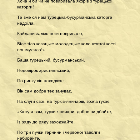
Хоча й би чи не повиривала якорів з турецької
каторги!
Та вже ся нам турецька-бусурманська каторга
надоїла;
Кайдани-залізо ноги повривало,
Біле тіло козацьке молодецьке коло жовтої кості
пошмуляло!»
Баша турецький, бусурманський,
Недовірок християнський,
По ринку він походжає,
Він сам добре теє зачуває,
На слуги свої, на турків-яничарів, зозла гукає:
«Кажу я вам, турки-яничари, добре ви дбайте,
Із ряду до ряду заходжайте,
По три пучки тернини і червоної таволги
набирайте,