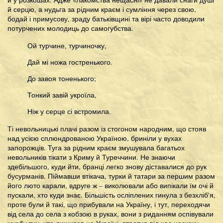
й серцю, а нудьга за рідним краєм і сумління через свою,
бодай і примусову, зраду батьківщині та вірі часто доводили
потурчених молодиць до самогубства.
Ой турчине, турчиночку,
Дай мі ножа гостренького.
До завоя тоненького;
Тонкий завій укроїла,
Ніж у серце сі встромила.
Ті невольницькі плачі разом із стогоном народним, що стояв
над усією сплюндрованою Україною, бриніли у вухах
запорожців. Туга за рідним краєм змушувала багатьох
невольників тікати з Криму й Туреччини. Не знаючи
здебільшого, куди йти, бранці легко знову діставалися до рук
бусурманів. Піймавши втікача, турки й татари за першим разом
його люто карали, вдруге ж – виколювали або випікали їм очі й
пускали, хто куди знає. Більшість осліплених гинула з безхліб'я,
проте були й такі, що прибували на Україну, і тут, переходячи
від села до села з кобзою в руках, вони з риданням оспівували