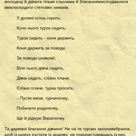
молодиці й дівчата тільки сльозами й благанняммсподівалися
вмилосердити степових хижаків.
У долині огонь горить,
Коло нього турок сидить,
Турок сидить – коня держить,
Коня держить за поводи,
За поводи шовковії;
Біля нього дівча сидить,
Дівча сидить, слізно плаче,
Слізно плаче, турка просить:
– Пусти мене, турчиночку,
Побачити родиночку,
Ще й рідную Вкраїночку.
Та даремні благання дівчини! Не на те турчин захопивибранок,
щоб із шляху пустити їх додому, не покористувавшись із них,