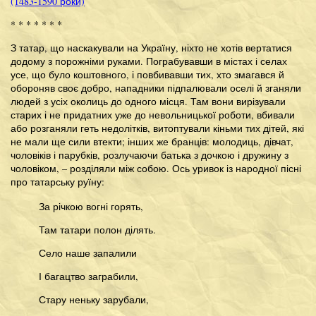
(1483-1590 роки)
* * * * * * *
З татар, що наскакували на Україну, ніхто не хотів вертатися
додому з порожніми руками. Пограбувавши в містах і селах
усе, що було коштовного, і повбивавши тих, хто змагався й
обороняв своє добро, нападники підпалювали оселі й зганяли
людей з усіх околиць до одного місця. Там вони вирізували
старих і не придатних уже до невольницької роботи, вбивали
або розганяли геть недолітків, витоптували кіньми тих дітей, які
не мали ще сили втекти; інших же бранців: молодиць, дівчат,
чоловіків і парубків, розлучаючи батька з дочкою і дружину з
чоловіком, – розділяли між собою. Ось уривок із народної пісні
про татарську руїну:
За річкою вогні горять,
Там татари полон ділять.
Село наше запалили
І багацтво заграбили,
Стару неньку зарубали,