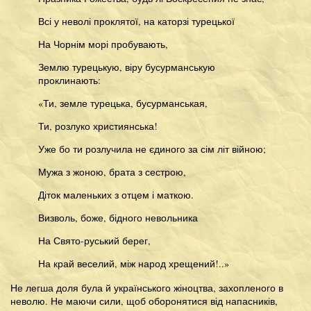
Всі у неволі проклятої, на каторзі турецької
На Чорнім морі пробувають,
Землю турецькую, віру бусурманськую
проклинають:
«Ти, земле турецька, бусурманськая,
Ти, розлуко християнська!
Уже бо ти розлучила не єдиного за сім літ війною;
Мужа з жоною, брата з сестрою,
Діток маленьких з отцем і маткою.
Визволь, боже, бідного невольника
На Свято-руський берег,
На край веселий, між народ хрещений!..»
Не легша доля була й українського жіноцтва, захопленого в
неволю. Не маючи сили, щоб оборонятися від напасників,