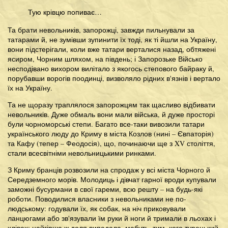
Тую крівцю попиває…
Та брати невольників, запорожці, завжди пильнували за
татарами й, не зумівши зупинити їх тоді, як ті йшли на Україну,
вони підстерігали, коли вже татари верталися назад, обтяжені
ясиром, Чорним шляхом, на південь; і Запорозьке Військо
несподівано вихором вилітало з якогось степового байраку й,
порубавши ворогів поодинці, визволяло рідних в'язнів і вертало
їх на Україну.
Та не щоразу траплялося запорожцям так щасливо відбивати
невольників. Дуже обмаль вони мали війська, й дуже просторі
були чорноморські степи. Багато все-таки вивозили татари
українського люду до Криму в міста Козлов (нині – Євпаторія)
та Кафу (тепер – Феодосія), що, починаючи ще з XV століття,
стали всесвітніми невольницькими ринками.
З Криму бранців розвозили на спродаж у всі міста Чорного й
Середземного морів. Молодиць і дівчат гарної вроди купували
заможні бусурмани в свої гареми, всю решту – на будь-які
роботи. Поводилися власники з невольниками не по-
людському: годували їх, як собак, на ніч приковували
ланцюгами або зв'язували їм руки й ноги й тримали в льохах і
хлівах; найгірша ж доля випадала, мабуть, тим, кого турецький