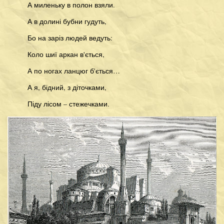
А миленьку в полон взяли.
А в долині бубни гудуть,
Бо на заріз людей ведуть:
Коло шиї аркан в'ється,
А по ногах ланцюг б'ється…
А я, бідний, з діточками,
Піду лісом – стежечками.