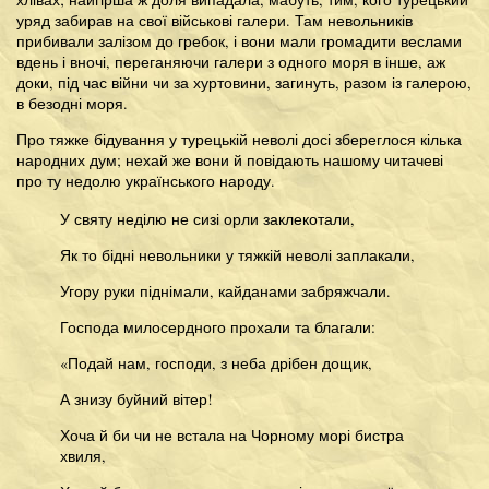
уряд забирав на свої військові галери. Там невольників
прибивали залізом до гребок, і вони мали громадити веслами
вдень і вночі, переганяючи галери з одного моря в інше, аж
доки, під час війни чи за хуртовини, загинуть, разом із галерою,
в безодні моря.
Про тяжке бідування у турецькій неволі досі збереглося кілька
народних дум; нехай же вони й повідають нашому читачеві
про ту недолю українського народу.
У святу неділю не сизі орли заклекотали,
Як то бідні невольники у тяжкій неволі заплакали,
Угору руки піднімали, кайданами забряжчали.
Господа милосердного прохали та благали:
«Подай нам, господи, з неба дрібен дощик,
А знизу буйний вітер!
Хоча й би чи не встала на Чорному морі бистра
хвиля,