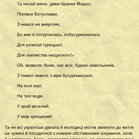
Та нехай мене, дівки-бранки Марусі,
Попівни Богуславки,
З неволі не викупляє.
Бо вже я потурчилась, побусурманилась
Для розкоші турецької,
Для лакомства нещасного!»
Ой, визволи, боже, нас всіх, бідних невольників,
З тяжкої неволі, з віри бусурманської,
На ясні зорі,
На тихі води,
У край веселий,
У мир хрещений!
Та не всі українські дівчата й молодиці могли звикнути до життя
на чужині й погодитися з новими обставинами існування, хоча
й у розкошах. Адже «лакомства нещасні» не давали снаги душі