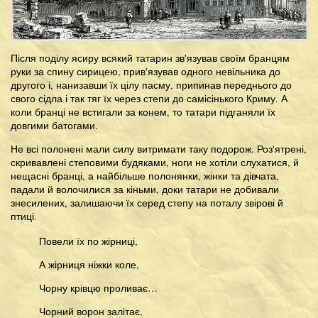
Після поділу ясиру всякий татарин зв'язував своїм бранцям
руки за спину сирицею, прив'язував одного невільника до
другого і, нанизавши їх цілу пасму, припинав переднього до
свого сідла і так тяг їх через степи до самісінького Криму. А
коли бранці не встигали за конем, то татари підганяли їх
довгими батогами.
Не всі полонені мали силу витримати таку подорож. Роз'ятрені,
скривавлені степовими будяками, ноги не хотіли слухатися, й
нещасні бранці, а найбільше полонянки, жінки та дівчата,
падали й волочилися за кіньми, доки татари не добивали
знесилених, залишаючи їх серед степу на поталу звірові й
птиці.
Повели їх по жірниці,
А жірниця ніжки коле,
Чорну крівцю проливає…
Чорний ворон залітає,