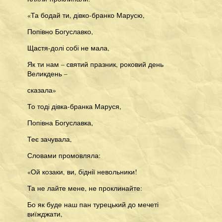
«Та бодай ти, дівко-бранко Марусю,
Попівно Богуславко,
Щастя-долі собі не мала,
Як ти нам – святий празник, роковий день
Великдень –
сказала»
То тоді дівка-бранка Маруся,
Попівна Богуславка,
Теє зачувала,
Словами промовляла:
«Ой козаки, ви, біднії невольники!
Та не лайте мене, не проклинайте:
Бо як буде наш пан турецький до мечеті
виїжджати,