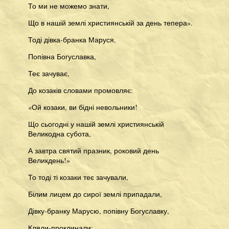
То ми не можемо знати,
Що в нашій землі християнській за день тепера».
Тоді дівка-бранка Маруся,
Попівна Богуславка,
Теє зачуває,
До козаків словами промовляє:
«Ой козаки, ви бідні невольники!
Що сьогодні у нашій землі християнській
Великодна субота,
А завтра святий празник, роковий день
Великдень!»
То тоді ті козаки теє зачували,
Білим лицем до сирої землі припадали,
Дівку-бранку Марусю, попівну Богуславку,
Кляли-проклинали: