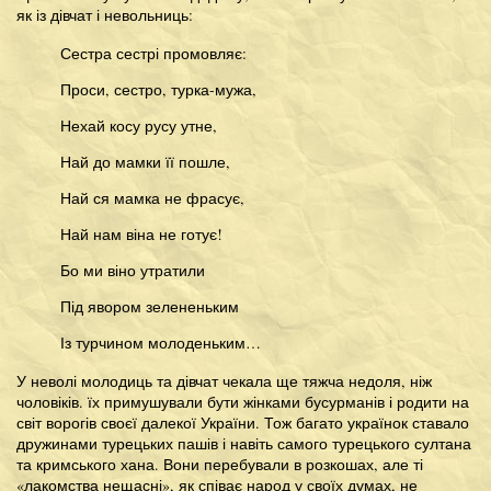
як із дівчат і невольниць:
Сестра сестрі промовляє:
Проси, сестро, турка-мужа,
Нехай косу русу утне,
Най до мамки її пошле,
Най ся мамка не фрасує,
Най нам віна не готує!
Бо ми віно утратили
Під явором зелененьким
Із турчином молоденьким…
У неволі молодиць та дівчат чекала ще тяжча недоля, ніж
чоловіків. їх примушували бути жінками бусурманів і родити на
світ ворогів своєї далекої України. Тож багато українок ставало
дружинами турецьких пашів і навіть самого турецького султана
та кримського хана. Вони перебували в розкошах, але ті
«лакомства нещасні», як співає народ у своїх думах, не