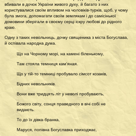
вбивали в дочок України живого духу, й багато з них
користувалися своїм впливом на чоловіків-турків, щоб, у чому
була змога, допомагати своїм землякам і до самісінької
домовини зберігали в своєму серці іскру любові до рідного
краю.
Одну з таких невольниць, дочку священика з міста Богуслава,
й оспівала народна дума.
Що на Чорному морі, на камені біленькому,
Там стояла темниця кам'яная.
Що у тій-то темниці пробувало сімсот козаків,
Бідних невольників.
Вони вже тридцять літ у неволі пробувають,
Божого світу, сонця праведного в вічі собі не
видають.
То до їх дівка-бранка,
Маруся, попівна Богуславка приходжає,