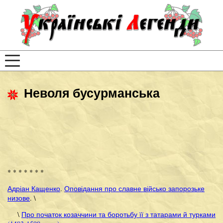
Неволя бусурманська
* * * * * * *
Адріан Кащенко
.
Оповідання про славне військо запорозьке
низове
. \
\
Про початок козаччини та боротьбу її з татарами й турками