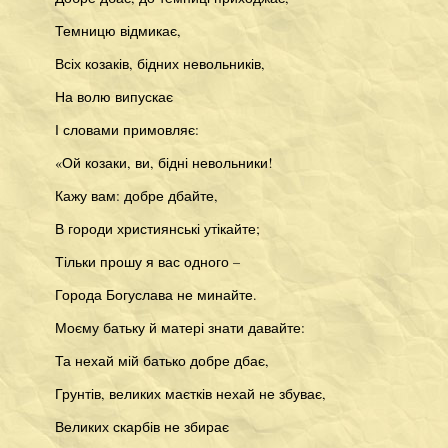
Темницю відмикає,
Всіх козаків, бідних невольників,
На волю випускає
І словами примовляє:
«Ой козаки, ви, бідні невольники!
Кажу вам: добре дбайте,
В городи християнські утікайте;
Тільки прошу я вас одного –
Города Богуслава не минайте.
Моєму батьку й матері знати давайте:
Та нехай мій батько добре дбає,
Грунтів, великих маєтків нехай не збуває,
Великих скарбів не збирає