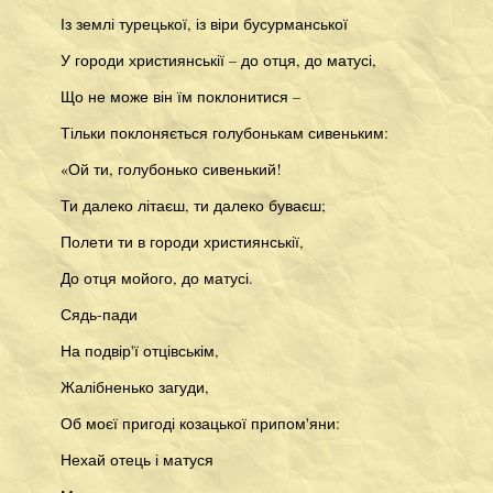
Із землі турецької, із віри бусурманської
У городи християнськії – до отця, до матусі,
Що не може він їм поклонитися –
Тільки поклоняється голубонькам сивеньким:
«Ой ти, голубонько сивенький!
Ти далеко літаєш, ти далеко буваєш;
Полети ти в городи християнськії,
До отця мойого, до матусі.
Сядь-пади
На подвір'ї отцівськім,
Жалібненько загуди,
Об моєї пригоді козацької припом'яни:
Нехай отець і матуся