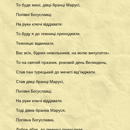
То буде мені, дівці-бранці Марусі,
Попівні Богуславці,
На руки ключі віддавати:
То буду я до темниці приходжати,
Темницю відмикати,
Вас всіх, бідних невольників, на волю випускпти».
То на святий празник, роковий день Великдень,
Став пан турецький до мечеті від'їжджати.
Став дівці-бранці Марусі,
Попівні Богуславці,
На руки ключі віддавати.
Тоді дівка-бранка Маруся,
Попівна Богуславка,
Добре дбає, до темниці приходжає,