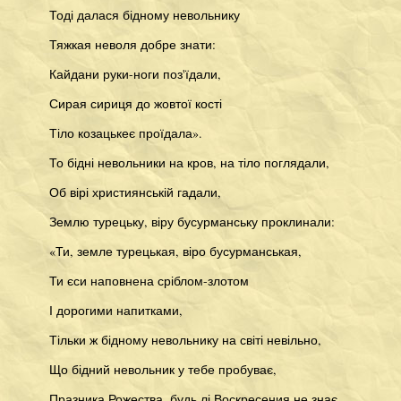
Тоді далася бідному невольнику
Тяжкая неволя добре знати:
Кайдани руки-ноги поз'їдали,
Сирая сириця до жовтої кості
Тіло козацькеє проїдала».
То бідні невольники на кров, на тіло поглядали,
Об вірі християнській гадали,
Землю турецьку, віру бусурманську проклинали:
«Ти, земле турецькая, віро бусурманськая,
Ти єси наповнена сріблом-злотом
І дорогими напитками,
Тільки ж бідному невольнику на світі невільно,
Що бідний невольник у тебе пробуває,
Празника Рожества, будь лі Воскресения не знає,