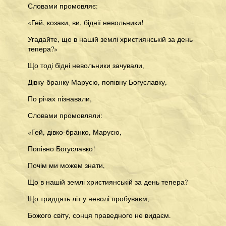
Словами промовляє:
«Гей, козаки, ви, біднії невольники!
Угадайте, що в нашій землі християнській за день
тепера?»
Що тоді бідні невольники зачували,
Дівку-бранку Марусю, попівну Богуславку,
По річах пізнавали,
Словами промовляли:
«Гей, дівко-бранко, Марусю,
Попівно Богуславко!
Почім ми можем знати,
Що в нашій землі християнській за день тепера?
Що тридцять літ у неволі пробуваєм,
Божого світу, сонця праведного не видаєм.