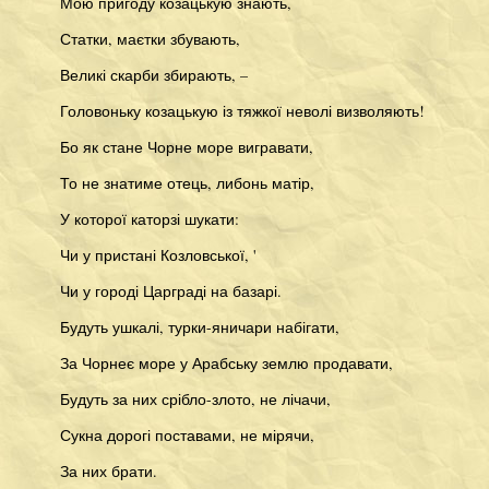
Мою пригоду козацькую знають,
Статки, маєтки збувають,
Великі скарби збирають, –
Головоньку козацькую із тяжкої неволі визволяють!
Бо як стане Чорне море вигравати,
То не знатиме отець, либонь матір,
У которої каторзі шукати:
Чи у пристані Козловської, '
Чи у городі Царграді на базарі.
Будуть ушкалі, турки-яничари набігати,
За Чорнеє море у Арабську землю продавати,
Будуть за них срібло-злото, не лічачи,
Сукна дорогі поставами, не мірячи,
За них брати.