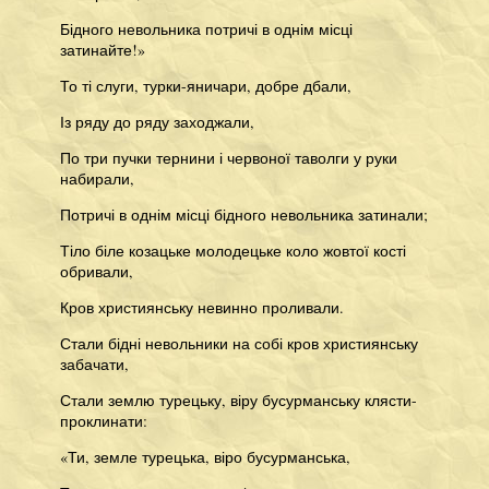
Бідного невольника потричі в однім місці
затинайте!»
То ті слуги, турки-яничари, добре дбали,
Із ряду до ряду заходжали,
По три пучки тернини і червоної таволги у руки
набирали,
Потричі в однім місці бідного невольника затинали;
Тіло біле козацьке молодецьке коло жовтої кості
обривали,
Кров християнську невинно проливали.
Стали бідні невольники на собі кров християнську
забачати,
Стали землю турецьку, віру бусурманську клясти-
проклинати:
«Ти, земле турецька, віро бусурманська,