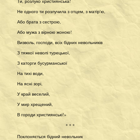
Ти, розлуко християнська!
Не одного ти розлучила з отцем, з матір'ю,
Або брата з сестрою,
Або мужа з вірною жоною!
Визволь, господи, всіх бідних невольників
З тяжкої неволі турецької,
З каторги бусурманської
На тихі води,
На ясні зорі,
У край веселий,
У мир хрещений,
В городи християнські!»
* * *
Поклоняється бідний невольник