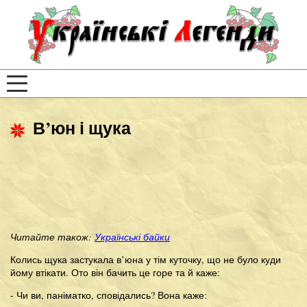
В’юн і щука
Читайте також:
Українські байки
Колись щука застукала в’юна у тім куточку, що не було куди
йому втікати. Ото він бачить це горе та й каже:
- Чи ви, паніматко, сповідались? Вона каже: