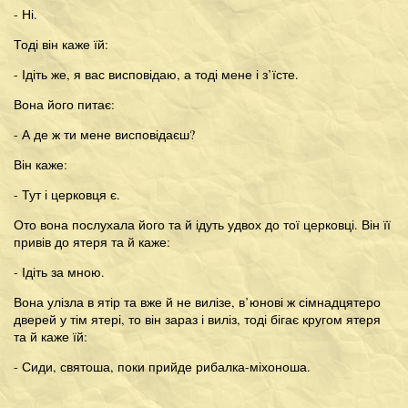
- Ні.
Тоді він каже їй:
- Ідіть же, я вас висповідаю, а тоді мене і з’їсте.
Вона його питає:
- А де ж ти мене висповідаєш?
Він каже:
- Тут і церковця є.
Ото вона послухала його та й ідуть удвох до тої церковці. Він її
привів до ятеря та й каже:
- Ідіть за мною.
Вона улізла в ятір та вже й не вилізе, в’юнові ж сімнадцятеро
дверей у тім ятері, то він зараз і виліз, тоді бігає кругом ятеря
та й каже їй:
- Сиди, святоша, поки прийде рибалка-міхоноша.