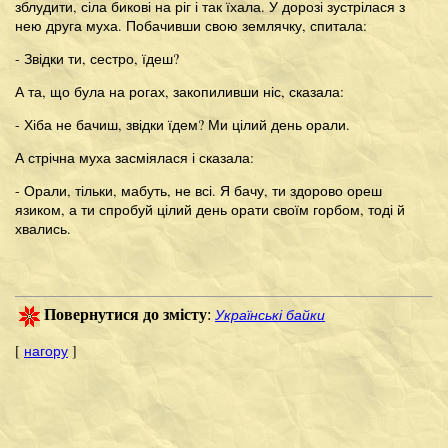
зблудити, сіла бикові на ріг і так їхала. У дорозі зустрілася з
нею друга муха. Побачивши свою землячку, спитала:
- Звідки ти, сестро, їдеш?
А та, що була на рогах, закопиливши ніс, сказала:
- Хіба не бачиш, звідки їдем? Ми цілий день орали.
А стрічна муха засміялася і сказала:
- Орали, тільки, мабуть, не всі. Я бачу, ти здорово ореш
язиком, а ти спробуй цілий день орати своїм горбом, тоді й
хвались.
Українські байки
Повернутися до змісту
:
[
нагору
]