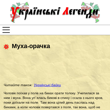
Муха-орачка
Читайте також:
Українські байки
Чоловік поїхав у поле на биках орати толоку. Учепилася за
ним і муха. Вона уп’ялась бикові в спину і ссала з нього кров,
поки доїхали на поле. Там вона цілий день паслась над
биками, а коли чоловік повертався з поля, так вона, щоб не