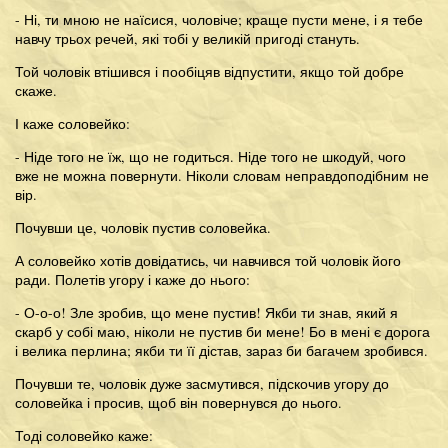
- Ні, ти мною не наїсися, чоловіче; краще пусти мене, і я тебе
навчу трьох речей, які тобі у великій пригоді стануть.
Той чоловік втішився і пообіцяв відпустити, якщо той добре
скаже.
І каже соловейко:
- Ніде того не їж, що не годиться. Ніде того не шкодуй, чого
вже не можна повернути. Ніколи словам неправдоподібним не
вір.
Почувши це, чоловік пустив соловейка.
А соловейко хотів довідатись, чи навчився той чоловік його
ради. Полетів угору і каже до нього:
- О-о-о! Зле зробив, що мене пустив! Якби ти знав, який я
скарб у собі маю, ніколи не пустив би мене! Бо в мені є дорога
і велика перлина; якби ти її дістав, зараз би багачем зробився.
Почувши те, чоловік дуже засмутився, підскочив угору до
соловейка і просив, щоб він повернувся до нього.
Тоді соловейко каже: