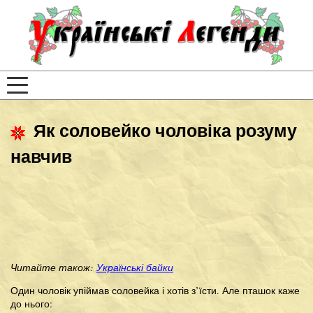
Як соловейко чоловіка розуму
навчив
Читайте також:
Українські байки
Один чоловік упіймав соловейка і хотів з’їсти. Але пташок каже
до нього: